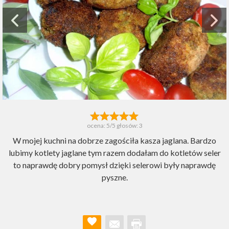
ocena:
5
/5 głosów:
3
W mojej kuchni na dobrze zagościła kasza jaglana. Bardzo
lubimy kotlety jaglane tym razem dodałam do kotletów seler
to naprawdę dobry pomysł dzięki selerowi były naprawdę
pyszne.