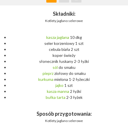
Składniki:
Kotlety jaglano selerowe
kasza
jaglana
10 dkg
seler korzeniowy 1 szt
cebula biała 2 szt
koper świeży
słonecznik łuskany 2-3 łyżki
sól
do smaku
pieprz
ziołowy do smaku
kurkuma
mielona 1-2 łyżeczki
jajko
1 szt
kasza
manna
2 łyżki
bułka
tarta
2-3 łyżek
Sposób przygotowania:
Kotlety jaglano selerowe