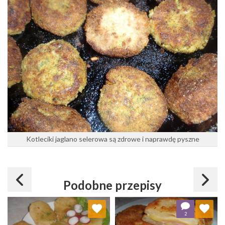
Kotleciki jaglano selerowa są zdrowe i naprawdę pyszne
Podobne przepisy
Dodaj do ulubionych
Dodaj do ulubionych
2
Wybierz listę:
Wybierz listę: