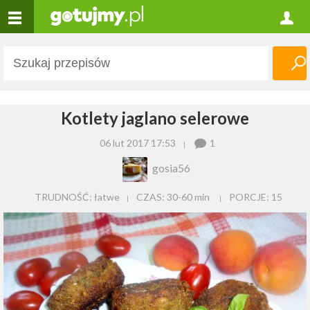
Kotlety jaglano selerowe
06 lut 2017 17:53
1
gosia56
TRUDNOŚĆ: łatwe
CZAS:
30-60 min
PORCJE:
15