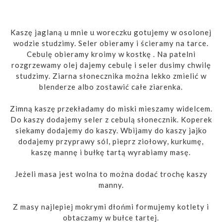
Kaszę jaglaną u mnie u woreczku gotujemy w osolonej
wodzie studzimy. Seler obieramy i ścieramy na tarce.
Cebulę obieramy kroimy w kostkę . Na patelni
rozgrzewamy olej dajemy cebulę i seler dusimy chwilę
studzimy. Ziarna słonecznika można lekko zmielić w
blenderze albo zostawić całe ziarenka.
Zimną kaszę przekładamy do miski mieszamy widelcem.
Do kaszy dodajemy seler z cebulą słonecznik. Koperek
siekamy dodajemy do kaszy. Wbijamy do kaszy jajko
dodajemy przyprawy sól, pieprz ziołowy, kurkumę,
kaszę mannę i bułkę tartą wyrabiamy masę.
Jeżeli masa jest wolna to można dodać trochę kaszy
manny.
Z masy najlepiej mokrymi dłońmi formujemy kotlety i
obtaczamy w bułce tartej.