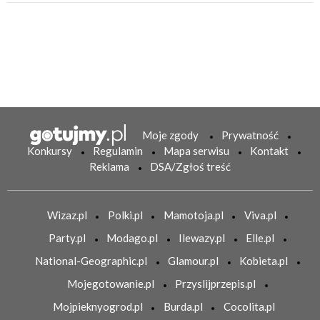
Moje zgody
Prywatność
Konkursy
Regulamin
Mapa serwisu
Kontakt
Reklama
DSA/Zgłoś treść
Wizaz.pl
Polki.pl
Mamotoja.pl
Viva.pl
Party.pl
Modago.pl
Ilewazy.pl
Elle.pl
National-Geographic.pl
Glamour.pl
Kobieta.pl
Mojegotowanie.pl
Przyslijprzepis.pl
Mojpieknyogrod.pl
Burda.pl
Cocolita.pl