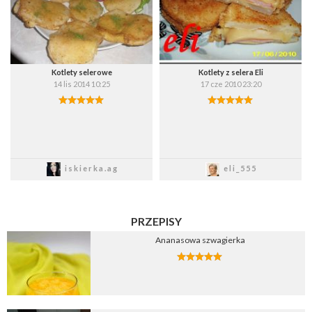
Kotlety selerowe
Kotlety z selera Eli
14 lis 2014 10:25
17 cze 2010 23:20
Zapisz
Zapisz
iskierka.ag
eli_555
PRZEPISY
Ananasowa szwagierka