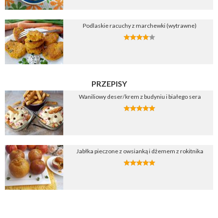
Podlaskie racuchy z marchewki (wytrawne)
PRZEPISY
Waniliowy deser/krem z budyniu i białego sera
Jabłka pieczone z owsianką i dżemem z rokitnika