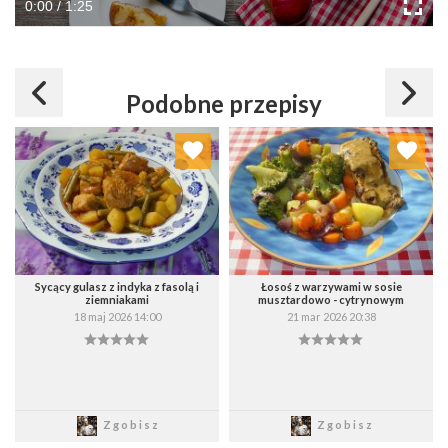
0:00 / 1:25
Podobne przepisy
Dodaj do ulubionych
Dodaj do ulubionych
Wybierz listę:
Wybierz listę:
Sycący gulasz z indyka z fasolą i
Łosoś z warzywami w sosie
ziemniakami
musztardowo - cytrynowym
18 maj 2026 14:00
21 mar 2026 20:38
Zapisz
Zapisz
Zgobisz
Zgobisz