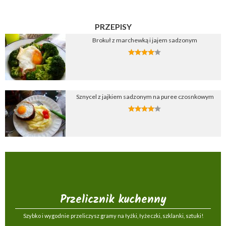
PRZEPISY
Brokuł z marchewką i jajem sadzonym
Sznycel z jajkiem sadzonym na puree czosnkowym
Przelicznik kuchenny
Szybko i wygodnie przeliczysz gramy na łyżki, łyżeczki, szklanki, sztuki!