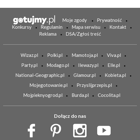
Moje zgody
Prywatność
Konkursy
Regulamin
Mapa serwisu
Kontakt
Reklama
DSA/Zgłoś treść
Wizaz.pl
Polki.pl
Mamotoja.pl
Viva.pl
Party.pl
Modago.pl
Ilewazy.pl
Elle.pl
National-Geographic.pl
Glamour.pl
Kobieta.pl
Mojegotowanie.pl
Przyslijprzepis.pl
Mojpieknyogrod.pl
Burda.pl
Cocolita.pl
Dołącz do nas