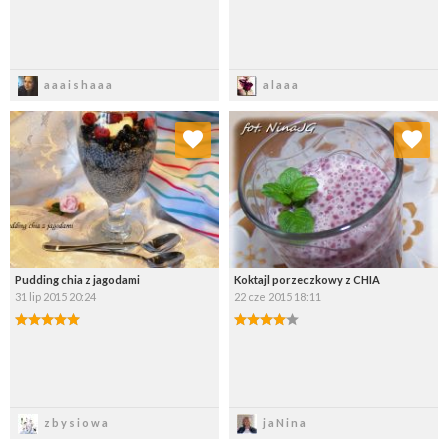
Zapisz
Zapisz
aaaishaaa
alaaa
Dodaj do ulubionych
Dodaj do ulubionych
Wybierz listę:
Wybierz listę:
Pudding chia z jagodami
Koktajl porzeczkowy z CHIA
31 lip 2015 20:24
22 cze 2015 18:11
Zapisz
Zapisz
zbysiowa
jaNina