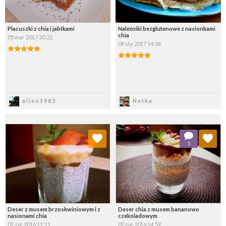
Placuszki z chia i jabłkami
Naleśniki bezglutenowe z nasionkami
chia
05 mar 2017 20:22
09 sty 2017 14:56
Zapisz
Zapisz
alien1985
Netka
Dodaj do ulubionych
Dodaj do ulubionych
5
Wybierz listę:
Wybierz listę:
Deser z musem brzoskwiniowym i z
Deser chia z musem bananowo
nasionami chia
czekoladowym
07 sie 2016 11:11
02 sie 2016 14:59