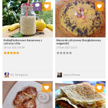
Dodaj do ulubionych
Dodaj do ulubionych
2
Wybierz listę:
Wybierz listę:
Koktajl kokosowo-bananowy z
Mazurek cytrynowy (bezglutenowy,
cytryną i chia
wegański)
29 cze 2017 14:04
27 kwi 2017 10:15
Zapisz
Zapisz
Di bloguje
aaaishaaa
Dodaj do ulubionych
Dodaj do ulubionych
Wybierz listę:
Wybierz listę: