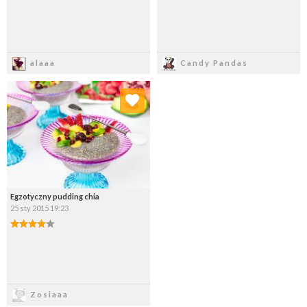
Zapisz
Zapisz
alaaa
Candy Pandas
Dodaj do ulubionych
Wybierz listę:
Egzotyczny pudding chia
25 sty 2015 19:23
Zapisz
Zosiaaa