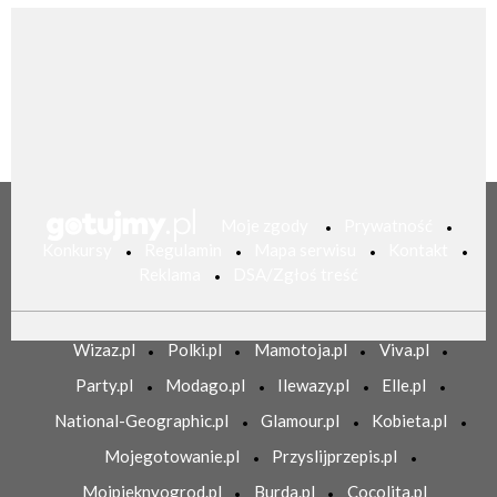
Moje zgody
Prywatność
Konkursy
Regulamin
Mapa serwisu
Kontakt
Reklama
DSA/Zgłoś treść
Wizaz.pl
Polki.pl
Mamotoja.pl
Viva.pl
Party.pl
Modago.pl
Ilewazy.pl
Elle.pl
National-Geographic.pl
Glamour.pl
Kobieta.pl
Mojegotowanie.pl
Przyslijprzepis.pl
Mojpieknyogrod.pl
Burda.pl
Cocolita.pl