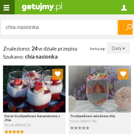
Znaleziono:
24
w dziale przepisy
Daty ▾
Sortuj wg:
Szukano:
chia nasionka
Dodaj do ulubionych
Dodaj do ulubionych
Wybierz listę:
Wybierz listę:
Deser truskawkowo-banananowy z
Truskawkowo-miodowe chia
chia
12 cze 2018 17:00
15 cze 2018 21:52