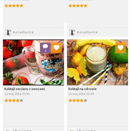
Zapisz
Zapisz
AniaHania
AniaHania
Dodaj do ulubionych
Dodaj do ulubionych
2
Wybierz listę:
Wybierz listę:
Koktajl owsiany z owocami
Koktajl na zdrowie
12 maj 2016 20:41
11 maj 2016 22:49
Zapisz
Zapisz
zbysiowa
zbysiowa