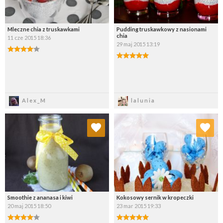
Mleczne chia z truskawkami
Pudding truskawkowy z nasionami
chia
11 cze 2015 18:36
29 maj 2015 13:19
Zapisz
Zapisz
Alex_M
lalunia
Dodaj do ulubionych
Dodaj do ulubionych
Wybierz listę:
Wybierz listę:
Smoothie z ananasa i kiwi
Kokosowy sernik w kropeczki
20 maj 2015 18:50
23 mar 2015 19:33