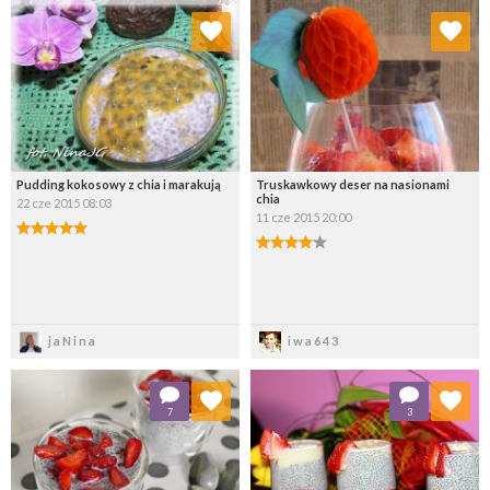
Dodaj do ulubionych
Dodaj do ulubionych
Wybierz listę:
Wybierz listę:
Pudding kokosowy z chia i marakują
Truskawkowy deser na nasionami
chia
22 cze 2015 08:03
11 cze 2015 20:00
Zapisz
Zapisz
jaNina
iwa643
Dodaj do ulubionych
Dodaj do ulubionych
7
3
Wybierz listę:
Wybierz listę: