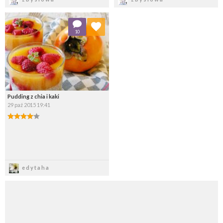
Dodaj do ulubionych
10
Wybierz listę:
Pudding z chia i kaki
29 paź 2015 19:41
Zapisz
edytaha