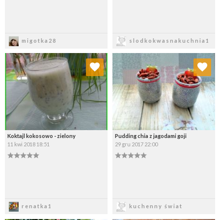
Zapisz
Zapisz
migotka28
slodkokwasnakuchnia1
Dodaj do ulubionych
Dodaj do ulubionych
Wybierz listę:
Wybierz listę:
Koktajl kokosowo - zielony
Pudding chia z jagodami goji
11 kwi 2018 18:51
29 gru 2017 22:00
Zapisz
Zapisz
renatka1
kuchenny świat