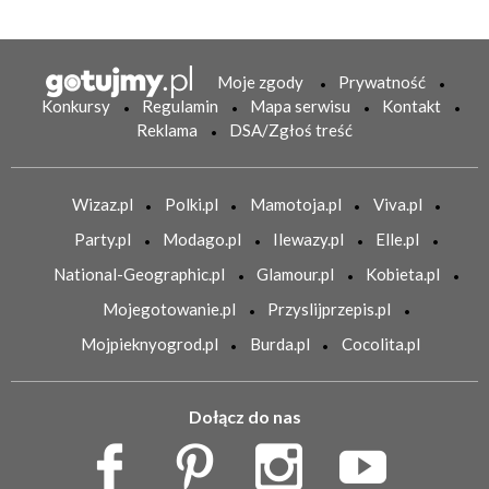
Moje zgody
Prywatność
Konkursy
Regulamin
Mapa serwisu
Kontakt
Reklama
DSA/Zgłoś treść
Wizaz.pl
Polki.pl
Mamotoja.pl
Viva.pl
Party.pl
Modago.pl
Ilewazy.pl
Elle.pl
National-Geographic.pl
Glamour.pl
Kobieta.pl
Mojegotowanie.pl
Przyslijprzepis.pl
Mojpieknyogrod.pl
Burda.pl
Cocolita.pl
Dołącz do nas