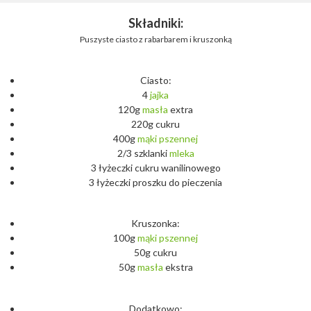
Składniki:
Puszyste ciasto z rabarbarem i kruszonką
Ciasto:
4
jajka
120g
masła
extra
220g cukru
400g
mąki
pszennej
2/3 szklanki
mleka
3 łyżeczki cukru wanilinowego
3 łyżeczki proszku do pieczenia
Kruszonka:
100g
mąki
pszennej
50g cukru
50g
masła
ekstra
Dodatkowo: