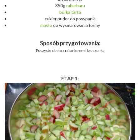
350g
rabarbaru
bułka
tarta
cukier puder do posypania
masło
do wysmarowania formy
Sposób przygotowania:
Puszyste ciasto z rabarbarem i kruszonką
ETAP 1: