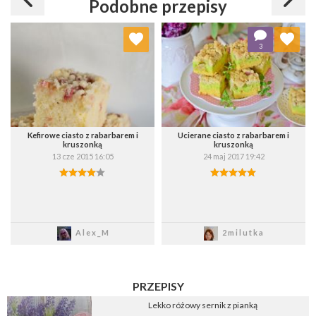
Podobne przepisy
Dodaj do ulubionych
Dodaj do ulubionych
3
Wybierz listę:
Wybierz listę:
Kefirowe ciasto z rabarbarem i
Ucierane ciasto z rabarbarem i
kruszonką
kruszonką
13 cze 2015 16:05
24 maj 2017 19:42
Zapisz
Zapisz
Alex_M
2milutka
PRZEPISY
Lekko różowy sernik z pianką