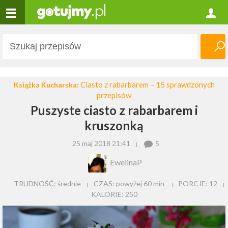
Ciasto z rabarbarem – 15 sprawdzonych
Książka Kucharska:
przepisów
Puszyste ciasto z rabarbarem i
kruszonką
25 maj 2018 21:41
5
EwelinaP
TRUDNOŚĆ: średnie
CZAS:
powyżej 60 min
PORCJE:
12
KALORIE:
250