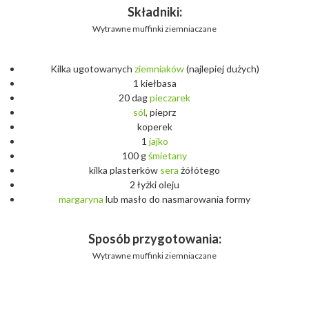
Składniki:
Wytrawne muffinki ziemniaczane
Kilka ugotowanych
ziemniaków
(najlepiej dużych)
1 kiełbasa
20 dag
pieczarek
sól
, pieprz
koperek
1
jajko
100 g
śmietany
kilka plasterków
sera
żółótego
2 łyżki oleju
margaryna
lub masło do nasmarowania formy
Sposób przygotowania:
Wytrawne muffinki ziemniaczane