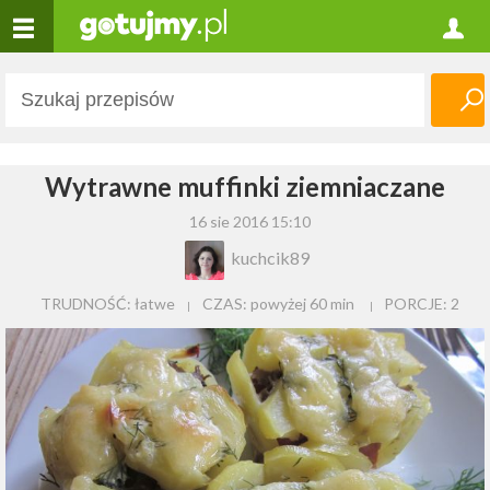
Wytrawne muffinki ziemniaczane
16 sie 2016 15:10
kuchcik89
TRUDNOŚĆ: łatwe
CZAS:
powyżej 60 min
PORCJE:
2