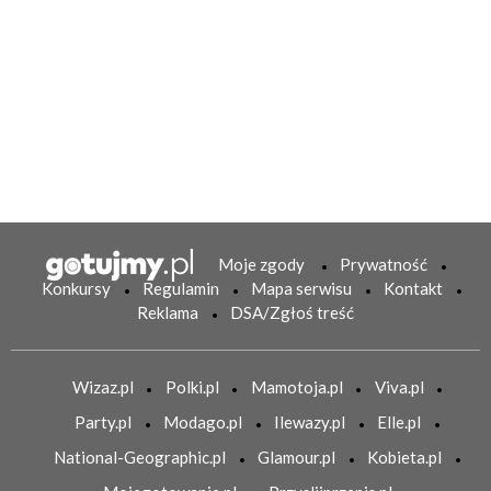
Moje zgody
Prywatność
Konkursy
Regulamin
Mapa serwisu
Kontakt
Reklama
DSA/Zgłoś treść
Wizaz.pl
Polki.pl
Mamotoja.pl
Viva.pl
Party.pl
Modago.pl
Ilewazy.pl
Elle.pl
National-Geographic.pl
Glamour.pl
Kobieta.pl