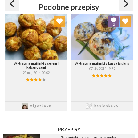
Podobne przepisy
Dodaj do ulubionych
Dodaj do ulubionych
2
Wybierz listę:
Wybierz listę:
Wytrawne muffinki z serem i
Wytrawne muffinki z kasza jaglaną
kabanosami
07 sty 2015 19:39
25 maj 2014 20:02
Zapisz
Zapisz
migotka28
kasienka26
PRZEPISY
Ziemniaki pod jajeczną pierzynką