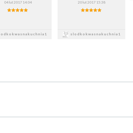
04 lut 2017 14:04
20 lut 2017 15:38
Zapisz
Zapisz
lodkokwasnakuchnia1
slodkokwasnakuchnia1