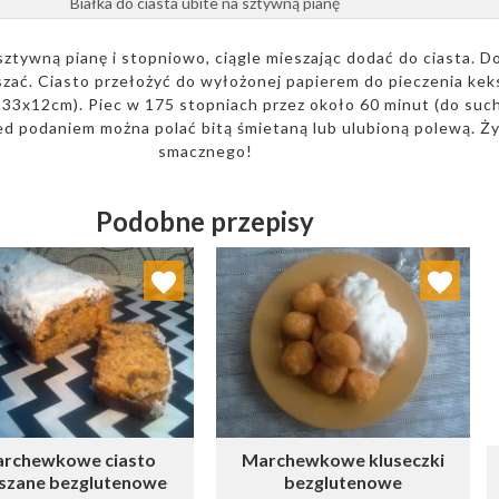
Białka do ciasta ubite na sztywną pianę
 sztywną pianę i stopniowo, ciągle mieszając dodać do ciasta. D
szać. Ciasto przełożyć do wyłożonej papierem do pieczenia ke
 33x12cm). Piec w 175 stopniach przez około 60 minut (do suc
ed podaniem można polać bitą śmietaną lub ulubioną polewą. Ż
smacznego!
Podobne przepisy
Dodaj do ulubionych
Dodaj do ulubionych
Wybierz listę:
Wybierz listę:
rchewkowe ciasto
Marchewkowe kluseczki
szane bezglutenowe
bezglutenowe