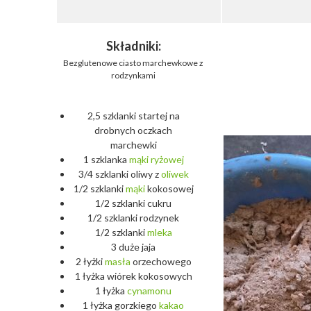
Składniki:
Bezglutenowe ciasto marchewkowe z
rodzynkami
2,5 szklanki startej na
drobnych oczkach
marchewki
1 szklanka
mąki
ryżowej
3/4 szklanki oliwy z
oliwek
1/2 szklanki
mąki
kokosowej
1/2 szklanki cukru
1/2 szklanki rodzynek
1/2 szklanki
mleka
3 duże jaja
2 łyżki
masła
orzechowego
1 łyżka wiórek kokosowych
1 łyżka
cynamonu
1 łyżka gorzkiego
kakao