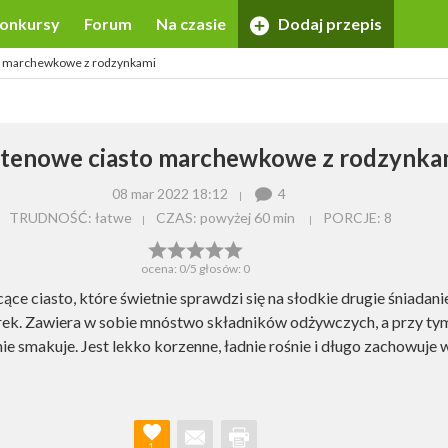
onkursy
Forum
Na czasie
Dodaj przepis
o marchewkowe z rodzynkami
tenowe ciasto marchewkowe z rodzynka
08 mar 2022 18:12
4
TRUDNOŚĆ: łatwe
CZAS:
powyżej 60 min
PORCJE:
8
ocena:
0
/5 głosów:
0
ące ciasto, które świetnie sprawdzi się na słodkie drugie śniadanie
ek. Zawiera w sobie mnóstwo składników odżywczych, a przy ty
e smakuje. Jest lekko korzenne, ładnie rośnie i długo zachowuje w
1