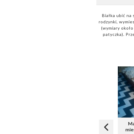
Białka ubić na
rodzynki, wymie
(wymiary około
patyczka). Prz
Ma
mie