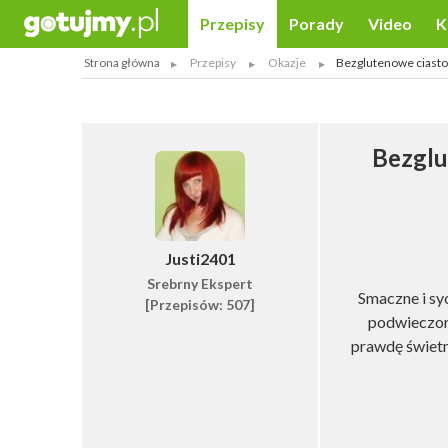
Przepisy
Porady
Video
K
Strona główna
Przepisy
Okazje
Bezglutenowe ciast
Bezglu
Justi2401
Srebrny Ekspert
Smaczne i syc
[Przepisów: 507]
podwieczor
prawdę świetni