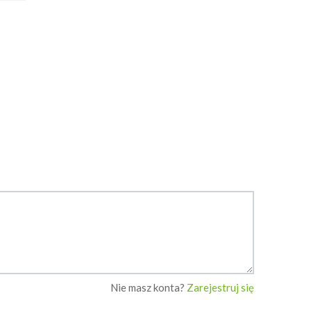
orzechową
12 sty 2018 01:48
Zapisz
Zapisz
Kuchnia MagdaLeny
Katarzyna J.
Nie masz konta?
Zarejestruj się