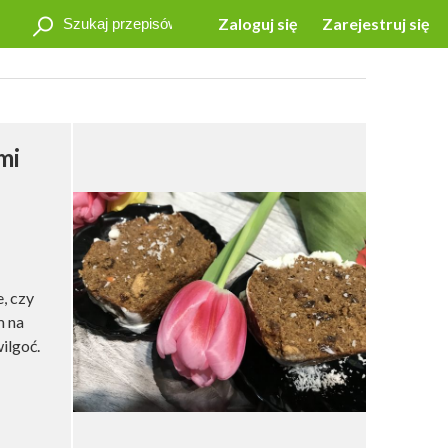
Zaloguj się
Zarejestruj się
mi
, czy
m na
ilgoć.