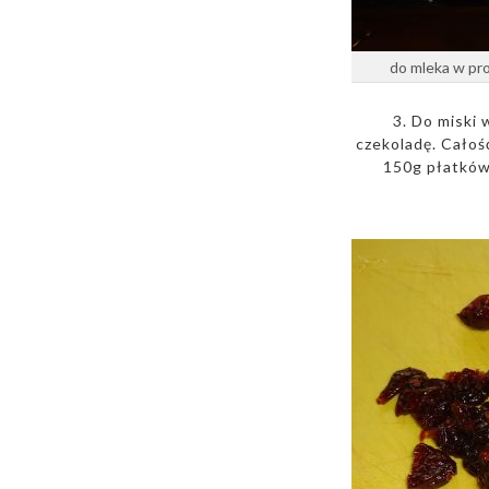
do mleka w pr
3. Do miski
czekoladę. Całoś
150g płatków