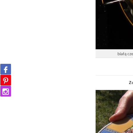
białą cz
Zo