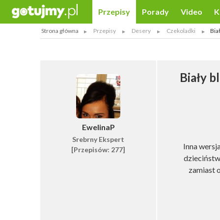
Przepisy
Porady
Video
K
Strona główna
Przepisy
Desery
Czekoladki
Bia
Biały b
EwelinaP
Srebrny Ekspert
Inna wersj
[Przepisów: 277]
dzieciństw
zamiast 