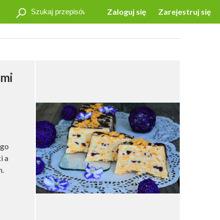
Zaloguj się
Zarejestruj się
ymi
ego
i a
h.