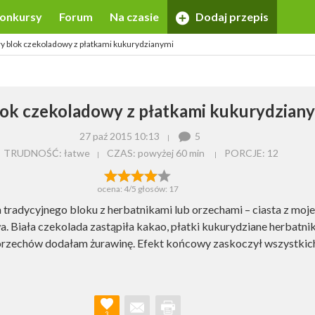
onkursy
Forum
Na czasie
Dodaj przepis
ły blok czekoladowy z płatkami kukurydzianymi
lok czekoladowy z płatkami kukurydzian
27 paź 2015 10:13
5
TRUDNOŚĆ: łatwe
CZAS:
powyżej 60 min
PORCJE:
12
ocena:
4
/5 głosów:
17
a tradycyjnego bloku z herbatnikami lub orzechami – ciasta z moj
a. Biała czekolada zastąpiła kakao, płatki kukurydziane herbatnik
orzechów dodałam żurawinę. Efekt końcowy zaskoczył wszystkic
3