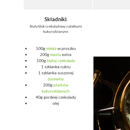
Składniki:
Biały blok czekoladowy z płatkami
kukurydzianymi
500g
mleka
w proszku
200g
masła
extra
100g
białej
czekolady
1 szklanka cukru
1 szklanka suszonej
żurawiny
200g
płatków
kukurydzianych
40g gorzkiej czekolady
olej