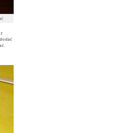
ać
az
 dodać
ać.