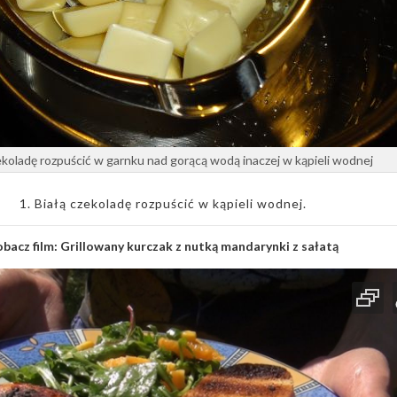
ekoladę rozpuścić w garnku nad gorącą wodą inaczej w kąpieli wodnej
1. Białą czekoladę rozpuścić w kąpieli wodnej.
bacz film:
Grillowany kurczak z nutką mandarynki z sałatą