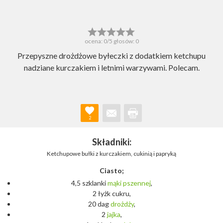
ocena:
0
/5 głosów:
0
Przepyszne drożdżowe byłeczki z dodatkiem ketchupu
nadziane kurczakiem i letnimi warzywami. Polecam.
2
Składniki:
Ketchupowe bułki z kurczakiem, cukinią i papryką
Ciasto;
4,5 szklanki
mąki
pszennej
,
2 łyżk cukru,
20 dag
drożdży
,
2
jajka
,