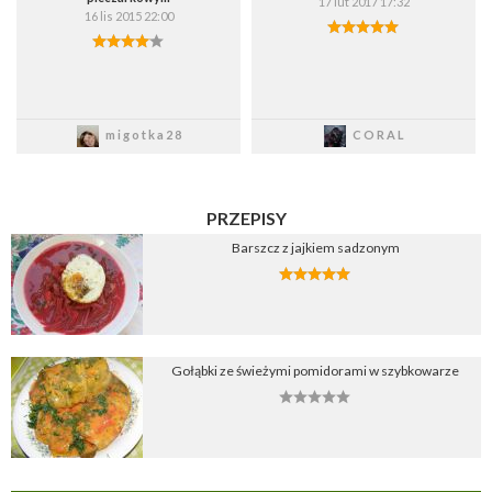
17 lut 2017 17:32
16 lis 2015 22:00
Zapisz
Zapisz
migotka28
CORAL
PRZEPISY
Barszcz z jajkiem sadzonym
Gołąbki ze świeżymi pomidorami w szybkowarze