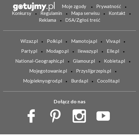
Moje zgody
Prywatność
Konkursy
Regulamin
Mapa serwisu
Kontakt
Reklama
DSA/Zgłoś treść
Wizaz.pl
Polki.pl
Mamotoja.pl
Viva.pl
Party.pl
Modago.pl
Ilewazy.pl
Elle.pl
National-Geographic.pl
Glamour.pl
Kobieta.pl
Mojegotowanie.pl
Przyslijprzepis.pl
Mojpieknyogrod.pl
Burda.pl
Cocolita.pl
Dołącz do nas
Copyright Burda Media Polska Sp. z o.o.