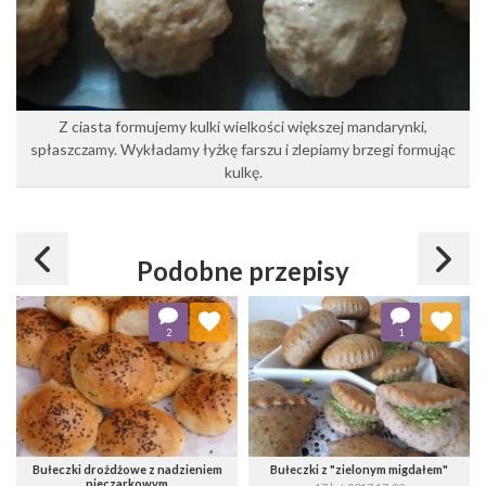
Z ciasta formujemy kulki wielkości większej mandarynki,
spłaszczamy. Wykładamy łyżkę farszu i zlepiamy brzegi formując
kulkę.
Podobne przepisy
Dodaj do ulubionych
Dodaj do ulubionych
2
1
Wybierz listę:
Wybierz listę:
Bułeczki drożdżowe z nadzieniem
Bułeczki z "zielonym migdałem"
pieczarkowym