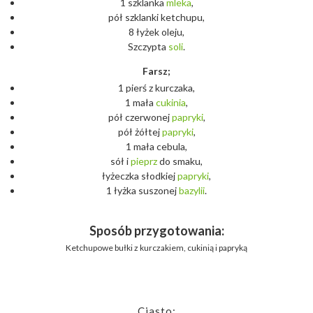
1 szklanka
mleka
,
pół szklanki ketchupu,
8 łyżek oleju,
Szczypta
soli
.
Farsz;
1 pierś z kurczaka,
1 mała
cukinia
,
pół czerwonej
papryki
,
pół żółtej
papryki
,
1 mała cebula,
sół i
pieprz
do smaku,
łyżeczka słodkiej
papryki
,
1 łyżka suszonej
bazylii
.
Sposób przygotowania:
Ketchupowe bułki z kurczakiem, cukinią i papryką
Ciasto: