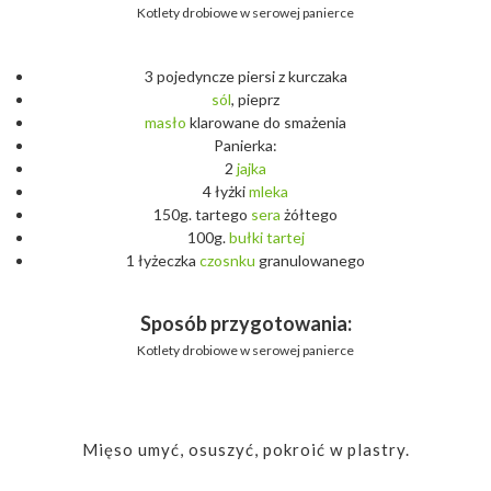
Kotlety drobiowe w serowej panierce
3 pojedyncze piersi z kurczaka
sól
, pieprz
masło
klarowane do smażenia
Panierka:
2
jajka
4 łyżki
mleka
150g. tartego
sera
żółtego
100g.
bułki
tartej
1 łyżeczka
czosnku
granulowanego
Sposób przygotowania:
Kotlety drobiowe w serowej panierce
Mięso umyć, osuszyć, pokroić w plastry.