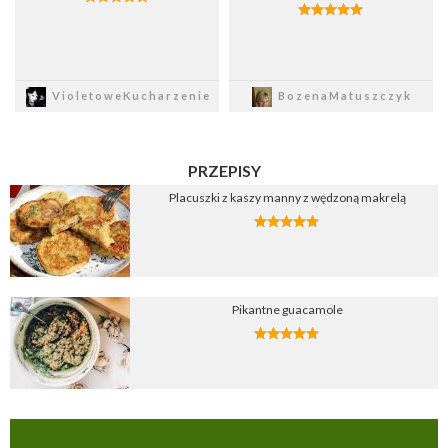
Zapisz
Zapisz
VioletoweKucharzenie
BozenaMatuszczyk
PRZEPISY
Placuszki z kaszy manny z wędzoną makrelą
Pikantne guacamole