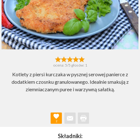
ocena:
5
/5 głosów:
1
Kotlety z piersi kurczaka w pysznej serowej panierce z
dodatkiem czosnku granulowanego. Idealnie smakują z
ziemniaczanym puree i warzywną sałatką.
2
Składniki: