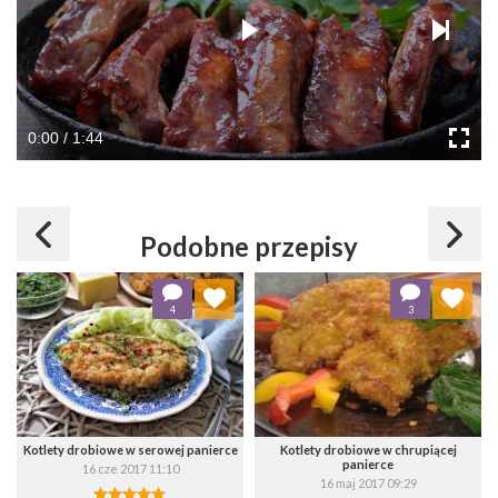
0:00 / 1:44
Podobne przepisy
Dodaj do ulubionych
Dodaj do ulubionych
4
3
Wybierz listę:
Wybierz listę:
Kotlety drobiowe w serowej panierce
Kotlety drobiowe w chrupiącej
panierce
16 cze 2017 11:10
16 maj 2017 09:29