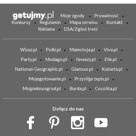
Moje zgody
Prywatność
Konkursy
Regulamin
Mapa serwisu
Kontakt
Reklama
DSA/Zgłoś treść
Wizaz.pl
Polki.pl
Mamotoja.pl
Viva.pl
Party.pl
Modago.pl
Ilewazy.pl
Elle.pl
National-Geographic.pl
Glamour.pl
Kobieta.pl
Mojegotowanie.pl
Przyslijprzepis.pl
Mojpieknyogrod.pl
Burda.pl
Cocolita.pl
Dołącz do nas