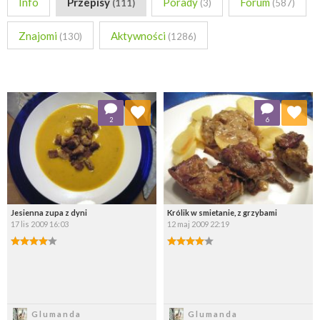
Info
Przepisy
Porady
Forum
(111)
(3)
(587)
Znajomi
Aktywności
(130)
(1286)
Dodaj do ulubionych
Dodaj do ulubionych
2
6
Wybierz listę:
Wybierz listę:
Jesienna zupa z dyni
Królik w smietanie, z grzybami
17 lis 2009 16:03
12 maj 2009 22:19
Zapisz
Zapisz
Glumanda
Glumanda