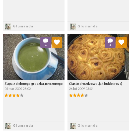
Zapisz
Zapisz
Glumanda
Glumanda
Dodaj do ulubionych
Dodaj do ulubionych
4
4
Wybierz listę:
Wybierz listę:
Zupa z zielonego groszku, mrozonego
Ciasto drozdzowe ..jak bukiet roz :)
05 mar 2009 23:02
26 lut 2009 23:04
Zapisz
Zapisz
Glumanda
Glumanda