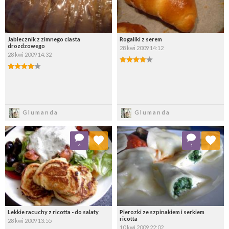
Jablecznik z zimnego ciasta
Rogaliki z serem
drozdzowego
28 kwi 2009 14:12
28 kwi 2009 14:32
Zapisz
Zapisz
Glumanda
Glumanda
Dodaj do ulubionych
Dodaj do ulubionych
4
1
Wybierz listę:
Wybierz listę:
Lekkie racuchy z ricotta - do salaty
Pierozki ze szpinakiem i serkiem
ricotta
28 kwi 2009 13:55
10 kwi 2009 22:02