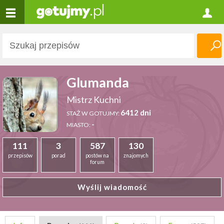
Glumanda
Mistrz Kuchni
6412 dni
STAŻ W GOTUJMY:
-
MIASTO:
111
3
587
130
przepisów
porad
postów na
znajomych
forum
Wyślij wiadomość