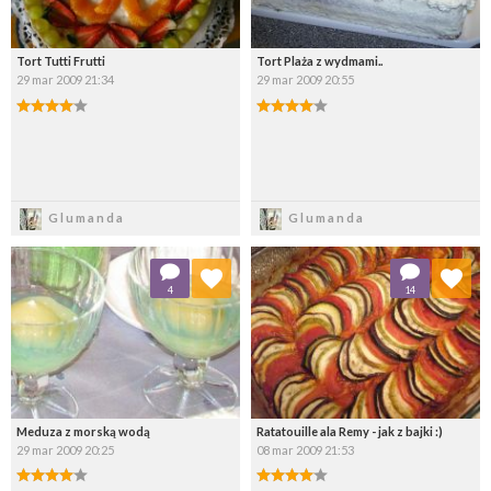
Tort Tutti Frutti
Tort Plaża z wydmami..
29 mar 2009 21:34
29 mar 2009 20:55
Zapisz
Zapisz
Glumanda
Glumanda
Dodaj do ulubionych
Dodaj do ulubionych
4
14
Wybierz listę:
Wybierz listę:
Meduza z morską wodą
Ratatouille ala Remy - jak z bajki :)
29 mar 2009 20:25
08 mar 2009 21:53