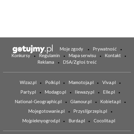
Moje zgody
Prywatność
Konkursy
Regulamin
Mapa serwisu
Kontakt
Reklama
DSA/Zgłoś treść
Wizaz.pl
Polki.pl
Mamotoja.pl
Viva.pl
Party.pl
Modago.pl
Ilewazy.pl
Elle.pl
National-Geographic.pl
Glamour.pl
Kobieta.pl
Mojegotowanie.pl
Przyslijprzepis.pl
Mojpieknyogrod.pl
Burda.pl
Cocolita.pl