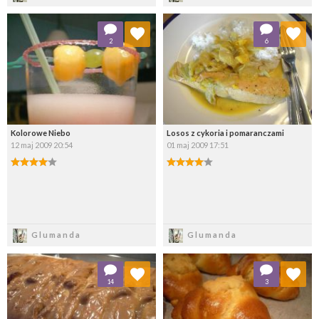
Dodaj do ulubionych
Dodaj do ulubionych
2
6
Wybierz listę:
Wybierz listę:
Kolorowe Niebo
Losos z cykoria i pomaranczami
12 maj 2009 20:54
01 maj 2009 17:51
Zapisz
Zapisz
Glumanda
Glumanda
Dodaj do ulubionych
Dodaj do ulubionych
14
3
Wybierz listę:
Wybierz listę: