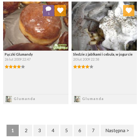
Dodaj do ulubionych
Dodaj do ulubionych
1
Wybierz listę:
Wybierz listę:
Pączki Glumandy
Sledzie z jablkami i cebula, w jogurcie
26 lut 2009 22:47
20 lut 2009 22:58
Zapisz
Zapisz
Glumanda
Glumanda
1
2
3
4
5
6
7
Następna >