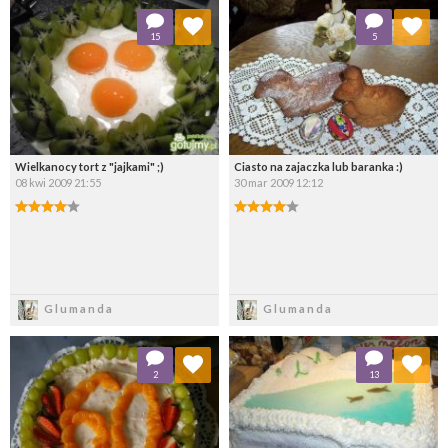
Dodaj do ulubionych
Dodaj do ulubionych
15
5
Wybierz listę:
Wybierz listę:
Wielkanocy tort z "jajkami" ;)
Ciasto na zajaczka lub baranka :)
08 kwi 2009 21:55
30 mar 2009 12:12
Zapisz
Zapisz
Glumanda
Glumanda
Dodaj do ulubionych
Dodaj do ulubionych
2
13
Wybierz listę:
Wybierz listę: