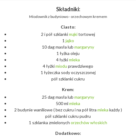
Składniki:
Miodownik z budyniowo - orzechowym kremem
Ciasto:
2 i pół szklanki
mąki
tortowej
1
jajko
10 dag masła lub
margaryny
1 łyżka oleju
4 łyżki
mleka
4 łyżki
miodu
prawdziwego
1 łyżeczka sody oczyszczonej
pół szklanki cukru
Krem:
25 dag masła lub
margaryny
500 ml
mleka
2 budynie waniliowe ( bez cukru i na pół litra
mleka
każdy )
pół szklanki cukru pudru
1 szklanka zmielonych
orzechów
włoskich
Dodatkowo: