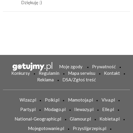
Dziękuję :)
Moje zgody
Prywatność
Konkursy
Regulamin
Mapa serwisu
Kontakt
Reklama
DSA/Zgłoś treść
Wizaz.pl
Polki.pl
Mamotoja.pl
Viva.pl
Party.pl
Modago.pl
Ilewazy.pl
Elle.pl
National-Geographic.pl
Glamour.pl
Kobieta.pl
Mojegotowanie.pl
Przyslijprzepis.pl