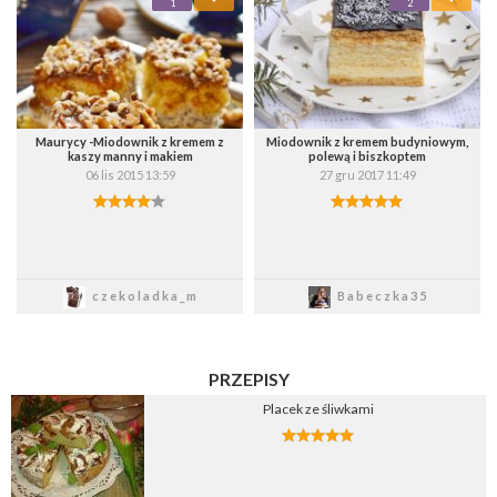
1
2
Wybierz listę:
Wybierz listę:
Maurycy -Miodownik z kremem z
Miodownik z kremem budyniowym,
kaszy manny i makiem
polewą i biszkoptem
06 lis 2015 13:59
27 gru 2017 11:49
Zapisz
Zapisz
czekoladka_m
Babeczka35
PRZEPISY
Placek ze śliwkami