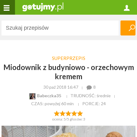
SUPERPRZEPIS
Miodownik z budyniowo - orzechowym
kremem
30 paź 2018 16:47
8
Babeczka35
TRUDNOŚĆ: średnie
CZAS:
powyżej 60 min
PORCJE:
24
ocena:
5
/5 głosów:
3