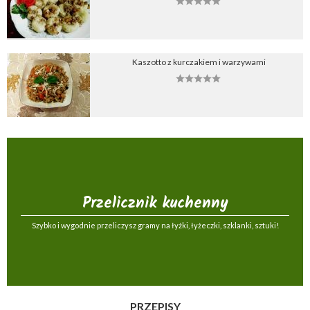
Kaszotto z kurczakiem i warzywami
Przelicznik kuchenny
Szybko i wygodnie przeliczysz gramy na łyżki, łyżeczki, szklanki, sztuki!
PRZEPISY