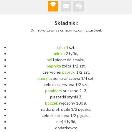
1
Składniki:
Omlet warzywny z ośmiorniczkami z parówek
jajka
4 szt,
mleko
2 łyżki,
sól
i pieprz do smaku,
papryka
żółta 1/2 szt,
czerwonej
papryki
1/2 szt,
papryka
pomarańczowa 1/4 szt,
cebula czerwona 1/2 szt,
pomidory
suszone 2 -3,
plasterki szynki 3,
boczek
wędzony 100 g,
natka pietruszki 1/2 pęczka,
cebulka zielona 1/2 pęczka,
olej 4 łyżki,
dodatkowo;