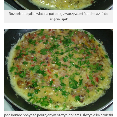
Rozbełtane jajka wlać na patelnię z warzywami i podsmażać do
ścięcia jajek
pod koniec posypać pokrojonym szczypiorkiem i ułożyć ośmiorniczki