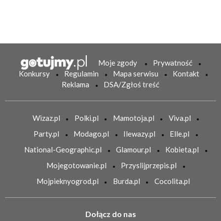
Moje zgody
Prywatność
Konkursy
Regulamin
Mapa serwisu
Kontakt
Reklama
DSA/Zgłoś treść
Wizaz.pl
Polki.pl
Mamotoja.pl
Viva.pl
Party.pl
Modago.pl
Ilewazy.pl
Elle.pl
National-Geographic.pl
Glamour.pl
Kobieta.pl
Mojegotowanie.pl
Przyslijprzepis.pl
Mojpieknyogrod.pl
Burda.pl
Cocolita.pl
Dołącz do nas