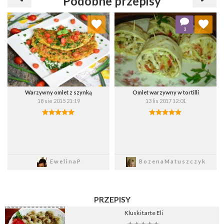
Podobne przepisy
Dodaj do ulubionych
Dodaj do ulubionych
3
Wybierz listę:
Wybierz listę:
Warzywny omlet z szynką
Omlet warzywny w tortilli
18 sie 2015 21:19
13 lis 2017 12:01
Zapisz
Zapisz
EwelinaP
BozenaMatuszczyk
PRZEPISY
Kluski tarte Eli