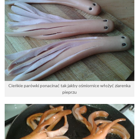
Cieńkie parówki ponacinać tak jakby ośmiornice włożyć ziarenka
pieprzu