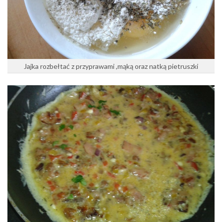
Jajka rozbełtać z przyprawami ,mąką oraz natką pietruszki