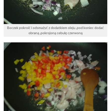
Boczek pokroić i odsmażyć z dodatkiem oleju ,pod koniec dodać
obraną ,pokrojoną cebulę czerwoną