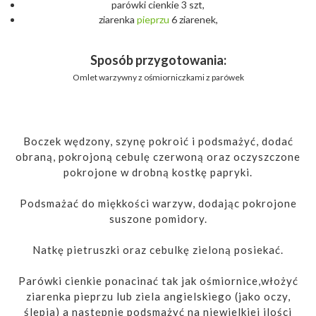
parówki cienkie 3 szt,
ziarenka
pieprzu
6 ziarenek,
Sposób przygotowania:
Omlet warzywny z ośmiorniczkami z parówek
Boczek wędzony, szynę pokroić i podsmażyć, dodać
obraną, pokrojoną cebulę czerwoną oraz oczyszczone
pokrojone w drobną kostkę papryki.
Podsmażać do miękkości warzyw, dodając pokrojone
suszone pomidory.
Natkę pietruszki oraz cebulkę zieloną posiekać.
Parówki cienkie ponacinać tak jak ośmiornice,włożyć
ziarenka pieprzu lub ziela angielskiego (jako oczy,
ślepia) a następnie podsmażyć na niewielkiej ilości