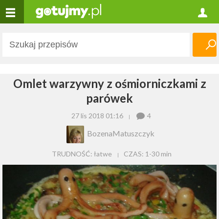
Omlet warzywny z ośmiorniczkami z
parówek
27 lis 2018 01:16
4
BozenaMatuszczyk
TRUDNOŚĆ: łatwe
CZAS:
1-30 min