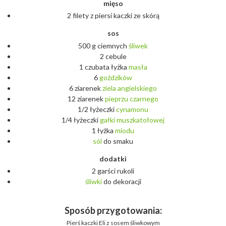
mięso
2 filety z piersi kaczki ze skórą
sos
500 g ciemnych
śliwek
2 cebule
1 czubata łyżka
masła
6
goździków
6 ziarenek
ziela
angielskiego
12 ziarenek
pieprzu
czarnego
1/2 łyżeczki
cynamonu
1/4 łyżeczki
gałki
muszkatołowej
1 łyżka
miodu
sól
do smaku
dodatki
2 garści rukoli
śliwki
do dekoracji
Sposób przygotowania:
Pierś kaczki Eli z sosem śliwkowym