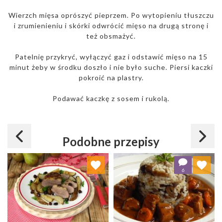
Wierzch mięsa oprószyć pieprzem. Po wytopieniu tłuszczu
i zrumienieniu i skórki odwrócić mięso na drugą stronę i
też obsmażyć.
Patelnię przykryć, wyłączyć gaz i odstawić mięso na 15
minut żeby w środku doszło i nie było suche. Piersi kaczki
pokroić na plastry.
Podawać kaczkę z sosem i rukolą.
Podobne przepisy
Dodaj do ulubionych
Dodaj do ulubionych
6
Wybierz listę:
Wybierz listę: