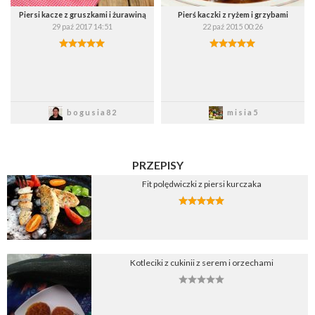
Piersi kacze z gruszkami i żurawiną
Pierś kaczki z ryżem i grzybami
29 paź 2017 14:51
22 paź 2015 00:26
Zapisz
Zapisz
bogusia82
misia5
PRZEPISY
Fit polędwiczki z piersi kurczaka
Kotleciki z cukinii z serem i orzechami