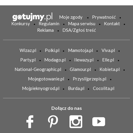
Moje zgody
Prywatność
Konkursy
Regulamin
Mapa serwisu
Kontakt
Reklama
DSA/Zgłoś treść
Wizaz.pl
Polki.pl
Mamotoja.pl
Viva.pl
Party.pl
Modago.pl
Ilewazy.pl
Elle.pl
National-Geographic.pl
Glamour.pl
Kobieta.pl
Mojegotowanie.pl
Przyslijprzepis.pl
Mojpieknyogrod.pl
Burda.pl
Cocolita.pl
Dołącz do nas