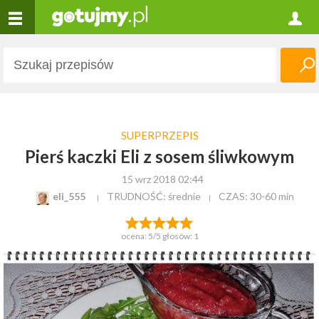
SUPERPRZEPIS
Pierś kaczki Eli z sosem śliwkowym
15 wrz 2018 02:44
eli_555
TRUDNOŚĆ: średnie
CZAS:
30-60 min
ocena:
5
/5 głosów:
1