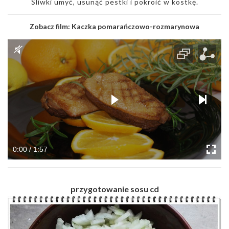
Śliwki umyć, usunąć pestki i pokroić w kostkę.
Zobacz film:
Kaczka pomarańczowo-rozmarynowa
0:00 / 1:57
przygotowanie sosu cd