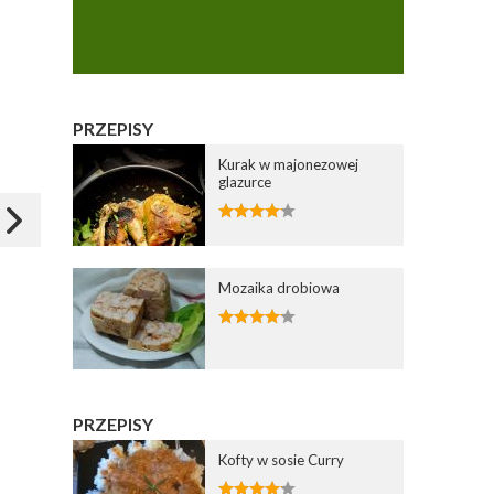
Dodaj do ulubionych
Dodaj do ulubiony
Wybierz listę:
Wybierz list
PRZEPISY
Kurak w majonezowej
glazurce
Pieczeń z mielonego mięsa z
Gulasz z indyka z sosem z
indyka
czerwonego wina
16 wrz 2023 17:12
03 wrz 2023 22:03
Mozaika drobiowa
Zapisz
Zapisz
Zgobisz
PRZEPISY
Kofty w sosie Curry