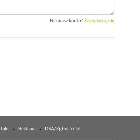
Nie masz konta?
Zarejestruj się
takt
Reklama
DSA/Zgłoś treść