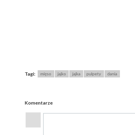
Tagi:
mięso
jajko
jajka
pulpety
dania
Komentarze