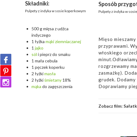
Składniki:
Sposób przygo
Pulpety z indyka w sosie koperkowym
Pulpety z indyka w sos
500 g mięsa z udźca
indyczego
Mięso mieszamy z
1 łyżka
mąki
ziemniaczanej
przyprawami. Wyr
1
jajko
włoskiego orzec
sól
i pieprz do smaku
minut.Odławiamy 
1 mała cebula
rozgrzewamy mas
1 pęczek koperku
zasmażkę). Doda
2 łyżki
masła
grudek. Dodamy 
2 łyżki
śmietany
18%
Doprawiamy piep
mąka
do zagęszczenia
Zobacz film:
Sałatk