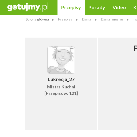
Przepisy
Porady
Video
K
Strona główna
Przepisy
Dania
Dania mięsne
In
Lukrecja_27
Mistrz Kuchni
[Przepisów: 121]