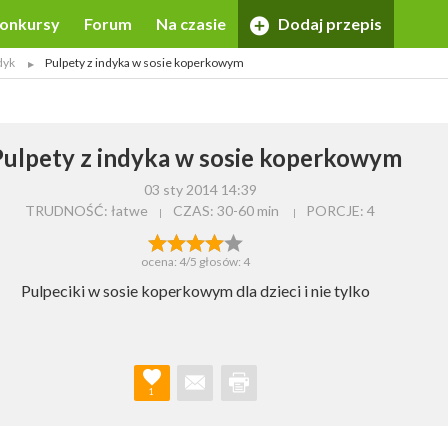
onkursy
Forum
Na czasie
Dodaj przepis
dyk
Pulpety z indyka w sosie koperkowym
Pulpety z indyka w sosie koperkowym
03 sty 2014 14:39
TRUDNOŚĆ: łatwe
CZAS:
30-60 min
PORCJE:
4
ocena:
4
/5 głosów:
4
Pulpeciki w sosie koperkowym dla dzieci i nie tylko
1