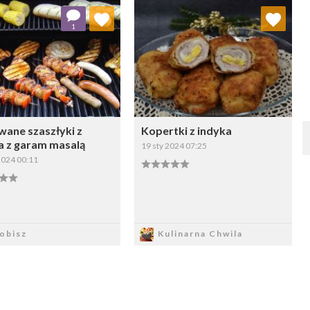
Dodaj do ulubionych
Dodaj do ulubionych
1
Wybierz listę:
Wybierz listę:
owane szaszłyki z
Kopertki z indyka
a z garam masalą
19 sty 2024 07:25
2024 00:11
Zapisz
Zapisz
obisz
Kulinarna Chwila