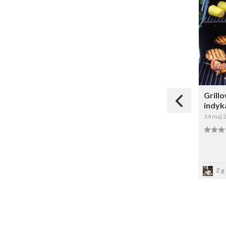
Grill
indyk
14 maj 
Zg