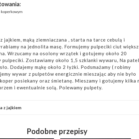
towania:
ie koperkowym
 jajkiem, mąką ziemniaczana , starta na tarce cebulą i
abiamy na jednolita masę. Formujemy pulpeciki ciut większ
ha. Wrzucamy na osolony wrzątek i gotujemy około 20
pulpeciki. Zostawiamy około 1,5 szklanki wywaru, Na patel
ło. Dodajemy mąkę około 2 łyżki. Podsmażamy ( robimy
jemy wywar z pulpetów energicznie mieszając aby nie było
koper posiekany oraz śmietanę. Mieszamy i gotujemy kilka 
rzem i ewentualnie solą. Polewamy pulpety.
a z jajkiem
Podobne przepisy