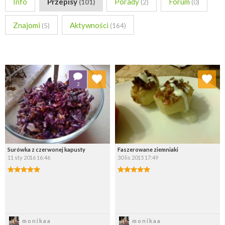
Info
Przepisy
Porady
Forum
(101)
(2)
(0)
Znajomi
Aktywności
(5)
(164)
Dodaj do ulubionych
Dodaj do ulubionych
2
Wybierz listę:
Wybierz listę:
Surówka z czerwonej kapusty
Faszerowane ziemniaki
11 sty 2016 16:46
30 lis 2015 17:49
Zapisz
Zapisz
monikaa
monikaa