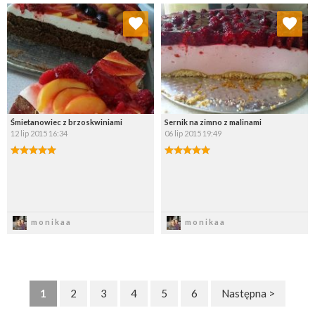
Dodaj do ulubionych
Dodaj do ulubionych
Wybierz listę:
Wybierz listę:
Śmietanowiec z brzoskwiniami
Sernik na zimno z malinami
12 lip 2015 16:34
06 lip 2015 19:49
Zapisz
Zapisz
monikaa
monikaa
1
2
3
4
5
6
Następna >