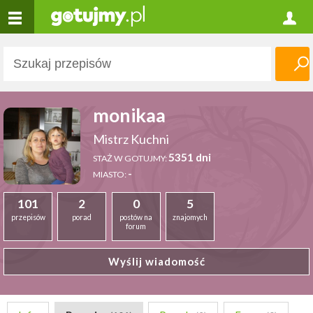
monikaa
Mistrz Kuchni
5351 dni
STAŻ W GOTUJMY:
-
MIASTO:
101
2
0
5
przepisów
porad
postów na
znajomych
forum
Wyślij wiadomość