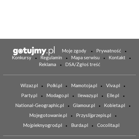
Moje zgody
Prywatność
Konkursy
Regulamin
Mapa serwisu
Kontakt
Reklama
DSA/Zgłoś treść
Wizaz.pl
Polki.pl
Mamotoja.pl
Viva.pl
Party.pl
Modago.pl
Ilewazy.pl
Elle.pl
National-Geographic.pl
Glamour.pl
Kobieta.pl
Mojegotowanie.pl
Przyslijprzepis.pl
Mojpieknyogrod.pl
Burda.pl
Cocolita.pl