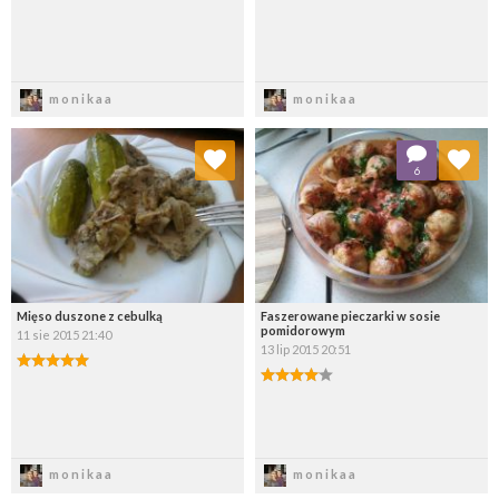
Zapisz
Zapisz
monikaa
monikaa
Dodaj do ulubionych
Dodaj do ulubionych
6
Wybierz listę:
Wybierz listę:
Mięso duszone z cebulką
Faszerowane pieczarki w sosie
pomidorowym
11 sie 2015 21:40
13 lip 2015 20:51
Zapisz
Zapisz
monikaa
monikaa