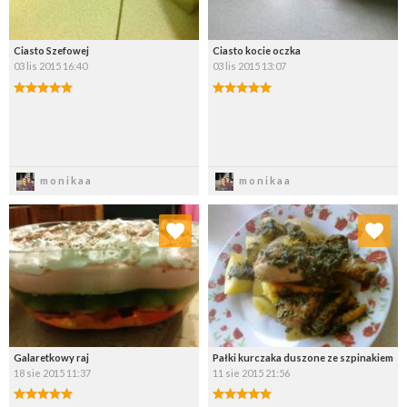
Ciasto Szefowej
Ciasto kocie oczka
03 lis 2015 16:40
03 lis 2015 13:07
Zapisz
Zapisz
monikaa
monikaa
Dodaj do ulubionych
Dodaj do ulubionych
Wybierz listę:
Wybierz listę:
Galaretkowy raj
Pałki kurczaka duszone ze szpinakiem
18 sie 2015 11:37
11 sie 2015 21:56