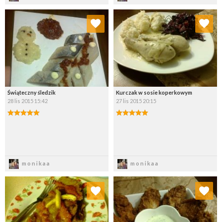
Dodaj do ulubionych
Dodaj do ulubionych
Wybierz listę:
Wybierz listę:
Świąteczny śledzik
Kurczak w sosie koperkowym
28 lis 2015 15:42
27 lis 2015 20:15
Zapisz
Zapisz
monikaa
monikaa
Dodaj do ulubionych
Dodaj do ulubionych
Wybierz listę:
Wybierz listę: