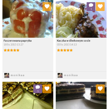
Dodaj do ulubionych
Dodaj do ulubionych
1
Wybierz listę:
Wybierz listę:
Faszerowana papryka
Kaczka w śliwkowym sosie
18 lis 2015 15:27
05 lis 2015 14:13
Zapisz
Zapisz
monikaa
monikaa
Dodaj do ulubionych
Dodaj do ulubionych
1
Wybierz listę:
Wybierz listę: