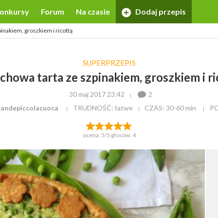
onkursy
Forum
Na czasie
Dodaj przepis
inakiem, groszkiem i ricottą
SUPERPRZEPIS
chowa tarta ze szpinakiem, groszkiem i ri
30 maj 2017 23:42
2
randepiccolacuoca
TRUDNOŚĆ: łatwe
CZAS:
30-60 min
P
ocena:
5
/5 głosów:
4