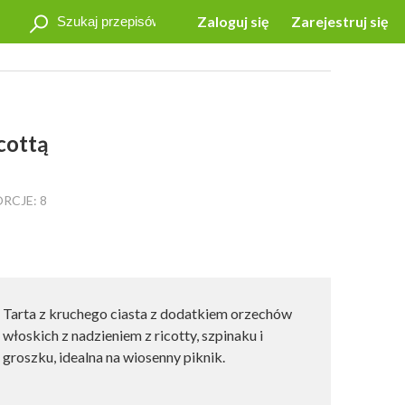
Zaloguj się
Zarejestruj się
cottą
ORCJE:
8
Tarta z kruchego ciasta z dodatkiem orzechów
włoskich z nadzieniem z ricotty, szpinaku i
groszku, idealna na wiosenny piknik.