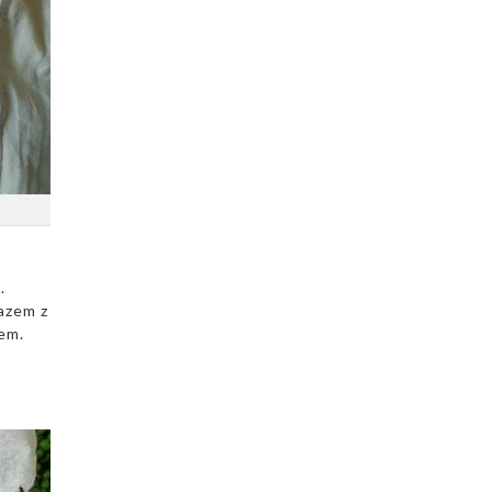
.
azem z
em.