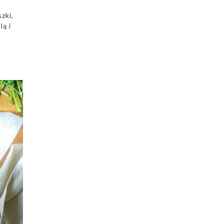
zki,
ą i