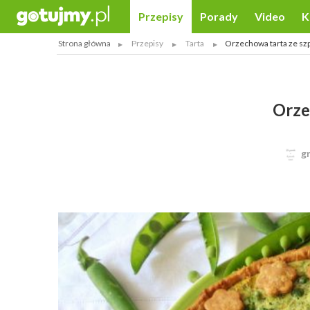
Przepisy
Porady
Video
K
Strona główna
Przepisy
Tarta
Orzechowa tarta ze szp
Orze
g