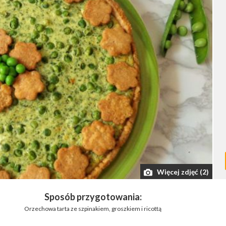
Więcej zdjęć (2)
Sposób przygotowania:
Orzechowa tarta ze szpinakiem, groszkiem i ricottą