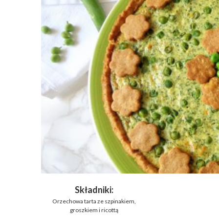
Składniki:
Orzechowa tarta ze szpinakiem,
groszkiem i ricottą