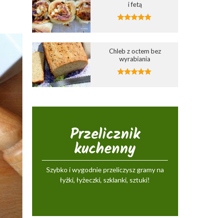
i fetą
Chleb z octem bez
wyrabiania
Przelicznik
kuchenny
Szybko i wygodnie przeliczysz gramy na
łyżki, łyżeczki, szklanki, sztuki!