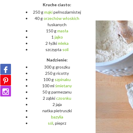
Kruche ciasto:
250 g
mąki
pełnoziarnistej
40 g
orzechów
włoskich
łuskanych
150 g
masła
1
jajko
2 łyżki
mleka
szczypta
soli
Nadzienie:
300 g groszku
250 g ricotty
100 g
szpinaku
100 ml
śmietany
50 g parmezanu
2 ząbki
czosnku
2 jaja
natka pietruszki
bazylia
sól
, pieprz