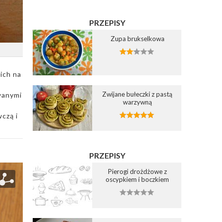
PRZEPISY
Zupa brukselkowa
ich na
Zwijane bułeczki z pastą
wanymi
warzywną
czą i
PRZEPISY
Pierogi drożdżowe z
oscypkiem i boczkiem