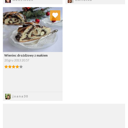
Dodaj do ulubionych
Wybierz listę:
Wieniec drożdżowy z makiem
20 gru 2013 20:57
Zapisz
joana30