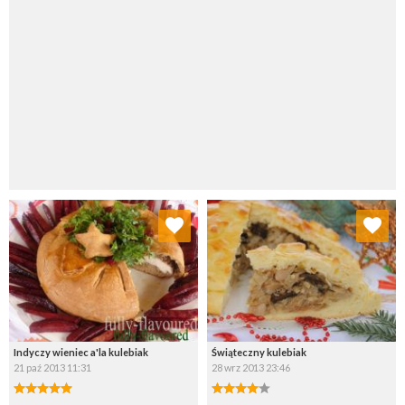
Dodaj do ulubionych
Dodaj do ulubionych
Wybierz listę:
Wybierz listę:
Indyczy wieniec a'la kulebiak
Świąteczny kulebiak
21 paź 2013 11:31
28 wrz 2013 23:46