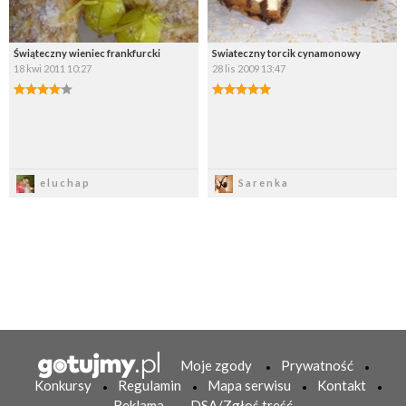
Świąteczny wieniec frankfurcki
Swiateczny torcik cynamonowy
18 kwi 2011 10:27
28 lis 2009 13:47
Zapisz
Zapisz
eluchap
Sarenka
Moje zgody
Prywatność
Konkursy
Regulamin
Mapa serwisu
Kontakt
Reklama
DSA/Zgłoś treść