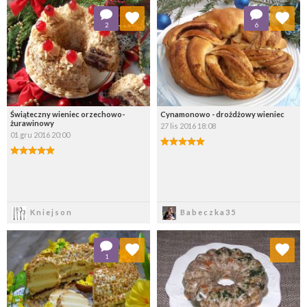
Dodaj do ulubionych
Dodaj do ulubionych
2
6
Wybierz listę:
Wybierz listę:
Świąteczny wieniec orzechowo-
Cynamonowo - drożdżowy wieniec
żurawinowy
27 lis 2016 18:08
01 gru 2016 20:00
Zapisz
Zapisz
Kniejson
Babeczka35
Dodaj do ulubionych
Dodaj do ulubionych
1
Wybierz listę:
Wybierz listę: