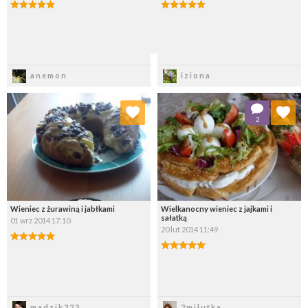
Zapisz
Zapisz
anemon
iziona
Dodaj do ulubionych
Dodaj do ulubionych
2
Wybierz listę:
Wybierz listę:
Wieniec z żurawiną i jabłkami
Wielkanocny wieniec z jajkami i
sałatką
01 wrz 2014 17:10
20 lut 2014 11:49
Zapisz
Zapisz
madzik323
2milutka