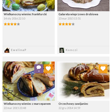
Wielkanocny wieniec frankfurcki
Galareta wieprzowo drobiowa
14 sty 2016 22:10
23 mar 2015 15:51
Zapisz
Zapisz
EwelinaP
Konczi
Dodaj do ulubionych
Dodaj do ulubionych
4
Wybierz listę:
Wybierz listę:
Wielkanocny wieniec z marcepanem
Orzechowy zawijaniec
22 mar 2015 23:48
22 gru 2014 14:59