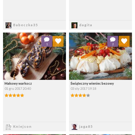
Zapisz
Zapisz
Babeczka35
dagita
Dodaj do ulubionych
Dodaj do ulubionych
1
2
Wybierz listę:
Wybierz listę:
Makowy warkocz
Świąteczny wieniec bezowy
01 gru 2017 20:40
03 sty 2017 19:18
Zapisz
Zapisz
Kniejson
jaga85