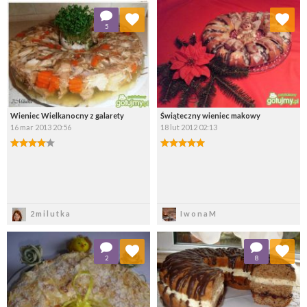
Dodaj do ulubionych
Dodaj do ulubionych
5
Wybierz listę:
Wybierz listę:
Wieniec Wielkanocny z galarety
Świąteczny wieniec makowy
16 mar 2013 20:56
18 lut 2012 02:13
Zapisz
Zapisz
2milutka
IwonaM
Dodaj do ulubionych
Dodaj do ulubionych
2
8
Wybierz listę:
Wybierz listę: