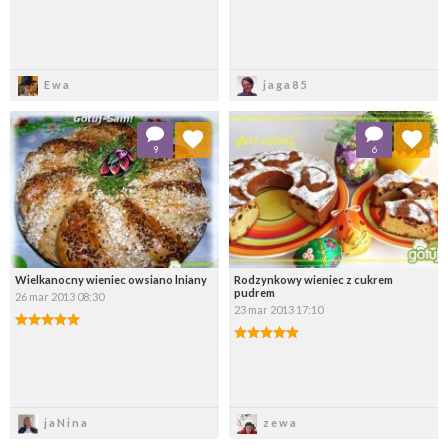
Zapisz
Zapisz
Ewa
jaga85
Dodaj do ulubionych
Dodaj do ulubionych
9
6
Wybierz listę:
Wybierz listę:
Wielkanocny wieniec owsiano lniany
Rodzynkowy wieniec z cukrem
pudrem
26 mar 2013 08:30
23 mar 2013 17:10
Zapisz
Zapisz
jaNina
zewa