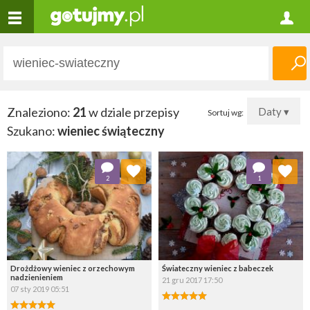
Znaleziono:
21
w dziale przepisy
Daty ▾
Sortuj wg:
Szukano:
wieniec świąteczny
Dodaj do ulubionych
Dodaj do ulubionych
2
1
Wybierz listę:
Wybierz listę:
Drożdżowy wieniec z orzechowym
Świateczny wieniec z babeczek
nadzienieniem
21 gru 2017 17:50
07 sty 2019 05:51