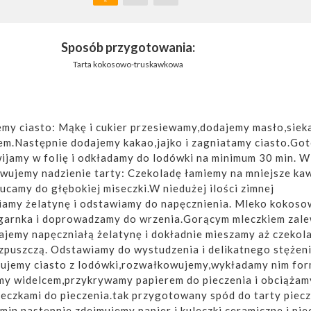
Sposób przygotowania:
Tarta kokosowo-truskawkowa
my ciasto: Mąkę i cukier przesiewamy,dodajemy masło,sie
em.Następnie dodajemy kakao,jajko i zagniatamy ciasto.Go
wijamy w folię i odkładamy do lodówki na minimum 30 min. W
wujemy nadzienie tarty: Czekoladę łamiemy na mniejsze kaw
ucamy do głębokiej miseczki.W niedużej ilości zimnej
iamy żelatynę i odstawiamy do napęcznienia. Mleko kokoso
garnka i doprowadzamy do wrzenia.Gorącym mleczkiem zal
ajemy napęczniałą żelatynę i dokładnie mieszamy aż czekola
ozpuszczą. Odstawiamy do wystudzenia i delikatnego stężen
mujemy ciasto z lodówki,rozwałkowujemy,wykładamy nim for
my widelcem,przykrywamy papierem do pieczenia i obciążam
leczkami do pieczenia.tak przygotowany spód do tarty piec
min,następnie zdejmujemy papier i kuleczki ceramiczne i pi