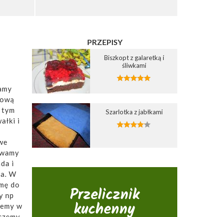
PRZEPISY
Biszkopt z galaretką i
śliwkami
kamy
tową
 tym
Szarlotka z jabłkami
ałki i
we
ewamy
da i
ia. W
mę do
Przelicznik
y np
kuchenny
zemy w
eczemy