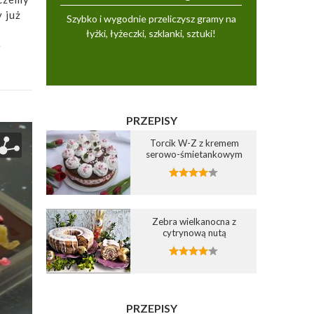
 już
Szybko i wygodnie przeliczysz gramy na
łyżki, łyżeczki, szklanki, sztuki!
e
PRZEPISY
Torcik W-Z z kremem
serowo-śmietankowym
Zebra wielkanocna z
cytrynową nutą
PRZEPISY