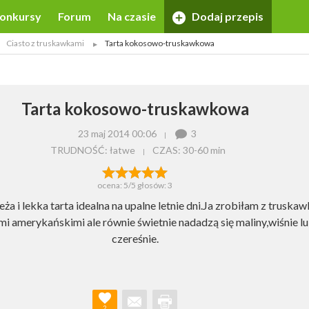
onkursy
Forum
Na czasie
Dodaj przepis
Ciasto z truskawkami
Tarta kokosowo-truskawkowa
Tarta kokosowo-truskawkowa
23 maj 2014 00:06
3
TRUDNOŚĆ: łatwe
CZAS:
30-60 min
ocena:
5
/5 głosów:
3
ża i lekka tarta idealna na upalne letnie dni.Ja zrobiłam z truskaw
 amerykańskimi ale równie świetnie nadadzą się maliny,wiśnie l
czereśnie.
2