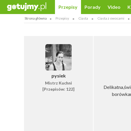
Przepisy
Porady
Video
K
Strona główna
Przepisy
Ciasta
Ciasta z owocami
pysiek
Mistrz Kuchni
Delikatna,świe
[Przepisów: 122]
borówkami