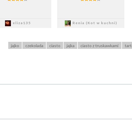
Zapisz
Zapisz
eliza135
Renia (Kot w kuchni)
jajko
czekolada
ciasto
jajka
ciasto z truskawkami
tart