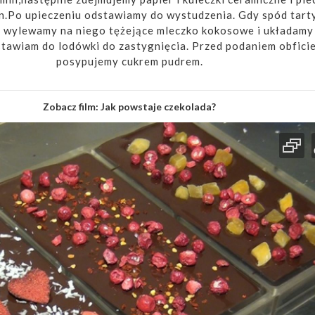
in.Po upieczeniu odstawiamy do wystudzenia. Gdy spód tarty
 wylewamy na niego tężejące mleczko kokosowe i układamy
awiam do lodówki do zastygnięcia. Przed podaniem obfici
posypujemy cukrem pudrem.
Zobacz film:
Jak powstaje czekolada?