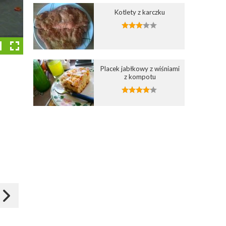
Kotlety z karczku
Placek jabłkowy z wiśniami
z kompotu
Dodaj do ulubionych
Dodaj do ulubionych
7
Wybierz listę:
Wybierz listę:
Tarta cytrynowo-
Ciasto mocno
truskawkowa
truskawkowe
25 mar 2012 19:58
30 cze 2013 21:00