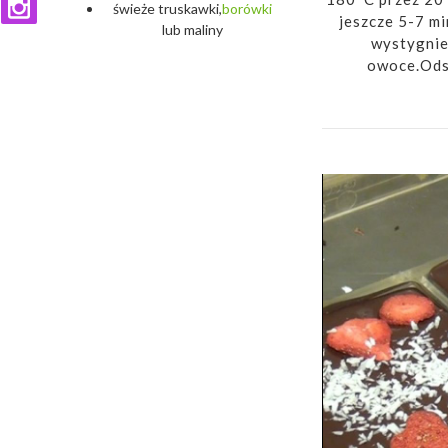
świeże truskawki,
borówki
jeszcze 5-7 m
lub maliny
wystygnie
owoce.Odst