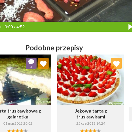
0:00 / 4:52
Podobne przepisy
Dodaj do ulubionych
Dodaj do ulubionych
3
Wybierz listę:
Wybierz listę:
rta truskawkowa z
Jeżowa tarta z
galaretką
truskawkami
01 maj 2013 20:02
25 cze 2013 14:24