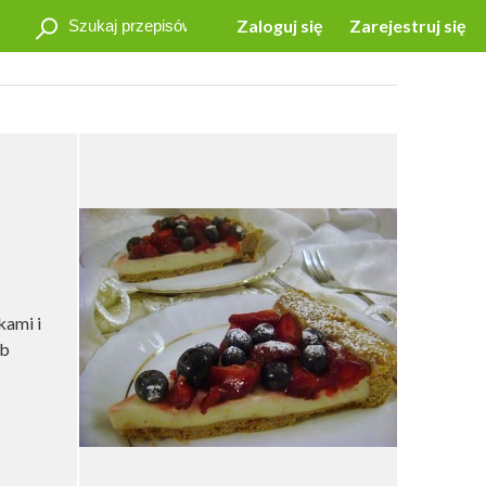
Zaloguj się
Zarejestruj się
kami i
ub