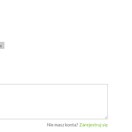
Zapisz
Zapisz
Bernadetta
AnetaŚw
a
Nie masz konta?
Zarejestruj się