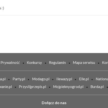
 :)
Prywatność
Konkursy
Regulamin
Mapa serwisu
Kon
a.pl
Party.pl
Modago.pl
Ilewazy.pl
Elle.pl
Nationa
anie.pl
Przyslijprzepis.pl
Mojpieknyogrod.pl
Burda.pl
Dołącz do nas