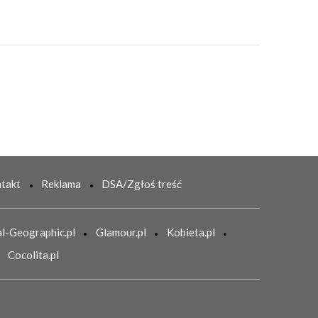
takt
Reklama
DSA/Zgłoś treść
l-Geographic.pl
Glamour.pl
Kobieta.pl
Cocolita.pl