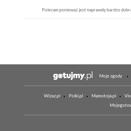
Polecam ponieważ jest naprawdę bardzo dobra
Moje zgody
Wizaz.pl
Polki.pl
Mamotoja.pl
Viv
Mojegotow