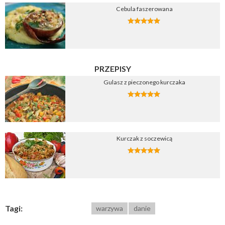
Cebula faszerowana
PRZEPISY
Gulasz z pieczonego kurczaka
Kurczak z soczewicą
Tagi:
warzywa
danie