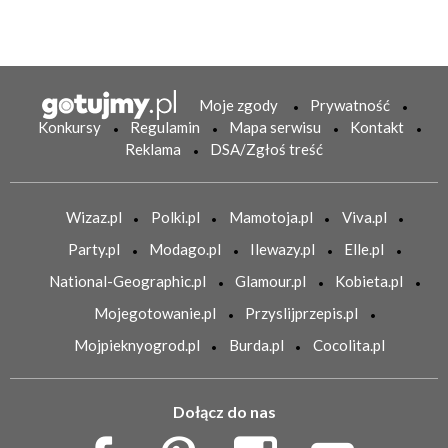
Moje zgody
Prywatność
Konkursy
Regulamin
Mapa serwisu
Kontakt
Reklama
DSA/Zgłoś treść
Wizaz.pl
Polki.pl
Mamotoja.pl
Viva.pl
Party.pl
Modago.pl
Ilewazy.pl
Elle.pl
National-Geographic.pl
Glamour.pl
Kobieta.pl
Mojegotowanie.pl
Przyslijprzepis.pl
Mojpieknyogrod.pl
Burda.pl
Cocolita.pl
Dołącz do nas