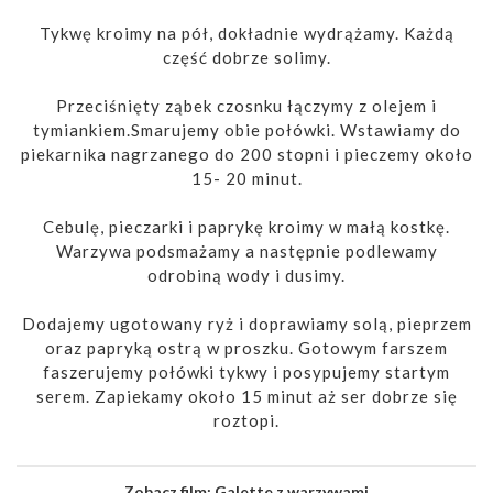
Tykwę kroimy na pół, dokładnie wydrążamy. Każdą
część dobrze solimy.
Przeciśnięty ząbek czosnku łączymy z olejem i
tymiankiem.Smarujemy obie połówki. Wstawiamy do
piekarnika nagrzanego do 200 stopni i pieczemy około
15- 20 minut.
Cebulę, pieczarki i paprykę kroimy w małą kostkę.
Warzywa podsmażamy a następnie podlewamy
odrobiną wody i dusimy.
Dodajemy ugotowany ryż i doprawiamy solą, pieprzem
oraz papryką ostrą w proszku. Gotowym farszem
faszerujemy połówki tykwy i posypujemy startym
serem. Zapiekamy około 15 minut aż ser dobrze się
roztopi.
Zobacz film:
Galette z warzywami