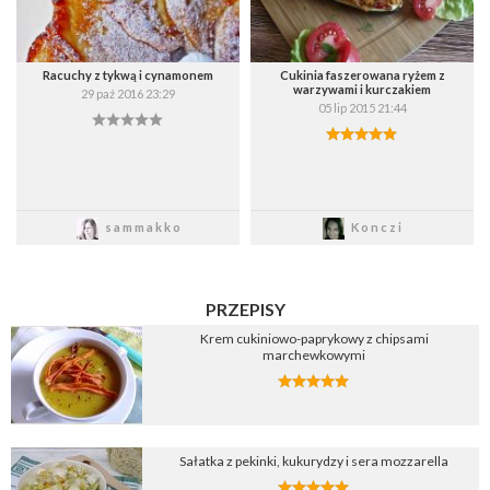
Racuchy z tykwą i cynamonem
Cukinia faszerowana ryżem z
warzywami i kurczakiem
29 paź 2016 23:29
05 lip 2015 21:44
Zapisz
Zapisz
sammakko
Konczi
PRZEPISY
Krem cukiniowo-paprykowy z chipsami
marchewkowymi
Sałatka z pekinki, kukurydzy i sera mozzarella