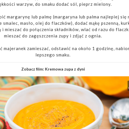
ękkości warzyw, do smaku dodać sól, pieprz mielony.
pić margarynę lub palmę (margaryna lub palma najlepiej się
e smalec, masło, olej do flaczków), dodać mąkę pszenną, kur
 i mieszać do połączenia składników, wlać od razu do flaczk
mieszać do zagęszczenia zupy i zdjąć z ognia.
ć majeranek zamieszać, odstawić na około 1 godzinę, nabio
lepszego smaku.
Zobacz film:
Kremowa zupa z dyni