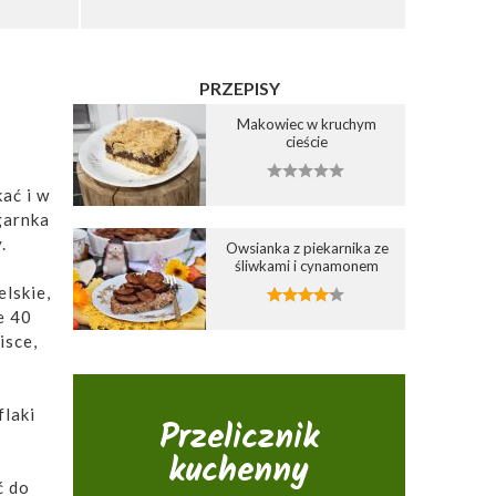
PRZEPISY
Makowiec w kruchym
cieście
ać i w
garnka
.
Owsianka z piekarnika ze
śliwkami i cynamonem
elskie,
e 40
isce,
flaki
Przelicznik
kuchenny
ć do