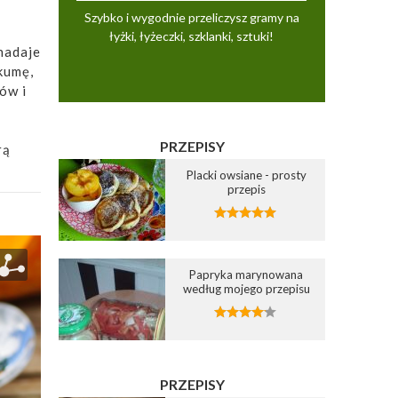
Szybko i wygodnie przeliczysz gramy na
łyżki, łyżeczki, szklanki, sztuki!
 nadaje
kumę,
ów i
PRZEPISY
rą
Placki owsiane - prosty
przepis
Papryka marynowana
według mojego przepisu
PRZEPISY