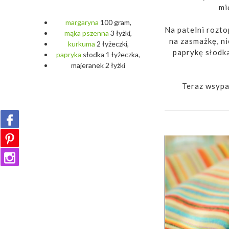
mi
margaryna
100 gram,
Na patelni rozto
mąka
pszenna
3 łyżki,
na zasmażkę, ni
kurkuma
2 łyżeczki,
paprykę słodką
papryka
słodka 1 łyżeczka,
majeranek 2 łyżki
Teraz wsypa