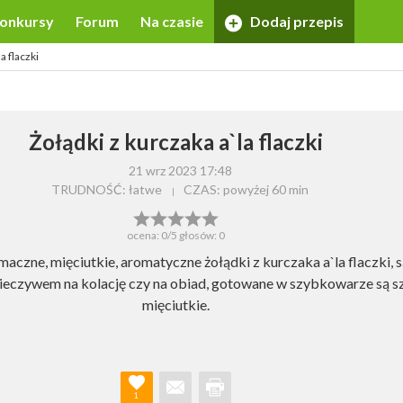
onkursy
Forum
Na czasie
Dodaj przepis
a flaczki
Żołądki z kurczaka a`la flaczki
21 wrz 2023 17:48
TRUDNOŚĆ: łatwe
CZAS:
powyżej 60 min
ocena:
0
/5 głosów:
0
aczne, mięciutkie, aromatyczne żołądki z kurczaka a`la flaczki, 
ieczywem na kolację czy na obiad, gotowane w szybkowarze są 
mięciutkie.
1