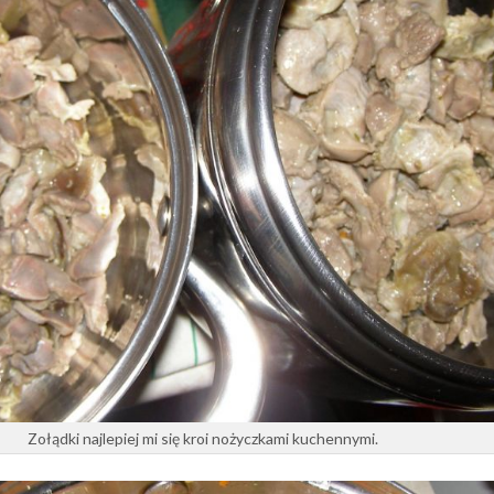
Zołądki najlepiej mi się kroi nożyczkami kuchennymi.