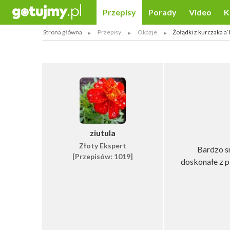
Przepisy
Porady
Video
K
Strona główna
Przepisy
Okazje
Żołądki z kurczaka a`l
ziutula
Złoty Ekspert
Bardzo sm
[Przepisów: 1019]
doskonałe z p