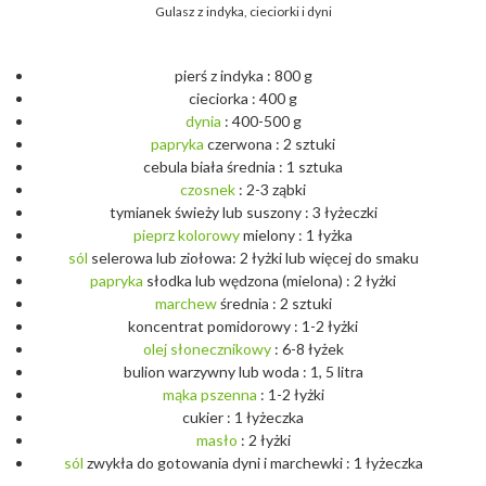
Gulasz z indyka, cieciorki i dyni
pierś z indyka : 800 g
cieciorka : 400 g
dynia
: 400-500 g
papryka
czerwona : 2 sztuki
cebula biała średnia : 1 sztuka
czosnek
: 2-3 ząbki
tymianek świeży lub suszony : 3 łyżeczki
pieprz
kolorowy
mielony : 1 łyżka
sól
selerowa lub ziołowa: 2 łyżki lub więcej do smaku
papryka
słodka lub wędzona (mielona) : 2 łyżki
marchew
średnia : 2 sztuki
koncentrat pomidorowy : 1-2 łyżki
olej
słonecznikowy
: 6-8 łyżek
bulion warzywny lub woda : 1, 5 litra
mąka
pszenna
: 1-2 łyżki
cukier : 1 łyżeczka
masło
: 2 łyżki
sól
zwykła do gotowania dyni i marchewki : 1 łyżeczka