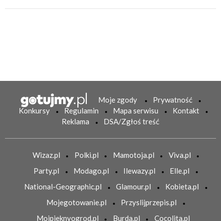
Moje zgody
Prywatność
Konkursy
Regulamin
Mapa serwisu
Kontakt
Reklama
DSA/Zgłoś treść
Wizaz.pl
Polki.pl
Mamotoja.pl
Viva.pl
Party.pl
Modago.pl
Ilewazy.pl
Elle.pl
National-Geographic.pl
Glamour.pl
Kobieta.pl
Mojegotowanie.pl
Przyslijprzepis.pl
Mojpieknyogrod.pl
Burda.pl
Cocolita.pl