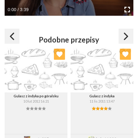
0:00 / 3:39
Podobne przepisy
Dodaj do ulubionych
Dodaj do ulubionych
Wybierz listę:
Wybierz listę:
Gulasz z indyka po góralsku
Gulasz z indyka
10 lut 2012 16:21
11 lis 2011 13:47
Zapisz
Zapisz