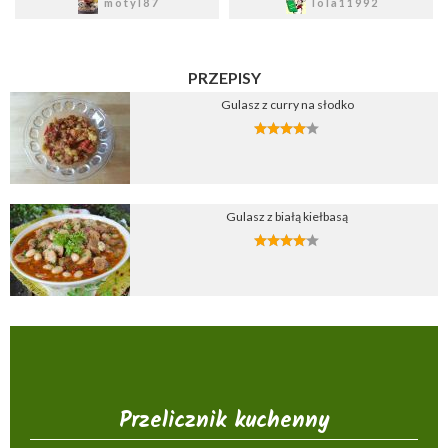
motyl87
lola11992
PRZEPISY
Gulasz z curry na słodko
Gulasz z białą kiełbasą
Przelicznik kuchenny