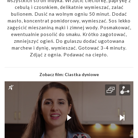
wszystkich stron indyka. Wrzucić cieciorkę, paprykę z
cebulą i czosnkiem, delikatnie wymieszać, zalać
bulionem. Dusić na wolnym ogniu 50 minut. Dodać
masło, koncentrat pomidorowy, wymieszać. Sos lekko
zagęścić mieszaniną mąki i zimnej wody. Posmakować,
ewentualnie posolić do smaku. Krótko zagotować,
zmniejszyć ogień. Do gulaszu dodać ugotowana
marchew i dynię, wymieszać. Gotować 3-4 minuty.
Zdjąć z ognia. Podawać na ciepło.
Zobacz film:
Ciastka dyniowe