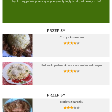
Szybko i wygodnie przeliczysz gramy na łyżki, łyżeczki, szklanki, sztuki!
PRZEPISY
Curry z kuskusem
Pulpeciki pietruszkowe z sosem koperkowym
PRZEPISY
Kotlety z karczku