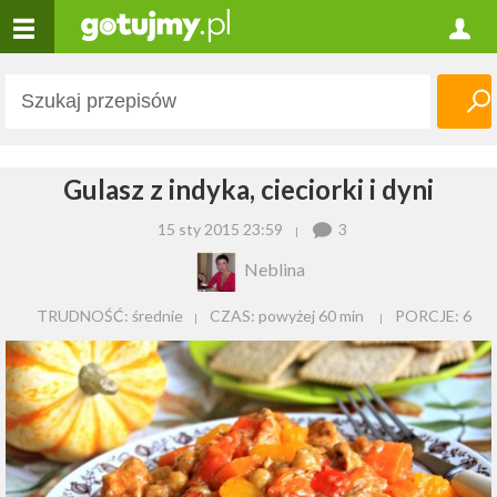
Gulasz z indyka, cieciorki i dyni
15 sty 2015 23:59
3
Neblina
TRUDNOŚĆ: średnie
CZAS:
powyżej 60 min
PORCJE:
6