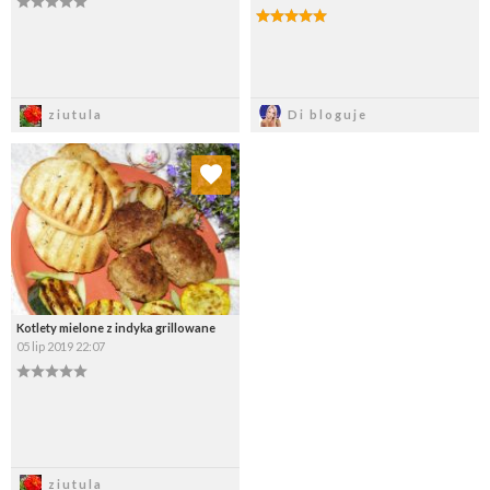
Zapisz
Zapisz
ziutula
Di bloguje
Dodaj do ulubionych
Wybierz listę:
Kotlety mielone z indyka grillowane
05 lip 2019 22:07
Zapisz
ziutula