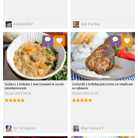
Zapisz
Zapisz
edyta337
Ag.Zetka
Dodaj do ulubionych
Dodaj do ulubionych
1
3
Wybierz listę:
Wybierz listę:
Gulasz z indyka z warzywami w sosie
Golonki z indyka pieczone ze smalcem
śmietanowym
w rękawie
05 paź 2019 18:24
01 paź 2019 22:47
Zapisz
Zapisz
Di bloguje
Martyna12