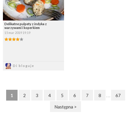
Delikatne pulpety z indyka z
warzywami i koperkiem
15 mar 2019 19:19
Zapisz
Di bloguje
1
2
3
4
5
6
7
8
67
. . .
Następna >