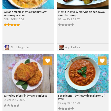
Gulasz z fileta indyka z papryką w
Pierś z indyka w marynacie miodowo -
kremowym sosie
musztardowej
02 lip 2019 18:34
08 cze 2019 22:57
Zapisz
Zapisz
Di bloguje
Ag.Zetka
Dodaj do ulubionych
Dodaj do ulubionych
Wybierz listę:
Wybierz listę:
Sznycle z piersi indyka w panierce
Sos mięsno - dyniowy do makaronu i
ryżu
01 cze 2019 20:29
29 maj 2019 17:23