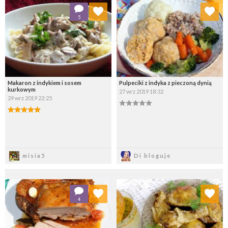
Dodaj do ulubionych
Dodaj do ulubionych
5
Wybierz listę:
Wybierz listę:
Makaron z indykiem i sosem
Pulpeciki z indyka z pieczoną dynią
kurkowym
27 wrz 2019 18:32
29 wrz 2019 22:25
Zapisz
Zapisz
misia5
Di bloguje
Dodaj do ulubionych
Dodaj do ulubionych
4
Wybierz listę:
Wybierz listę: