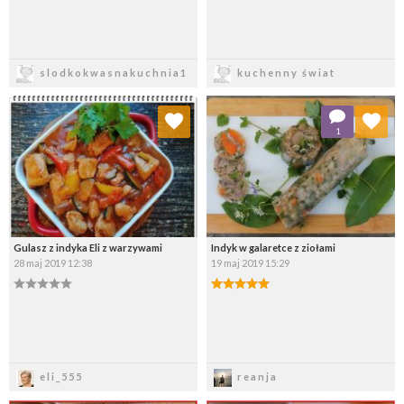
Zapisz
Zapisz
slodkokwasnakuchnia1
kuchenny świat
Dodaj do ulubionych
Dodaj do ulubionych
1
Wybierz listę:
Wybierz listę:
Gulasz z indyka Eli z warzywami
Indyk w galaretce z ziołami
28 maj 2019 12:38
19 maj 2019 15:29
Zapisz
Zapisz
eli_555
reanja