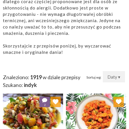
dlatego coraz częściej proponowane jest dla osób ze
skłonnością do alergii. Dodatkowo jest proste w
przygotowaniu - nie wymaga długotrwałej obróbki
termicznej, ani wcześniejszego zmiękczania. Jedyne na
co należy uważać to to, aby nie przesuszyć go podczas
smażenia, duszenia i pieczenia.
Skorzystajcie z przepisów poniżej, by wyczarować
smaczne i oryginalne dania!
Znaleziono:
1919
w dziale przepisy
Daty ▾
Sortuj wg:
Szukano:
indyk
Dodaj do ulubionych
Dodaj do ulubionych
2
Wybierz listę:
Wybierz listę: