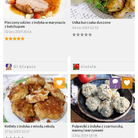
Pieczony udziec z indyka w marynacie
Udka kurczaka duszone
z ketchupem
14 sie 2019 22:53
02 wrz 2019 20:16
Zapisz
Zapisz
Di bloguje
ziutula
Dodaj do ulubionych
Dodaj do ulubionych
2
Wybierz listę:
Wybierz listę:
Kotlety z indyka z młodą cebulą
Pulpeciki z indyka z czarnuszką,
manną i warzywami
27 lip 2019 22:57
13 lip 2019 18:04