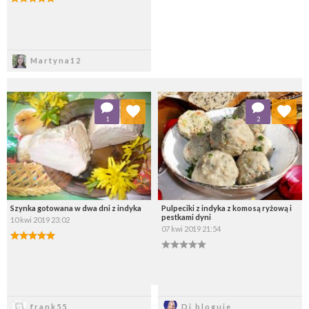
Zapisz
Martyna12
Dodaj do ulubionych
Dodaj do ulubionych
1
2
Wybierz listę:
Wybierz listę:
Szynka gotowana w dwa dni z indyka
Pulpeciki z indyka z komosą ryżową i
pestkami dyni
10 kwi 2019 23:02
07 kwi 2019 21:54
Zapisz
Zapisz
frank55
Di bloguje