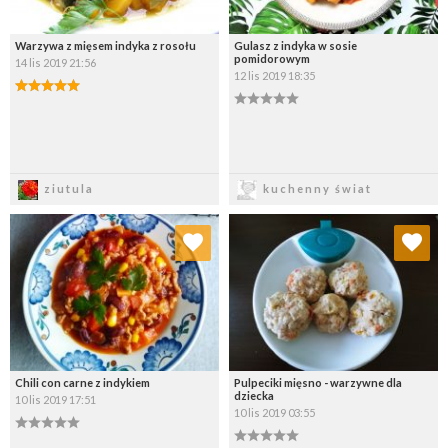
Warzywa z mięsem indyka z rosołu
Gulasz z indyka w sosie
pomidorowym
14 lis 2019 21:56
12 lis 2019 18:35
Zapisz
Zapisz
ziutula
kuchenny świat
Dodaj do ulubionych
Dodaj do ulubionych
Wybierz listę:
Wybierz listę:
Chili con carne z indykiem
Pulpeciki mięsno - warzywne dla
dziecka
10 lis 2019 17:51
10 lis 2019 03:55