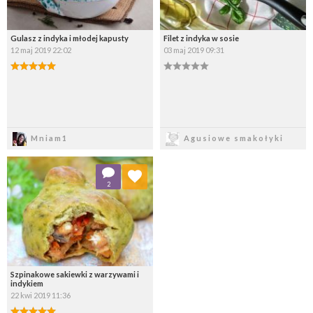
Gulasz z indyka i młodej kapusty
Filet z indyka w sosie
12 maj 2019 22:02
03 maj 2019 09:31
Zapisz
Zapisz
Mniam1
Agusiowe smakołyki
Dodaj do ulubionych
2
Wybierz listę:
Szpinakowe sakiewki z warzywami i
indykiem
22 kwi 2019 11:36