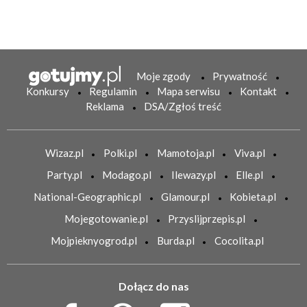
Moje zgody
Prywatność
Konkursy
Regulamin
Mapa serwisu
Kontakt
Reklama
DSA/Zgłoś treść
Wizaz.pl
Polki.pl
Mamotoja.pl
Viva.pl
Party.pl
Modago.pl
Ilewazy.pl
Elle.pl
National-Geographic.pl
Glamour.pl
Kobieta.pl
Mojegotowanie.pl
Przyslijprzepis.pl
Mojpieknyogrod.pl
Burda.pl
Cocolita.pl
Dołącz do nas