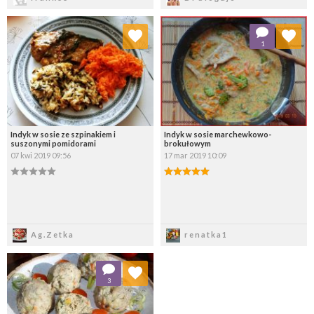
Dodaj do ulubionych
Dodaj do ulubionych
1
Wybierz listę:
Wybierz listę:
Indyk w sosie ze szpinakiem i
Indyk w sosie marchewkowo-
suszonymi pomidorami
brokułowym
07 kwi 2019 09:56
17 mar 2019 10:09
Zapisz
Zapisz
Ag.Zetka
renatka1
Dodaj do ulubionych
3
Wybierz listę: