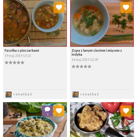
Dodaj do ulubionych
Dodaj do ulubionych
Wybierz listę:
Wybierz listę:
Fasolka z pieczarkami
Zupa z lanym ciastem i mięsem z
indyka
19 maj 2019 13:21
14 maj 2019 22:09
Zapisz
Zapisz
renatka1
renatka1
Dodaj do ulubionych
Dodaj do ulubionych
1
Wybierz listę:
Wybierz listę: