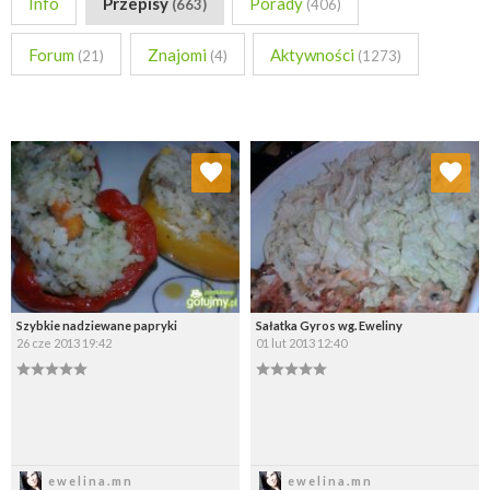
Info
Przepisy
Porady
(663)
(406)
Forum
Znajomi
Aktywności
(21)
(4)
(1273)
Dodaj do ulubionych
Dodaj do ulubionych
Wybierz listę:
Wybierz listę:
Szybkie nadziewane papryki
Sałatka Gyros wg. Eweliny
26 cze 2013 19:42
01 lut 2013 12:40
Zapisz
Zapisz
ewelina.mn
ewelina.mn