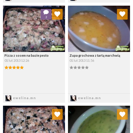
Dodaj do ulubionych
Dodaj do ulubionych
2
Wybierz listę:
Wybierz listę:
Pizza z sosem na bazie pesto
Zupa grochowa z tartą marchwią
01 lut 2013 12:26
01 lut 2013 11:56
Zapisz
Zapisz
ewelina.mn
ewelina.mn
Dodaj do ulubionych
Dodaj do ulubionych
Wybierz listę:
Wybierz listę: