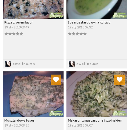
Pizza z serem lazur
Sos musztardowy na gorąco
19 sty 2013 09:49
19 sty 2013 09:32
Zapisz
Zapisz
ewelina.mn
ewelina.mn
Dodaj do ulubionych
Dodaj do ulubionych
Wybierz listę:
Wybierz listę:
Musztardowy łosoś
Makaron z mascarpone i szpinakiem
19 sty 2013 09:25
19 sty 2013 09:07