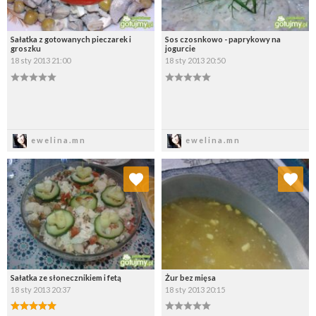
Sałatka z gotowanych pieczarek i
Sos czosnkowo - paprykowy na
groszku
jogurcie
18 sty 2013 21:00
18 sty 2013 20:50
Zapisz
Zapisz
ewelina.mn
ewelina.mn
Dodaj do ulubionych
Dodaj do ulubionych
Wybierz listę:
Wybierz listę:
Sałatka ze słonecznikiem i fetą
Żur bez mięsa
18 sty 2013 20:37
18 sty 2013 20:15