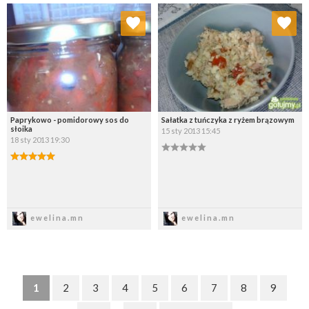
Dodaj do ulubionych
Dodaj do ulubionych
Wybierz listę:
Wybierz listę:
Paprykowo - pomidorowy sos do
Sałatka z tuńczyka z ryżem brązowym
słoika
15 sty 2013 15:45
18 sty 2013 19:30
Zapisz
Zapisz
ewelina.mn
ewelina.mn
1
2
3
4
5
6
7
8
9