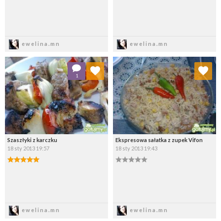
Zapisz
Zapisz
ewelina.mn
ewelina.mn
Dodaj do ulubionych
Dodaj do ulubionych
1
Wybierz listę:
Wybierz listę:
Szaszłyki z karczku
Ekspresowa sałatka z zupek Vifon
18 sty 2013 19:57
18 sty 2013 19:43
Zapisz
Zapisz
ewelina.mn
ewelina.mn