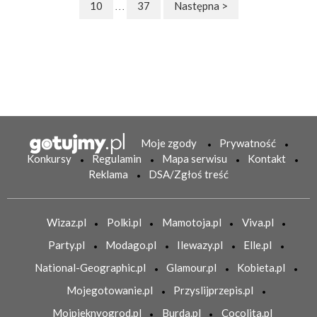
10
37
Następna >
. . .
Moje zgody
Prywatność
Konkursy
Regulamin
Mapa serwisu
Kontakt
Reklama
DSA/Zgłoś treść
Wizaz.pl
Polki.pl
Mamotoja.pl
Viva.pl
Party.pl
Modago.pl
Ilewazy.pl
Elle.pl
National-Geographic.pl
Glamour.pl
Kobieta.pl
Mojegotowanie.pl
Przyslijprzepis.pl
Mojpieknyogrod.pl
Burda.pl
Cocolita.pl