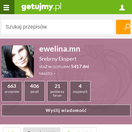
ewelina.mn
Srebrny Ekspert
5417 dni
STAŻ W GOTUJMY:
-
MIASTO:
663
406
21
4
przepisów
porad
postów na
znajomych
forum
Wyślij wiadomość