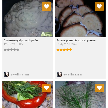
Dodaj do ulubionych
Dodaj do ulubionych
Wybierz listę:
Wybierz listę:
Czosnkowy dip do chipsów
Aromatyczne ciasto cytrynowe
19 sty 2013 00:55
19 sty 2013 00:45
Zapisz
Zapisz
ewelina.mn
ewelina.mn
Dodaj do ulubionych
Dodaj do ulubionych
Wybierz listę:
Wybierz listę: