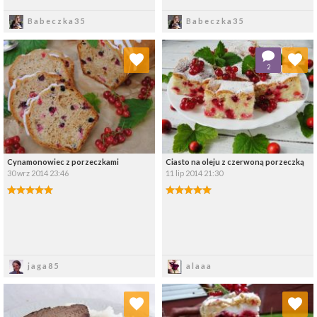
Zapisz
Zapisz
Babeczka35
Babeczka35
Dodaj do ulubionych
Dodaj do ulubionych
2
Wybierz listę:
Wybierz listę:
Cynamonowiec z porzeczkami
Ciasto na oleju z czerwoną porzeczką
30 wrz 2014 23:46
11 lip 2014 21:30
Zapisz
Zapisz
jaga85
alaaa
Dodaj do ulubionych
Dodaj do ulubionych