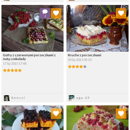
Dodaj do ulubionych
Dodaj do ulubionych
2
Wybierz listę:
Wybierz listę:
Gofry z czerwonymi porzeczkami z
Kruche z porzeczkami
nutą czekolady
05 lip 2015 09:50
17 lip 2015 17:48
Zapisz
Zapisz
Konczi
aga-25
Dodaj do ulubionych
Dodaj do ulubionych
Wybierz listę:
Wybierz listę: