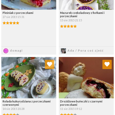
Pleśniak z porzeczkami
Mazurek czekoladowy z fiołkami i
porzeczkami
27 sie 2015 15:31
15 sie 2015 21:15
Zapisz
Zapisz
domagi
Ada / Pora coś zjeść
Dodaj do ulubionych
Dodaj do ulubionych
Wybierz listę:
Wybierz listę:
Rolada kukurydziana z porzeczkami
Drożdżowe bułeczki z czarnymi
czerwonymi
porzeczkami
14 sie 2015 20:28
11 sie 2015 19:12