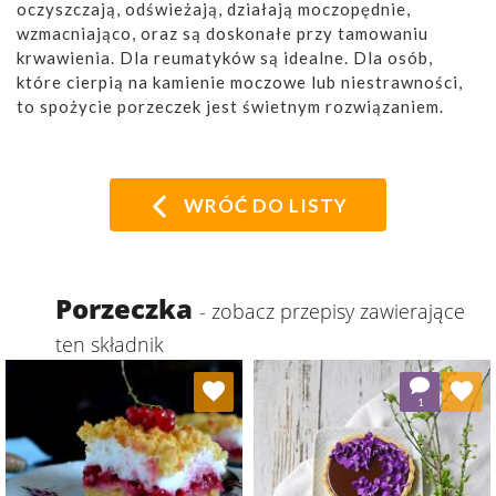
oczyszczają, odświeżają, działają moczopędnie,
wzmacniająco, oraz są doskonałe przy tamowaniu
krwawienia. Dla reumatyków są idealne. Dla osób,
które cierpią na kamienie moczowe lub niestrawności,
to spożycie porzeczek jest świetnym rozwiązaniem.
WRÓĆ DO LISTY
Porzeczka
- zobacz przepisy zawierające
ten składnik
Dodaj do ulubionych
Dodaj do ulubionych
1
Wybierz listę:
Wybierz listę: