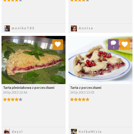
Zapisz
Zapisz
monikaT83
Annisa
Dodaj do ulubionych
Dodaj do ulubionych
1
Wybierz listę:
Wybierz listę:
Tarta pleśniakowa z porzeczkami
Tarta z porzeczkami
24 lip 2015 22:46
24 lip 2015 13:05
Zapisz
Zapisz
dayzi
KotkaMisia