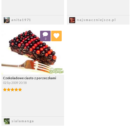
Zapisz
Zapisz
anita1971
najsmaczniejsze.pl
Dodaj do ulubionych
3
Wybierz listę:
Czekoladowe ciasto z porzeczkami
02 lip 2009 20:58
Zapisz
sialamanga