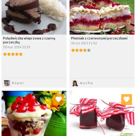
Wybierz listę:
Wybierz listę:
Polędwiczka wieprzowa z czarną
Pleśniak z czerwonymi porzeczkami
porzeczką
06 sie 2012 11:42
03 mar 2014 20:18
Zapisz
Zapisz
Koper
mycha
Dodaj do ulubionych
Dodaj do ulubionych
Wybierz listę:
Wybierz listę: