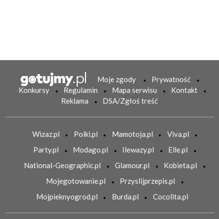
Moje zgody
Prywatność
Konkursy
Regulamin
Mapa serwisu
Kontakt
Reklama
DSA/Zgłoś treść
Wizaz.pl
Polki.pl
Mamotoja.pl
Viva.pl
Party.pl
Modago.pl
Ilewazy.pl
Elle.pl
National-Geographic.pl
Glamour.pl
Kobieta.pl
Mojegotowanie.pl
Przyslijprzepis.pl
Mojpieknyogrod.pl
Burda.pl
Cocolita.pl