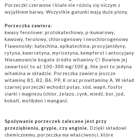
Porzeczki czerwone i białe nie różnią się niczym z
wyjątkiem barwy. Wszystkie gatunki mają duże plony.
Porzeczka zawiera:
kwasy fenolowe: protokatechowy, p-kumarowy,
kawowy, ferulowy, chlorogenowy i neochlorogenowy
Flawonoidy: katechina, epikatechina, procyjanidyny,
rytyna, kwercetyna, myricetyna, kempferol i antocyjany
Niesamowicie bogate źródło witaminy C! Bowiem jej
zawartość to aż 100-300 mg/100 g. Nie jest to jedyna
witamina w składzie. Porzeczka zawiera jeszcze
witaminę B1, B2, B6, PP, K oraz prowitaminę A. W skład
czarnej porzeczki wchodzi potas, sód, wapń, fosfor
siarki i magnezu (chlor, żelazo, cynk, miedź, bor, jod,
kobalt, molibden i mangan).
Spożywanie porzeczek zalecane jest przy
przeziębieniu, grypie, czy anginie.
Dzięki składowi
chemicznemu, porzeczka ma właściwości, które