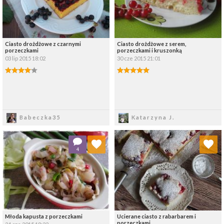
Ciasto drożdżowe z czarnymi
Ciasto drożdżowe z serem,
porzeczkami
porzeczkami i kruszonką
03 lip 2015 18:02
30 cze 2015 21:01
Zapisz
Zapisz
Babeczka35
Katarzyna J.
Dodaj do ulubionych
Dodaj do ulubionych
4
Wybierz listę:
Wybierz listę:
Młoda kapusta z porzeczkami
Ucierane ciasto z rabarbarem i
porzeczkami