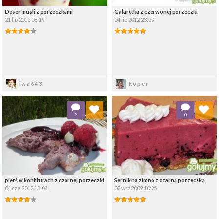
Deser musli z porzeczkami
Galaretka z czerwonej porzeczki.
21 lip 2012 08:19
04 lip 2012 23:33
Zapisz
Zapisz
iwa643
Koper
Dodaj do ulubionych
Dodaj do ulubionych
2
6
Wybierz listę:
Wybierz listę:
pierś w konfiturach z czarnej porzeczki
Sernik na zimno z czarną porzeczką
04 cze 2012 13:08
02 wrz 2009 10:25