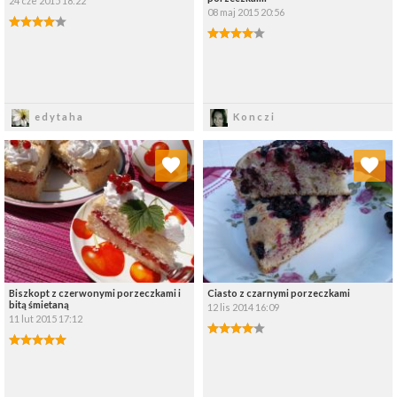
24 cze 2015 18:22
08 maj 2015 20:56
Zapisz
Zapisz
edytaha
Konczi
Dodaj do ulubionych
Dodaj do ulubionych
Wybierz listę:
Wybierz listę:
Biszkopt z czerwonymi porzeczkami i
Ciasto z czarnymi porzeczkami
bitą śmietaną
12 lis 2014 16:09
11 lut 2015 17:12