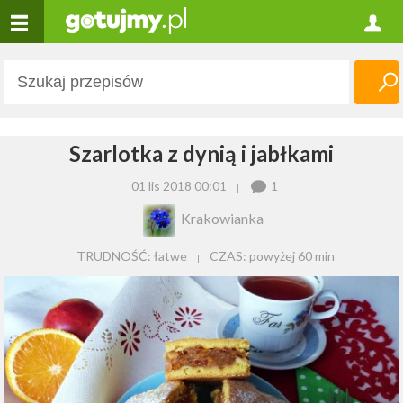
Szarlotka z dynią i jabłkami
01 lis 2018 00:01
1
Krakowianka
TRUDNOŚĆ: łatwe
CZAS:
powyżej 60 min