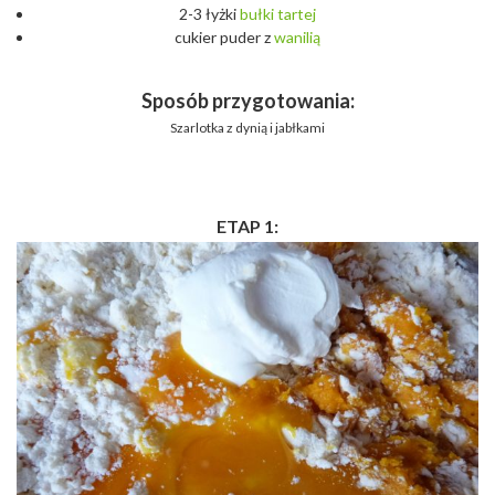
2-3 łyżki
bułki
tartej
cukier puder z
wanilią
Sposób przygotowania:
Szarlotka z dynią i jabłkami
ETAP 1: