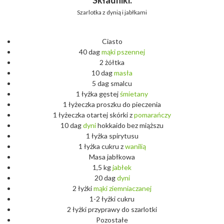
Składniki:
Szarlotka z dynią i jabłkami
Ciasto
40 dag
mąki
pszennej
2 żółtka
10 dag
masła
5 dag smalcu
1 łyżka gęstej
śmietany
1 łyżeczka proszku do pieczenia
1 łyżeczka otartej skórki z
pomarańczy
10 dag
dyni
hokkaido bez miąższu
1 łyżka spirytusu
1 łyżka cukru z
wanilią
Masa jabłkowa
1,5 kg
jabłek
20 dag
dyni
2 łyżki
mąki
ziemniaczanej
1-2 łyżki cukru
2 łyżki przyprawy do szarlotki
Pozostałe