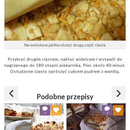
Na wyłożone jabłka ułożyć drugą część ciasta
Przykryć drugim ciastem, nakłuć widelcem i wstawić do
nagrzanego do 180 stopni piekarnika, Piec około 40 minut.
Ostudzone ciasto oprószyć cukrem pudrem z wanilią.
Podobne przepisy
Dodaj do ulubionych
Dodaj do ulubionych
3
3
Wybierz listę:
Wybierz listę: