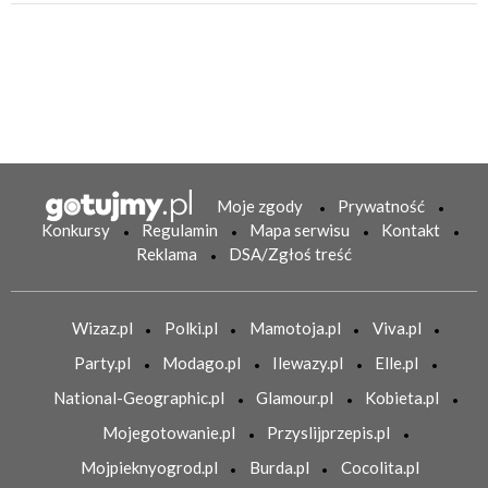
Moje zgody
Prywatność
Konkursy
Regulamin
Mapa serwisu
Kontakt
Reklama
DSA/Zgłoś treść
Wizaz.pl
Polki.pl
Mamotoja.pl
Viva.pl
Party.pl
Modago.pl
Ilewazy.pl
Elle.pl
National-Geographic.pl
Glamour.pl
Kobieta.pl
Mojegotowanie.pl
Przyslijprzepis.pl
Mojpieknyogrod.pl
Burda.pl
Cocolita.pl