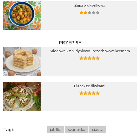
Zupa brukselkowa
PRZEPISY
Miodownik z budyniowo - orzechowym kremem
Placek ze śliwkami
Tagi:
jabłka
szarlotka
ciasta