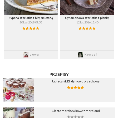
Sypana szarlotka z bitą śmietaną
Cynamonowa szarlotka z pianką
20 kwi 2018 09:58
12 lut 2016 18:40
Zapisz
Zapisz
zewa
Konczi
PRZEPISY
Jabłecznik Eli dyniowo orzechowy
Ciasto marchewkowe z morelami