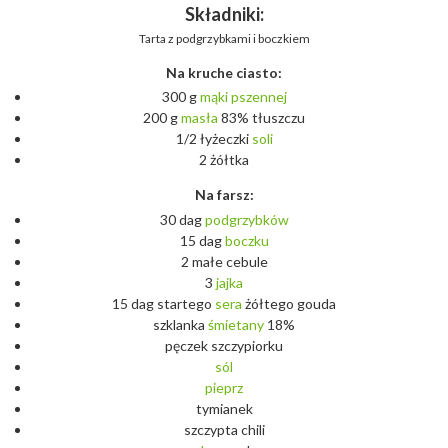
Składniki:
Tarta z podgrzybkami i boczkiem
Na kruche ciasto:
300 g
mąki
pszennej
200 g
masła
83% tłuszczu
1/2 łyżeczki
soli
2 żółtka
Na farsz:
30 dag
podgrzybków
15 dag
boczku
2 małe cebule
3
jajka
15 dag startego
sera
żółtego gouda
szklanka
śmietany
18%
pęczek szczypiorku
sól
pieprz
tymianek
szczypta chili