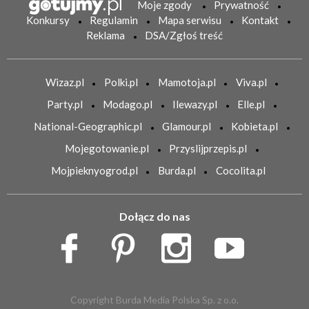
Moje zgody
Prywatność
Konkursy
Regulamin
Mapa serwisu
Kontakt
Reklama
DSA/Zgłoś treść
Wizaz.pl
Polki.pl
Mamotoja.pl
Viva.pl
Party.pl
Modago.pl
Ilewazy.pl
Elle.pl
National-Geographic.pl
Glamour.pl
Kobieta.pl
Mojegotowanie.pl
Przyslijprzepis.pl
Mojpieknyogrod.pl
Burda.pl
Cocolita.pl
Dołącz do nas
Copyright Burda Media Polska Sp. z o.o.