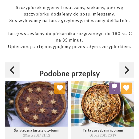
Szczypiorek myjemy i osuszamy, siekamy, połowę
szczypiorku dodajemy do sosu, mieszamy.
Sos wylewamy na farsz grzybowy, mieszamy delikatnie.
Tartę wstawiamy do piekarnika rozgrzanego do 180 st. C
na 35 minut.
Upieczoną tartę posypujemy pozostałym szczypiorkiem.
Podobne przepisy
Dodaj do ulubionych
Dodaj do ulubionych
1
Wybierz listę:
Wybierz listę:
Świąteczna tarta z grzybami
Tarta z grzybami i porami
20 gru 2017 21:52
08 paź 2015 20:19