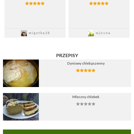
Zapisz
Zapisz
migotka28
wjosna
PRZEPISY
Dyniowy chleb pszenny
Mleczny chlebek