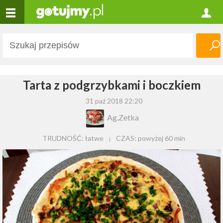
Tarta z podgrzybkami i boczkiem
31 paź 2018 22:20
Ag.Zetka
TRUDNOŚĆ: łatwe
CZAS:
powyżej 60 min