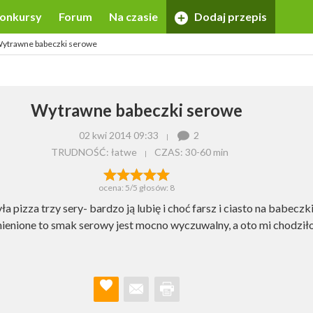
onkursy
Forum
Na czasie
Dodaj przepis
ytrawne babeczki serowe
Wytrawne babeczki serowe
02 kwi 2014 09:33
2
TRUDNOŚĆ: łatwe
CZAS:
30-60 min
ocena:
5
/5 głosów:
8
ła pizza trzy sery- bardzo ją lubię i choć farsz i ciasto na babeczki
enione to smak serowy jest mocno wyczuwalny, a oto mi chodziło