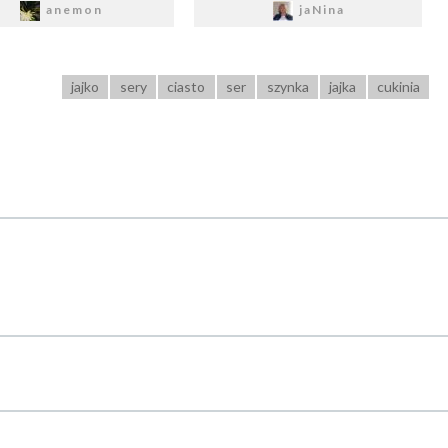
anemon
jaNina
jajko
sery
ciasto
ser
szynka
jajka
cukinia