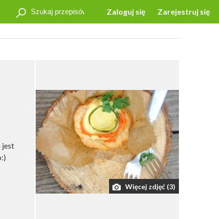
Zaloguj się
Zarejestruj się
 jest
:)
Więcej zdjęć (3)