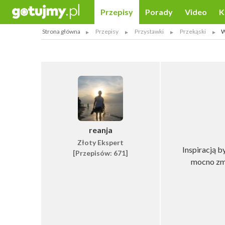
Przepisy
Porady
Video
K
Strona główna
Przepisy
Przystawki
Przekąski
W
reanja
Złoty Ekspert
Inspiracją by
[Przepisów: 671]
mocno zmi