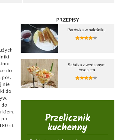
PRZEPISY
Parówka w naleśniku
dużych
niki
inut.
Sałatka z wędzonym
łososiem
ce do
 pół.
 nie
ki do
zyw.
u do
rkiem,
Przelicznik
 po
kuchenny
180 st