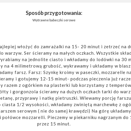
Sposób przygotowania:
Wytrawne babeczki serowe
ajlepiej włożyć do zamrażalki na 15- 20 minut i zetrzeć na 
do warzyw. Ser ścieramy na małych oczkach. Wszystkie skład
yrabiamy na jednolite ciasto i wkładamy do lodówki na 30 m
 na 4 milimetrową grubość, wykrawamy i układamy w blasz
damy farsz. Farsz: Szynkę kroimy w paseczki, mozzarelle na
ramy i gotujemy 12-15 minut- podczas pieczenia już raczej
my razem z ogórkiem na plasterki lub korzystamy z temperów
ółty i gorgonzola ścieramy na dużych oczkach tarki do war
tanę, przyprawy i natkę pietruszki. Wlewamy porcję farsz
ciasta 1/2 wysokości, wkładamy zwiniętą marchewkę z ogó
farszem serowym ( nie do samej krawędzi) Na górę układamy
 i połówce mozzarelli. Pieczemy w piekarniku nagrzanym do 
przez 15 minut.