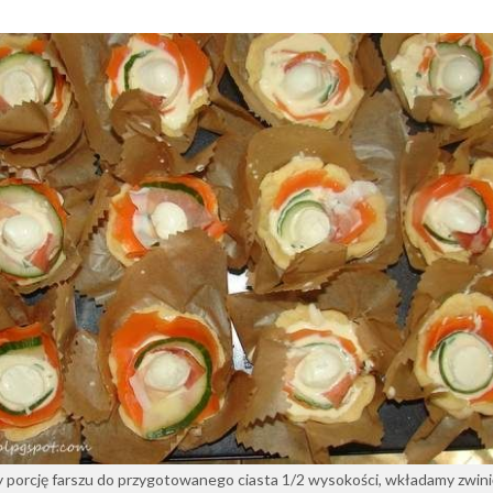
porcję farszu do przygotowanego ciasta 1/2 wysokości, wkładamy zwini