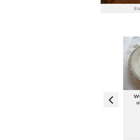
Et
Wy
o