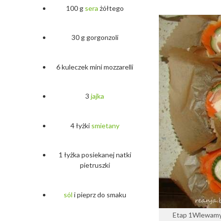
100 g
sera
żółtego
30 g gorgonzoli
6 kuleczek mini mozzarelli
3
jajka
4 łyżki
smietany
1 łyżka posiekanej natki
pietruszki
sól
i pieprz do smaku
Etap 1Wlewamy 