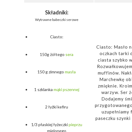
Składniki:
Wytrawne babeczki serowe
Ciasto:
Ciasto: Masło n
oczkach tarki 
150g żółtego
sera
ciasta szybko w
Rozwałkowujemy
150 g zimnego
masła
muffinów. Nakła
Marchewkę obie
zmięknie. Kroi
1 szklanka
mąki
pszennej
warzyw. Ser ż
Dodajemy śmie
przygotowanego 
2 łyżki kefiru
uzupełniamy 
paseczku szynki
1/3 płaskiej łyżeczki
pieprzu
mielonego