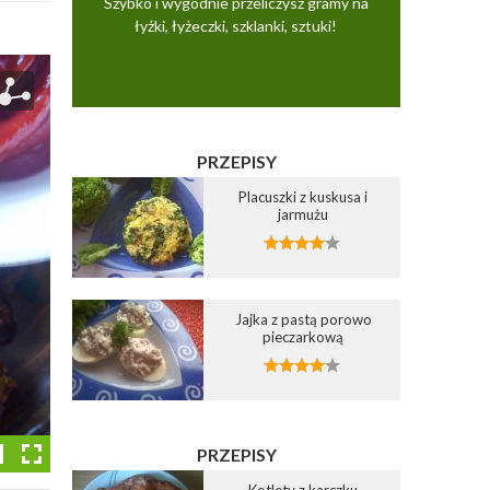
Szybko i wygodnie przeliczysz gramy na
łyżki, łyżeczki, szklanki, sztuki!
PRZEPISY
Placuszki z kuskusa i
jarmużu
Jajka z pastą porowo
pieczarkową
PRZEPISY
Kotlety z karczku