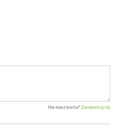
aczp
IrenaM
Nie masz konta?
Zarejestruj się