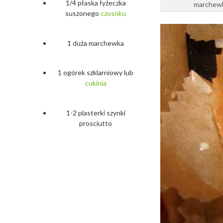
1/4 płaska łyżeczka
marchewk
suszonego
czosnku
1 duża marchewka
1 ogórek szklarniowy lub
cukinia
1-2 plasterki szynki
prosciutto