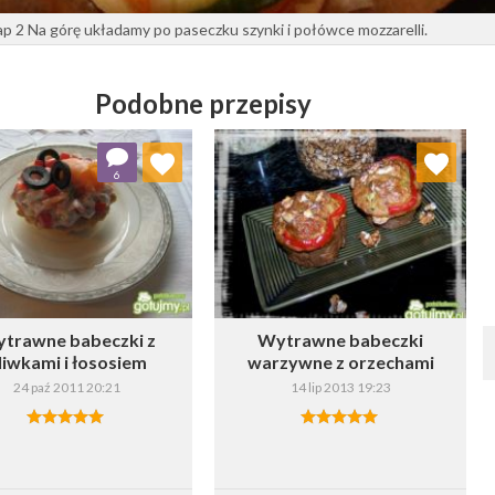
ap 2 Na górę układamy po paseczku szynki i połówce mozzarelli.
Podobne przepisy
Dodaj do ulubionych
Dodaj do ulubionych
6
Wybierz listę:
Wybierz listę:
trawne babeczki z
Wytrawne babeczki
liwkami i łososiem
warzywne z orzechami
24 paź 2011 20:21
14 lip 2013 19:23
Zapisz
Zapisz