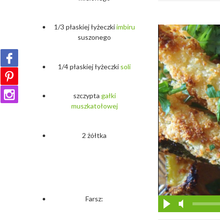
1/3 płaskiej łyżeczki
imbiru
suszonego
1/4 płaskiej łyżeczki
soli
szczypta
gałki
muszkatołowej
2 żółtka
Farsz: