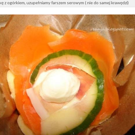
ę z ogórkiem, uzupełniamy farszem serowym ( nie do samej krawędzi)