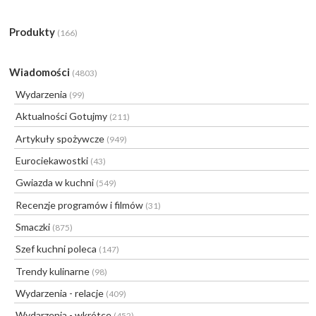
Produkty
(166)
Wiadomości
(4803)
Wydarzenia
(99)
Aktualności Gotujmy
(211)
Artykuły spożywcze
(949)
Eurociekawostki
(43)
Gwiazda w kuchni
(549)
Recenzje programów i filmów
(31)
Smaczki
(875)
Szef kuchni poleca
(147)
Trendy kulinarne
(98)
Wydarzenia - relacje
(409)
Wydarzenia - wkrótce
(452)