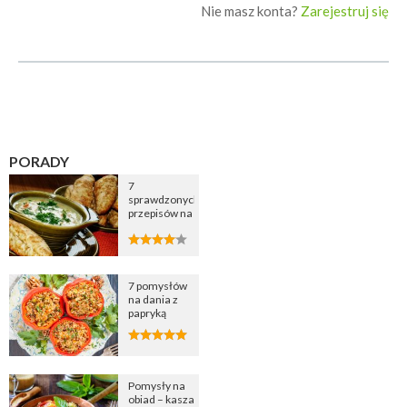
Nie masz konta?
Zarejestruj się
PORADY
7
sprawdzonych
przepisów na
zupę
cebulową
7 pomysłów
na dania z
papryką
Pomysły na
obiad – kasza