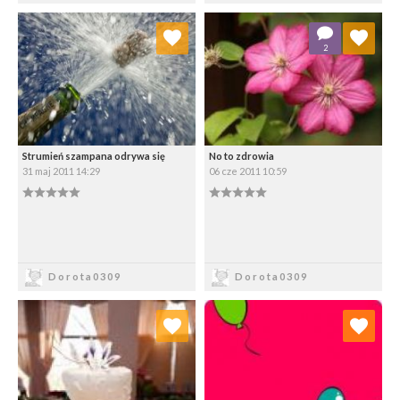
Dodaj do ulubionych
Dodaj do ulubionych
2
Wybierz listę:
Wybierz listę:
Strumień szampana odrywa się
No to zdrowia
31 maj 2011 14:29
06 cze 2011 10:59
0.00/5
0.00/5
Zapisz
Zapisz
Dorota0309
Dorota0309
Dodaj do ulubionych
Dodaj do ulubionych
Wybierz listę:
Wybierz listę: