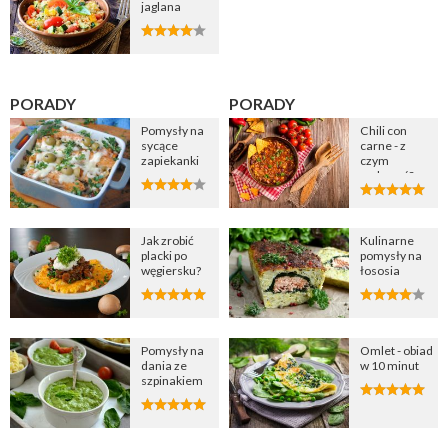
jaglana
PORADY
PORADY
Pomysły na
Chili con
sycące
carne - z
zapiekanki
czym
podawać?
Jak zrobić
Kulinarne
placki po
pomysły na
węgiersku?
łososia
Pomysły na
Omlet - obiad
dania ze
w 10 minut
szpinakiem