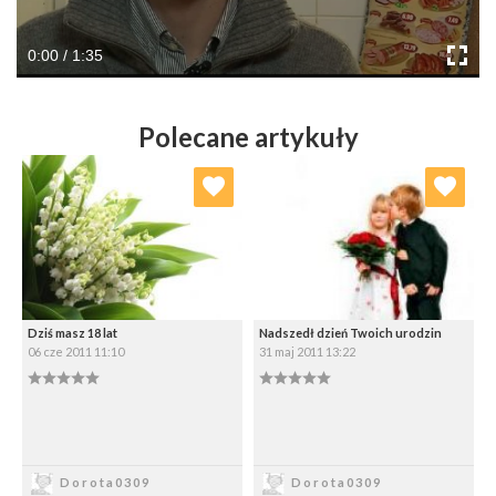
0:00 / 1:35
Polecane artykuły
Dodaj do ulubionych
Dodaj do ulubionych
Wybierz listę:
Wybierz listę:
Dziś masz 18 lat
Nadszedł dzień Twoich urodzin
06 cze 2011 11:10
31 maj 2011 13:22
0.00/5
0.00/5
Zapisz
Zapisz
Dorota0309
Dorota0309