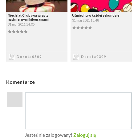
Niech lat Ci ubywa wraz z
Uśmiechu w każdej sekundzie
nadmiernymi kilogramami
31 maj 2011 13:48
31 maj 2011 14:05
0.00/5
0.00/5
Zapisz
Zapisz
Dorota0309
Dorota0309
Komentarze
Jesteś nie zalogowany!
Zaloguj się