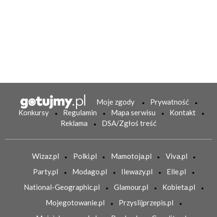
Moje zgody
Prywatność
Konkursy
Regulamin
Mapa serwisu
Kontakt
Reklama
DSA/Zgłoś treść
Wizaz.pl
Polki.pl
Mamotoja.pl
Viva.pl
Party.pl
Modago.pl
Ilewazy.pl
Elle.pl
National-Geographic.pl
Glamour.pl
Kobieta.pl
Mojegotowanie.pl
Przyslijprzepis.pl