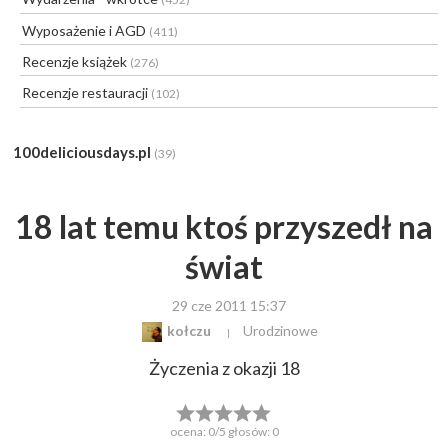
Wyposażenie i AGD
(411)
Recenzje książek
(276)
Recenzje restauracji
(102)
100deliciousdays.pl
(39)
18 lat temu ktoś przyszedł na
świat
29 cze 2011 15:37
kołczu
Urodzinowe
Życzenia z okazji 18
ocena:
0
/5 głosów:
0