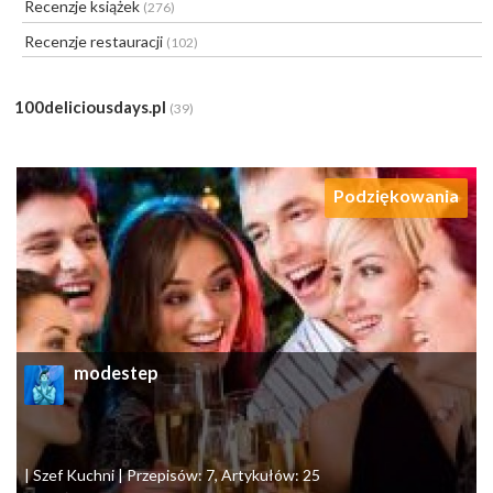
Recenzje książek
(276)
Recenzje restauracji
(102)
100deliciousdays.pl
(39)
Podziękowania
modestep
| Szef Kuchni | Przepisów: 7, Artykułów: 25