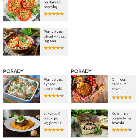
na dania z
papryką
Pomysły na
obiad – kasza
jaglana
PORADY
PORADY
Pomysły na
Chili con
sycące
carne - z
zapiekanki
czym
podawać?
Jak zrobić
Kulinarne
placki po
pomysły na
węgiersku?
łososia