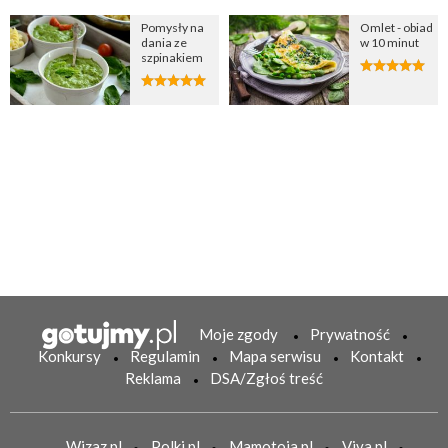
Pomysły na
Omlet - obiad
dania ze
w 10 minut
szpinakiem
Moje zgody
Prywatność
Konkursy
Regulamin
Mapa serwisu
Kontakt
Reklama
DSA/Zgłoś treść
Wizaz.pl
Polki.pl
Mamotoja.pl
Viva.pl