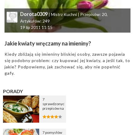
Dorota0309
| Mistrz Kuchni | Przepisów: 20,
Artykułów: 249
19 lip 2011 11:15
Jakie kwiaty wręczamy na imieniny?
Kiedy zbliżają się imieniny bliskiej osoby, zawsze pojawia
się podobny problem: czy kupować jej kwiaty, a jeśli tak, to
jakie? Podpowiemy, jak zachować się, aby nie popełnić
gafy.
PORADY
7
sprawdzonych
przepisów na
zupę
cebulową
7 pomysłów