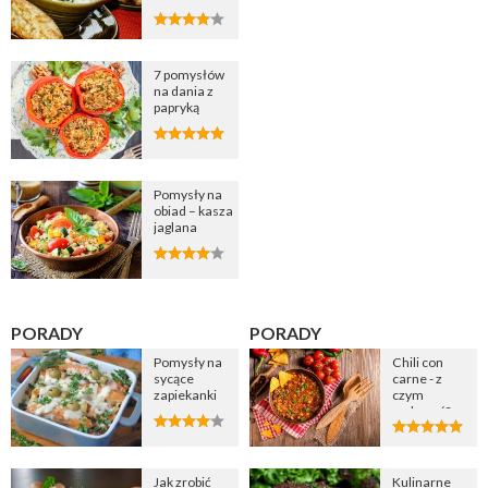
zupę
cebulową
7 pomysłów
na dania z
papryką
Pomysły na
obiad – kasza
jaglana
PORADY
PORADY
Pomysły na
Chili con
sycące
carne - z
zapiekanki
czym
podawać?
Jak zrobić
Kulinarne