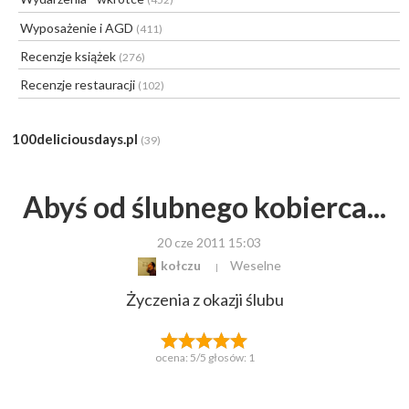
Wyposażenie i AGD
(411)
Recenzje książek
(276)
Recenzje restauracji
(102)
100deliciousdays.pl
(39)
Abyś od ślubnego kobierca...
20 cze 2011 15:03
kołczu
Weselne
Życzenia z okazji ślubu
ocena:
5
/5 głosów:
1