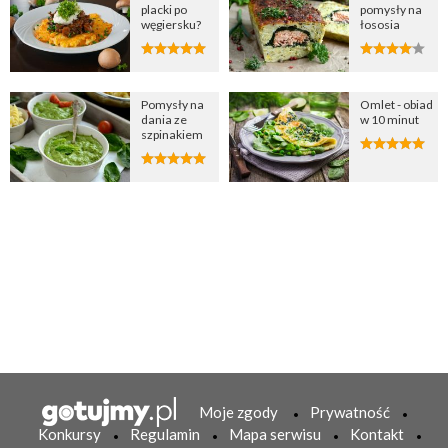
placki po
pomysły na
węgiersku?
łososia
Pomysły na
Omlet - obiad
dania ze
w 10 minut
szpinakiem
Moje zgody
Prywatność
Konkursy
Regulamin
Mapa serwisu
Kontakt