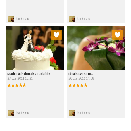
Zapisz
Zapisz
kołczu
kołczu
Dodaj do ulubionych
Dodaj do ulubionych
Wybierz listę:
Wybierz listę:
Mądrością domek zbudujcie
Idealna żona to...
27 cze 2011 15:21
20 cze 2011 14:58
5.00/5
5.00/5
Zapisz
Zapisz
kołczu
kołczu