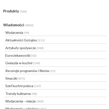
Produkty
(166)
Wiadomości
(4803)
Wydarzenia
(99)
Aktualności Gotujmy
(211)
Artykuły spożywcze
(949)
Eurociekawostki
(43)
Gwiazda w kuchni
(549)
Recenzje programów i filmów
(31)
Smaczki
(875)
Szef kuchni poleca
(147)
Trendy kulinarne
(98)
Wydarzenia - relacje
(409)
Wydarzenia - wkrótce
(452)