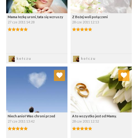
Mama łezkę uroni, tata się wzruszy
Z Bożej woli połączeni
27 cze 2011 14:28
28 cze 2011 12:13
5.00/5
5.00/5
Zapisz
Zapisz
kołczu
kołczu
Dodaj do ulubionych
Dodaj do ulubionych
Wybierz listę:
Wybierz listę:
Niech anioł Was chroni przed
A to wszystko jest od Mamy.
27 cze 2011 13:42
28 cze 2011 12:52
5.00/5
5.00/5