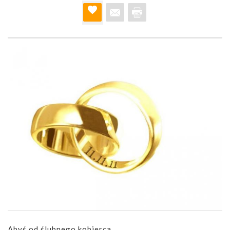
Abyś od ślubnego kobierca