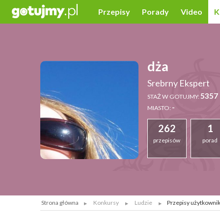
Przepisy
Porady
Video
K
dża
Srebrny Ekspert
5357 
STAŻ W GOTUJMY:
-
MIASTO:
262
1
przepisów
porad
Strona główna
Konkursy
Ludzie
Przepisy użytkownika