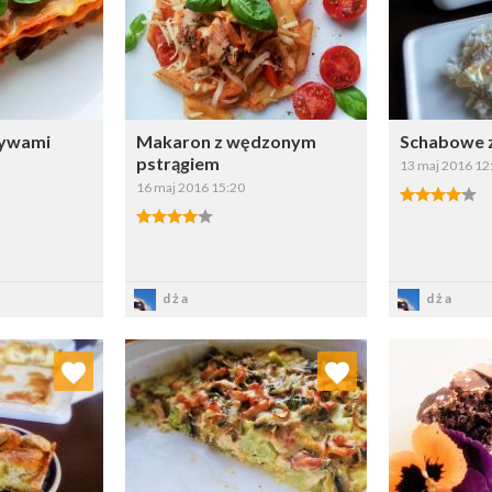
ybierz listę:
Wybierz listę:
zywami
Makaron z wędzonym
Schabowe z
pstrągiem
13 maj 2016 12
16 maj 2016 15:20
sz
Zapisz
Z
dża
dża
 ulubionych
Dodaj do ulubionych
Doda
ybierz listę:
Wybierz listę: