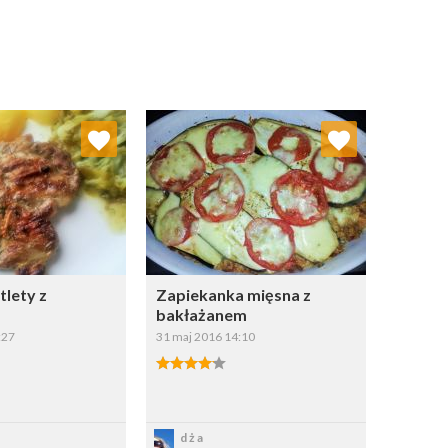
j do ulubionych
Dodaj do ulubionych
Wybierz listę:
Wybierz listę:
tlety z
Zapiekanka mięsna z
bakłażanem
:27
31 maj 2016 14:10
apisz
Zapisz
dża