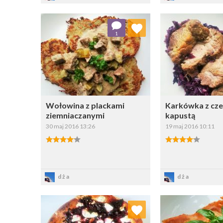
Dodaj do ulubionych
Dodaj do
1
Wybierz listę:
W
Wołowina z plackami
Karkówka z cz
ziemniaczanymi
kapustą
30 maj 2016 13:26
19 maj 2016 10:11
Zapisz
Zapi
dża
dża
Dodaj do ulubionych
Dodaj do