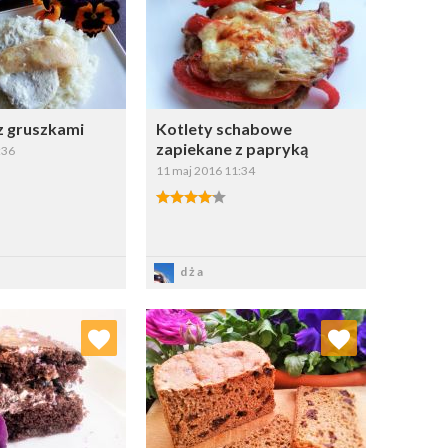
Wybierz listę:
Wybierz listę:
 gruszkami
Kotlety schabowe
zapiekane z papryką
:36
11 maj 2016 11:34
apisz
Zapisz
dża
j do ulubionych
Dodaj do ulubionych
Wybierz listę:
Wybierz listę: