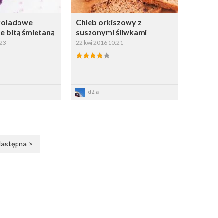
koladowe
Chleb orkiszowy z
e bitą śmietaną
suszonymi śliwkami
:23
22 kwi 2016 10:21
apisz
Zapisz
dża
astępna >