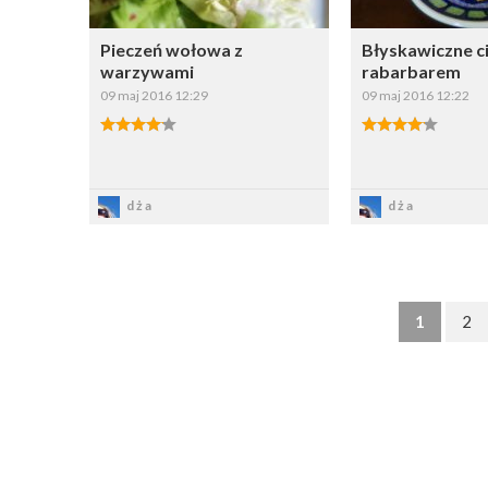
Pieczeń wołowa z
Błyskawiczne ci
warzywami
rabarbarem
09 maj 2016 12:29
09 maj 2016 12:22
Zapisz
Zapi
dża
dża
1
2