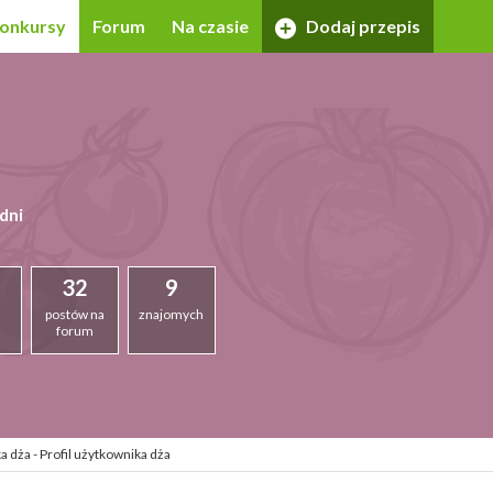
onkursy
Forum
Na czasie
Dodaj przepis
dni
32
9
postów na
znajomych
forum
 dża - Profil użytkownika dża