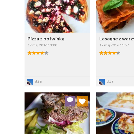
Wybierz listę:
W
Pizza z botwinką
Lasagne z war
17 maj 2016 13:00
17 maj 2016 11:57
Zapisz
Zapi
dża
dża
Dodaj do ulubionych
Dodaj do
1
Wybierz listę:
W