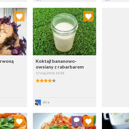
 ulubionych
Dodaj do ulubionych
ybierz listę:
Wybierz listę:
erwoną
Koktajl bananowo-
owsiany z rabarbarem
17 maj 2016 14:58
sz
Zapisz
dża
 ulubionych
Dodaj do ulubionych
Doda
5