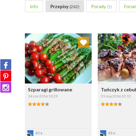
Info
Przepisy
Porady
Foru
(262)
(1)
Dodaj do ulubionych
Dodaj do
Wybierz listę:
W
Szparagi grillowane
Tuńczyk z cebul
14 cze 2016 10:29
31 maj 2016 23:13
Zapisz
Zapi
dża
dża