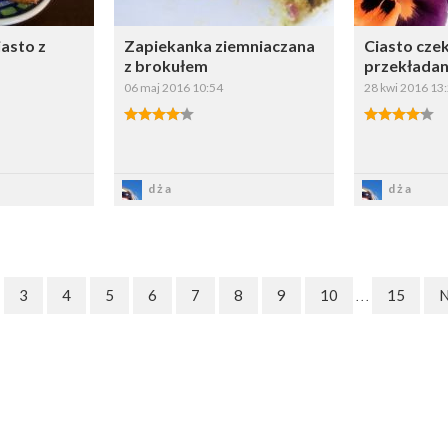
asto z
Zapiekanka ziemniaczana
Ciasto cze
z brokułem
przekładan
06 maj 2016 10:54
28 kwi 2016 13
sz
Zapisz
Z
dża
dża
3
4
5
6
7
8
9
10
15
N
. . .