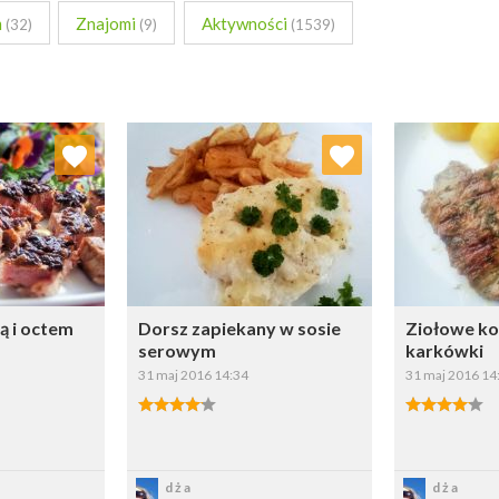
m
Znajomi
Aktywności
(32)
(9)
(1539)
 ulubionych
Dodaj do ulubionych
Doda
ybierz listę:
Wybierz listę:
ą i octem
Dorsz zapiekany w sosie
Ziołowe ko
serowym
karkówki
31 maj 2016 14:34
31 maj 2016 14
sz
Zapisz
Z
dża
dża