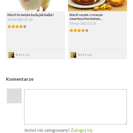
Niech te święta będą jak bajka!
Niech razem z nowym
zmartwychwstałym...
21 lut 2012 11:50
19 mar 2012 13:25
4.00/5
4.00/5
Zapisz
Zapisz
kołczu
kołczu
Komentarze
Jesteś nie zalogowany!
Zaloguj się