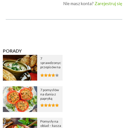
Nie masz konta?
Zarejestruj się
PORADY
7
sprawdzonych
przepisów na
zupę
cebulową
7 pomysłów
na dania z
papryką
Pomysły na
obiad – kasza