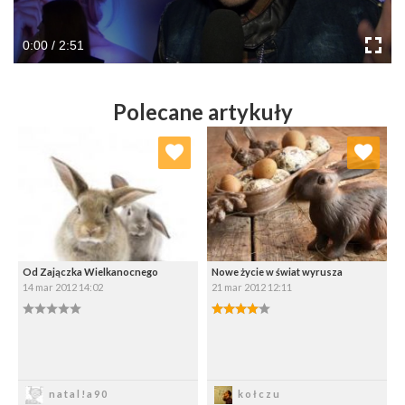
0:00 / 2:51
Polecane artykuły
Dodaj do ulubionych
Dodaj do ulubionych
Wybierz listę:
Wybierz listę:
Od Zajączka Wielkanocnego
Nowe życie w świat wyrusza
14 mar 2012 14:02
21 mar 2012 12:11
0.00/5
4.00/5
Zapisz
Zapisz
natal!a90
kołczu