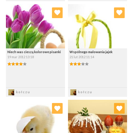
Dodaj do ulubionych
Dodaj do ulubionych
Wybierz listę:
Wybierz listę:
Niech was cieszą kolorowe pisanki
Wspólnego malowania jajek
19 mar 2012 13:18
21 lut 2012 11:14
4.00/5
3.00/5
Zapisz
Zapisz
kołczu
kołczu
Dodaj do ulubionych
Dodaj do ulubionych
Wybierz listę:
Wybierz listę: