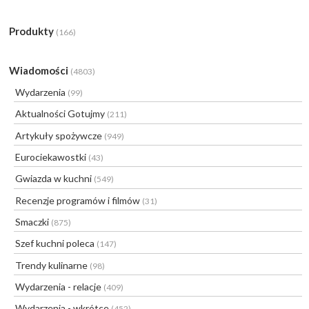
Produkty
(166)
Wiadomości
(4803)
Wydarzenia
(99)
Aktualności Gotujmy
(211)
Artykuły spożywcze
(949)
Eurociekawostki
(43)
Gwiazda w kuchni
(549)
Recenzje programów i filmów
(31)
Smaczki
(875)
Szef kuchni poleca
(147)
Trendy kulinarne
(98)
Wydarzenia - relacje
(409)
Wydarzenia - wkrótce
(452)