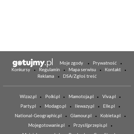
Moje zgody
Prywatność
Konkursy
Regulamin
Mapa serwisu
Kontakt
Reklama
DSA/Zgłoś treść
Wizaz.pl
Polki.pl
Mamotoja.pl
Viva.pl
Party.pl
Modago.pl
Ilewazy.pl
Elle.pl
National-Geographic.pl
Glamour.pl
Kobieta.pl
Mojegotowanie.pl
Przyslijprzepis.pl