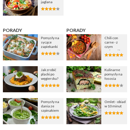
jaglana
PORADY
PORADY
Pomysły na
Chili con
sycące
carne - z
zapiekanki
czym
podawać?
Jak zrobić
Kulinarne
placki po
pomysły na
węgiersku?
łososia
Pomysły na
Omlet - obiad
dania ze
w 10 minut
szpinakiem