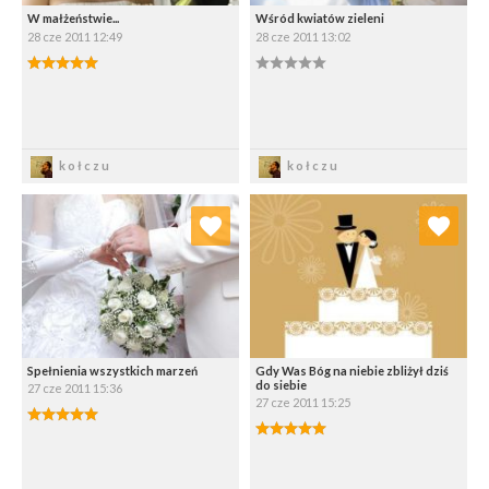
W małżeństwie...
Wśród kwiatów zieleni
28 cze 2011 12:49
28 cze 2011 13:02
5.00/5
0.00/5
Zapisz
Zapisz
kołczu
kołczu
Dodaj do ulubionych
Dodaj do ulubionych
Wybierz listę:
Wybierz listę:
Spełnienia wszystkich marzeń
Gdy Was Bóg na niebie zbliżył dziś
do siebie
27 cze 2011 15:36
27 cze 2011 15:25
5.00/5
5.00/5