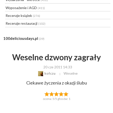
Wyposażenie i AGD
(411)
Recenzje książek
(276)
Recenzje restauracji
(102)
100deliciousdays.pl
(39)
Weselne dzwony zagrały
20 cze 2011 14:33
kołczu
Weselne
Ciekawe życzenia z okazji ślubu
ocena:
5
/5 głosów:
1