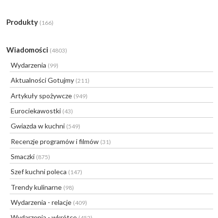
Produkty
(166)
Wiadomości
(4803)
Wydarzenia
(99)
Aktualności Gotujmy
(211)
Artykuły spożywcze
(949)
Eurociekawostki
(43)
Gwiazda w kuchni
(549)
Recenzje programów i filmów
(31)
Smaczki
(875)
Szef kuchni poleca
(147)
Trendy kulinarne
(98)
Wydarzenia - relacje
(409)
Wydarzenia - wkrótce
(452)