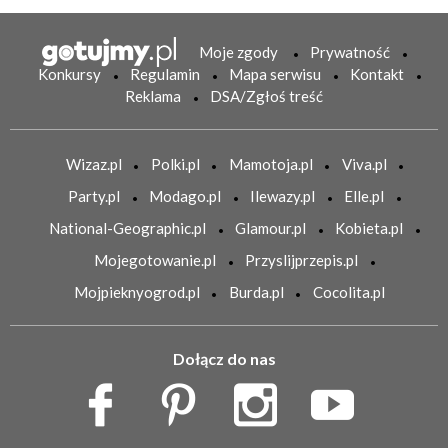
Moje zgody
Prywatność
Konkursy
Regulamin
Mapa serwisu
Kontakt
Reklama
DSA/Zgłoś treść
Wizaz.pl
Polki.pl
Mamotoja.pl
Viva.pl
Party.pl
Modago.pl
Ilewazy.pl
Elle.pl
National-Geographic.pl
Glamour.pl
Kobieta.pl
Mojegotowanie.pl
Przyslijprzepis.pl
Mojpieknyogrod.pl
Burda.pl
Cocolita.pl
Dołącz do nas