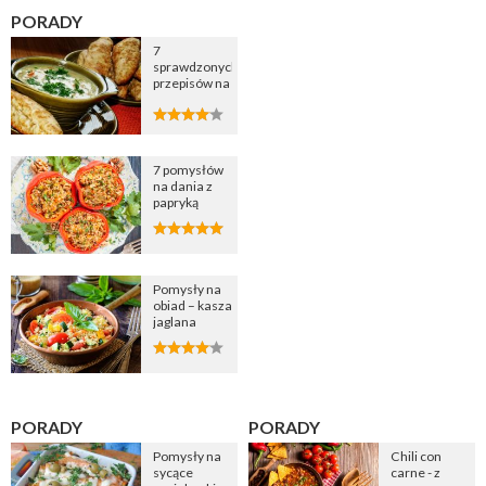
PORADY
7
sprawdzonych
przepisów na
zupę
cebulową
7 pomysłów
na dania z
papryką
Pomysły na
obiad – kasza
jaglana
PORADY
PORADY
Pomysły na
Chili con
sycące
carne - z