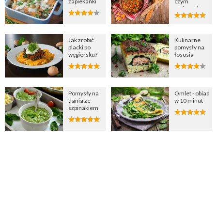
zapiekanki
czym
podawać?
Jak zrobić
Kulinarne
placki po
pomysły na
węgiersku?
łososia
Pomysły na
Omlet - obiad
dania ze
w 10 minut
szpinakiem