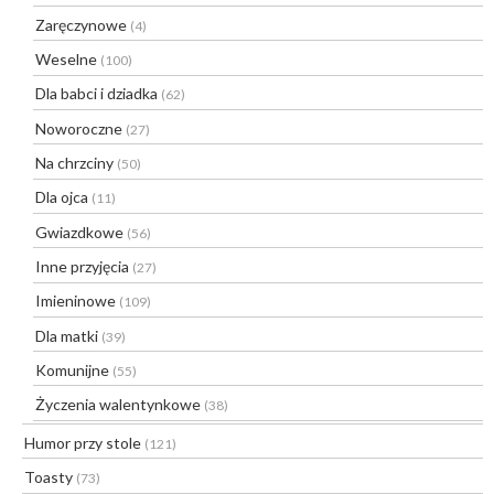
Zaręczynowe
(4)
Weselne
(100)
Dla babci i dziadka
(62)
Noworoczne
(27)
Na chrzciny
(50)
Dla ojca
(11)
Gwiazdkowe
(56)
Inne przyjęcia
(27)
Imieninowe
(109)
Dla matki
(39)
Komunijne
(55)
Życzenia walentynkowe
(38)
Humor przy stole
(121)
Toasty
(73)