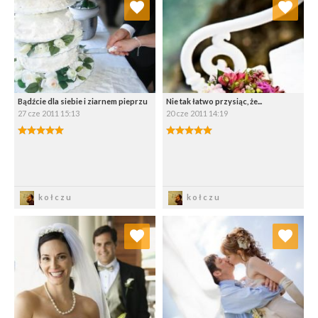
Wybierz listę:
Wybierz listę:
Bądźcie dla siebie i ziarnem pieprzu
Nie tak łatwo przysiąc, że...
27 cze 2011 15:13
20 cze 2011 14:19
5.00/5
5.00/5
Zapisz
Zapisz
kołczu
kołczu
Dodaj do ulubionych
Dodaj do ulubionych
Wybierz listę:
Wybierz listę: