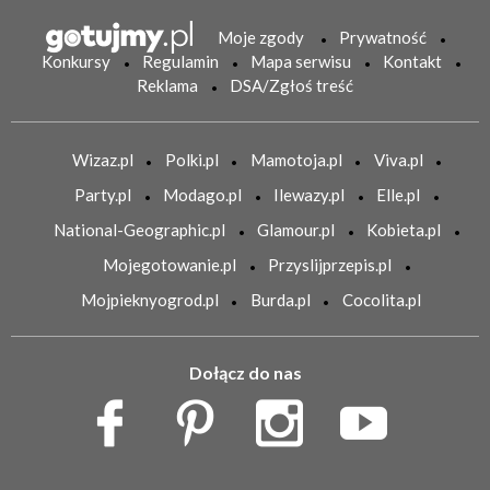
Moje zgody
Prywatność
Konkursy
Regulamin
Mapa serwisu
Kontakt
Reklama
DSA/Zgłoś treść
Wizaz.pl
Polki.pl
Mamotoja.pl
Viva.pl
Party.pl
Modago.pl
Ilewazy.pl
Elle.pl
National-Geographic.pl
Glamour.pl
Kobieta.pl
Mojegotowanie.pl
Przyslijprzepis.pl
Mojpieknyogrod.pl
Burda.pl
Cocolita.pl
Dołącz do nas