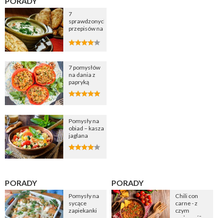
PORADY
7
sprawdzonych
przepisów na
zupę
cebulową
7 pomysłów
na dania z
papryką
Pomysły na
obiad – kasza
jaglana
PORADY
PORADY
Pomysły na
Chili con
sycące
carne - z
zapiekanki
czym
podawać?