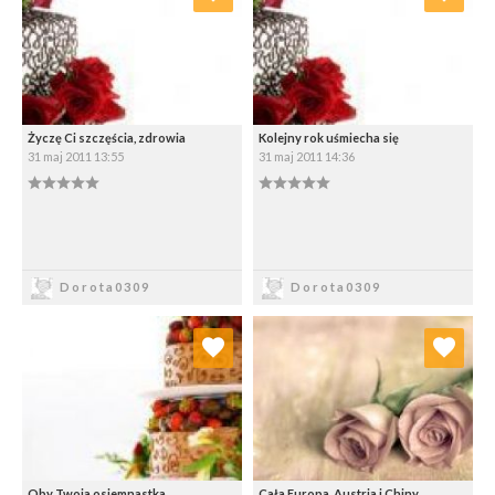
Wybierz listę:
Wybierz listę:
Życzę Ci szczęścia, zdrowia
Kolejny rok uśmiecha się
31 maj 2011 13:55
31 maj 2011 14:36
0.00/5
0.00/5
Zapisz
Zapisz
Dorota0309
Dorota0309
Dodaj do ulubionych
Dodaj do ulubionych
Wybierz listę:
Wybierz listę:
Oby Twoja osiemnastka
Cała Europa, Austria i Chiny