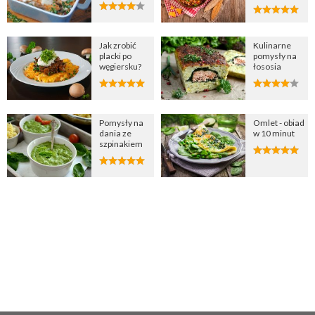
Jak zrobić
Kulinarne
placki po
pomysły na
węgiersku?
łososia
Pomysły na
Omlet - obiad
dania ze
w 10 minut
szpinakiem