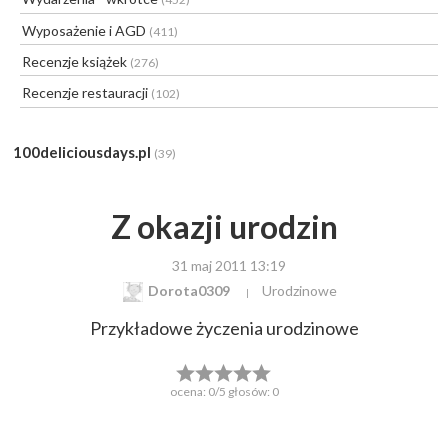
Wyposażenie i AGD
(411)
Recenzje książek
(276)
Recenzje restauracji
(102)
100deliciousdays.pl
(39)
Z okazji urodzin
31 maj 2011 13:19
Dorota0309
Urodzinowe
Przykładowe życzenia urodzinowe
ocena:
0
/5 głosów:
0