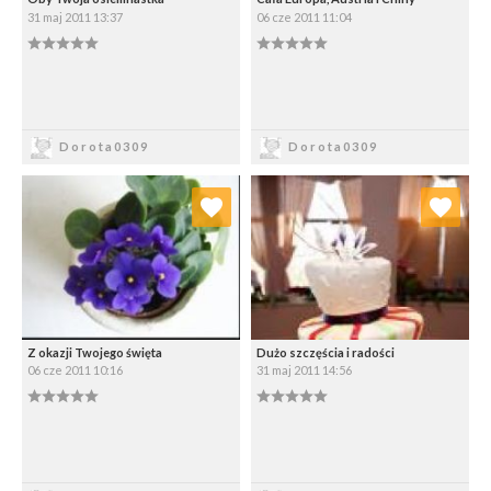
31 maj 2011 13:37
06 cze 2011 11:04
0.00/5
0.00/5
Zapisz
Zapisz
Dorota0309
Dorota0309
Dodaj do ulubionych
Dodaj do ulubionych
Wybierz listę:
Wybierz listę:
Z okazji Twojego święta
Dużo szczęścia i radości
06 cze 2011 10:16
31 maj 2011 14:56
0.00/5
0.00/5
Zapisz
Zapisz