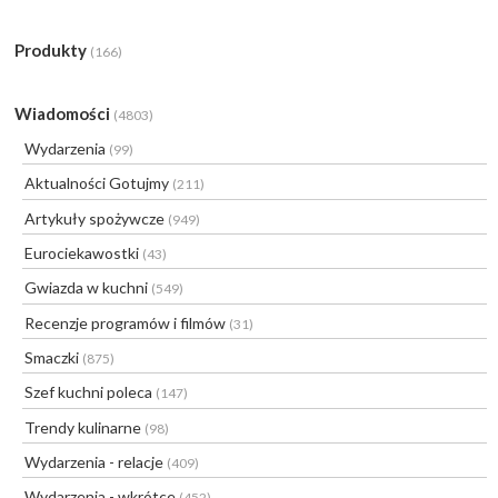
Produkty
(166)
Wiadomości
(4803)
Wydarzenia
(99)
Aktualności Gotujmy
(211)
Artykuły spożywcze
(949)
Eurociekawostki
(43)
Gwiazda w kuchni
(549)
Recenzje programów i filmów
(31)
Smaczki
(875)
Szef kuchni poleca
(147)
Trendy kulinarne
(98)
Wydarzenia - relacje
(409)
Wydarzenia - wkrótce
(452)