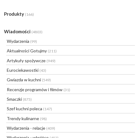
Produkty
(166)
Wiadomości
(4803)
Wydarzenia
(99)
Aktualności Gotujmy
(211)
Artykuły spożywcze
(949)
Eurociekawostki
(43)
Gwiazda w kuchni
(549)
Recenzje programów i filmów
(31)
Smaczki
(875)
Szef kuchni poleca
(147)
Trendy kulinarne
(98)
Wydarzenia - relacje
(409)
Wydarzenia - wkrótce
(452)