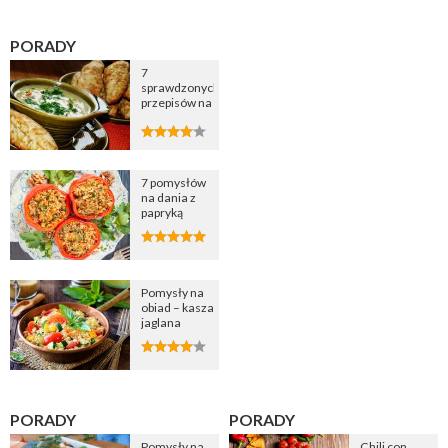
PORADY
7
sprawdzonych
przepisów na
zupę
cebulową
7 pomysłów
na dania z
papryką
Pomysły na
obiad – kasza
jaglana
PORADY
PORADY
Pomysły na
Chili con