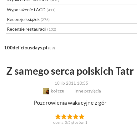
Wyposażenie i AGD
(411)
Recenzje książek
(276)
Recenzje restauracji
(102)
100deliciousdays.pl
(39)
Z samego serca polskich Tatr
18 lip 2011 10:55
kołczu
Inne przyjęcia
Pozdrowienia wakacyjne z gór
ocena:
5
/5 głosów:
1