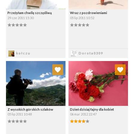
Przeżyłam chwilę szczęśliwą
Wraz z pozdrowieniami
29 cze 2011 15:30
05 lip 2011 10:52
0.00/5
0.00/5
Zapisz
Zapisz
kołczu
Dorota0309
Dodaj do ulubionych
Dodaj do ulubionych
Wybierz listę:
Wybierz listę:
Z wysokich górskich szlaków
Dzień dzisiaj fajny dla kobiet
05 lip 2011 10:48
06 mar 2012 22:47
0.00/5
4.00/5