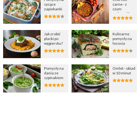
sycące
carne - z
zapiekanki
czym
podawać?
Jak zrobić
Kulinarne
placki po
pomysły na
węgiersku?
łososia
Pomysły na
Omlet - obiad
dania ze
w 10 minut
szpinakiem