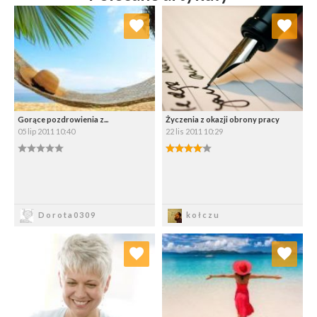
Dodaj do ulubionych
Dodaj do ulubionych
Wybierz listę:
Wybierz listę:
Gorące pozdrowienia z...
Życzenia z okazji obrony pracy
05 lip 2011 10:40
22 lis 2011 10:29
0.00/5
4.00/5
Zapisz
Zapisz
Dorota0309
kołczu
Dodaj do ulubionych
Dodaj do ulubionych
Wybierz listę:
Wybierz listę: