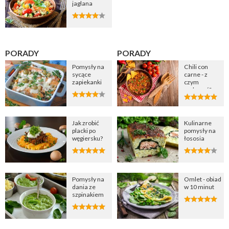
jaglana
PORADY
PORADY
Pomysły na
Chili con
sycące
carne - z
zapiekanki
czym
podawać?
Jak zrobić
Kulinarne
placki po
pomysły na
węgiersku?
łososia
Pomysły na
Omlet - obiad
dania ze
w 10 minut
szpinakiem