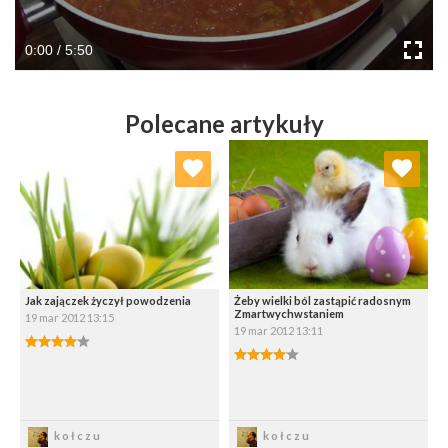
0:00 / 5:50
Polecane artykuły
Dodaj do ulubionych
Dodaj do ulubionych
Wybierz listę:
Wybierz listę:
Jak zajączek życzył powodzenia
Żeby wielki ból zastąpić radosnym
Zmartwychwstaniem
19 mar 2012 13:15
19 mar 2012 13:11
4.00/5
4.00/5
Zapisz
Zapisz
kołczu
kołczu