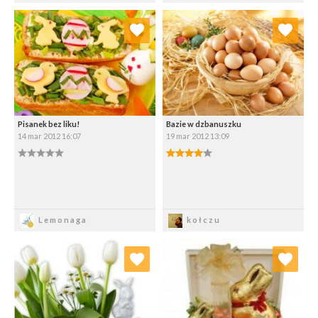
Dodaj do ulubionych
Dodaj do ulubionych
Wybierz listę:
Wybierz listę:
Pisanek bez liku!
Bazie w dzbanuszku
14 mar 2012 16:07
19 mar 2012 13:09
0.00/5
4.00/5
Zapisz
Zapisz
Lemonaga
kołczu
Dodaj do ulubionych
Dodaj do ulubionych
Wybierz listę:
Wybierz listę: