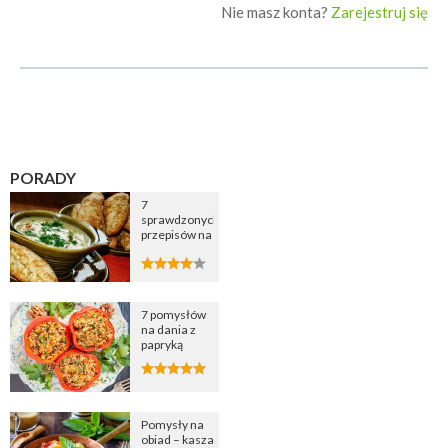
Nie masz konta?
Zarejestruj się
PORADY
7
sprawdzonych
przepisów na
zupę
cebulową
7 pomysłów
na dania z
papryką
Pomysły na
obiad – kasza