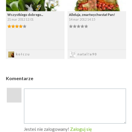
Wszystkiego dobrego...
Alleluja, zmartwychwstał Pan!
21 mar 2012 12:01
14 mar 2012 14:15
4.00/5
0.00/5
Zapisz
Zapisz
kołczu
natal!a90
Komentarze
Jesteś nie zalogowany!
Zaloguj się