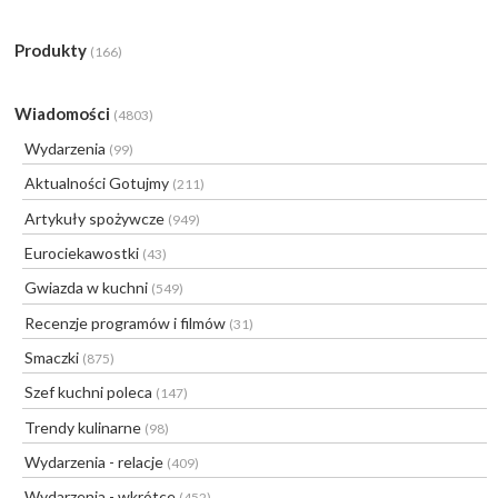
Produkty
(166)
Wiadomości
(4803)
Wydarzenia
(99)
Aktualności Gotujmy
(211)
Artykuły spożywcze
(949)
Eurociekawostki
(43)
Gwiazda w kuchni
(549)
Recenzje programów i filmów
(31)
Smaczki
(875)
Szef kuchni poleca
(147)
Trendy kulinarne
(98)
Wydarzenia - relacje
(409)
Wydarzenia - wkrótce
(452)