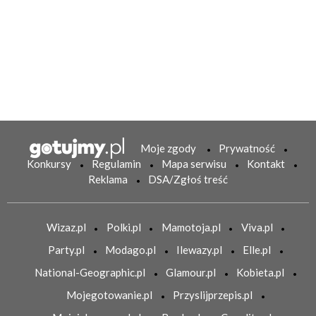
Moje zgody
Prywatność
Konkursy
Regulamin
Mapa serwisu
Kontakt
Reklama
DSA/Zgłoś treść
Wizaz.pl
Polki.pl
Mamotoja.pl
Viva.pl
Party.pl
Modago.pl
Ilewazy.pl
Elle.pl
National-Geographic.pl
Glamour.pl
Kobieta.pl
Mojegotowanie.pl
Przyslijprzepis.pl