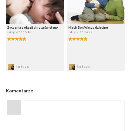
Życzenia z okazji chrztu świętego
Niech Bóg Waszą dziecinę
04 lip 2011 15:16
04 lip 2011 14:27
5.00/5
5.00/5
Zapisz
Zapisz
kołczu
kołczu
Komentarze