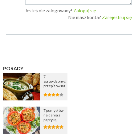
Jesteś nie zalogowany!
Zaloguj się
Nie masz konta?
Zarejestruj się
PORADY
7
sprawdzonych
przepisów na
zupę
cebulową
7 pomysłów
na dania z
papryką