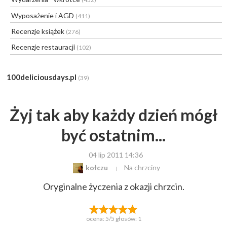
Wyposażenie i AGD
(411)
Recenzje książek
(276)
Recenzje restauracji
(102)
100deliciousdays.pl
(39)
Żyj tak aby każdy dzień mógł
być ostatnim...
04 lip 2011 14:36
kołczu
Na chrzciny
Oryginalne życzenia z okazji chrzcin.
ocena:
5
/5 głosów:
1