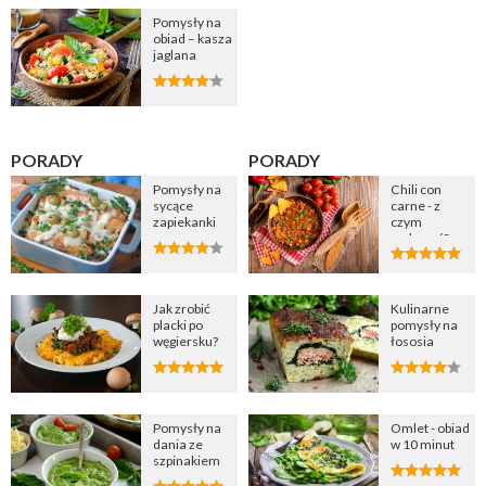
Pomysły na
obiad – kasza
jaglana
PORADY
PORADY
Pomysły na
Chili con
sycące
carne - z
zapiekanki
czym
podawać?
Jak zrobić
Kulinarne
placki po
pomysły na
węgiersku?
łososia
Pomysły na
Omlet - obiad
dania ze
w 10 minut
szpinakiem