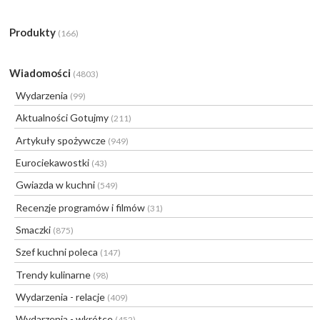
Produkty
(166)
Wiadomości
(4803)
Wydarzenia
(99)
Aktualności Gotujmy
(211)
Artykuły spożywcze
(949)
Eurociekawostki
(43)
Gwiazda w kuchni
(549)
Recenzje programów i filmów
(31)
Smaczki
(875)
Szef kuchni poleca
(147)
Trendy kulinarne
(98)
Wydarzenia - relacje
(409)
Wydarzenia - wkrótce
(452)