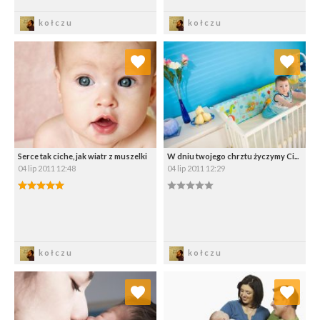
Zapisz
Zapisz
kołczu
kołczu
Dodaj do ulubionych
Dodaj do ulubionych
Wybierz listę:
Wybierz listę:
Serce tak ciche, jak wiatr z muszelki
W dniu twojego chrztu życzymy Ci...
04 lip 2011 12:48
04 lip 2011 12:29
5.00/5
0.00/5
Zapisz
Zapisz
kołczu
kołczu
Dodaj do ulubionych
Dodaj do ulubionych
Wybierz listę:
Wybierz listę: