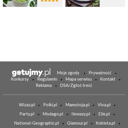
Moje zgody
Prywatność
Konkursy
Regulamin
Mapa serwisu
Kontakt
Reklama
DSA/Zgłoś treść
Wizaz.pl
Polki.pl
Mamotoja.pl
Viva.pl
Party.pl
Modago.pl
Ilewazy.pl
Elle.pl
National-Geographic.pl
Glamour.pl
Kobieta.pl