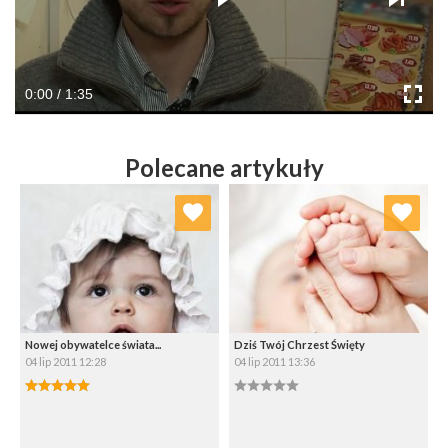
0:00 / 1:35
Polecane artykuły
Dodaj do ulubionych
Dodaj do ulubionych
Wybierz listę:
Wybierz listę:
Nowej obywatelce świata...
Dziś Twój Chrzest Święty
04 lip 2011 12:28
04 lip 2011 13:36
5.00/5
0.00/5