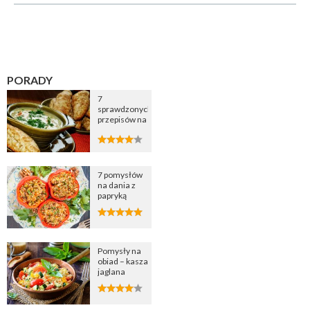
PORADY
7
sprawdzonych
przepisów na
zupę
cebulową
7 pomysłów
na dania z
papryką
Pomysły na
obiad – kasza
jaglana