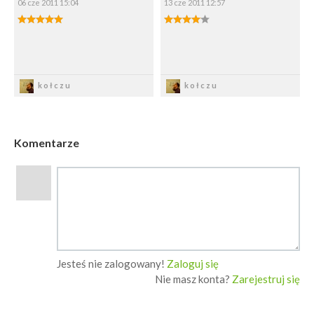
06 cze 2011 15:04
13 cze 2011 12:57
5.00/5
4.00/5
Zapisz
Zapisz
kołczu
kołczu
Komentarze
Jesteś nie zalogowany!
Zaloguj się
Nie masz konta?
Zarejestruj się