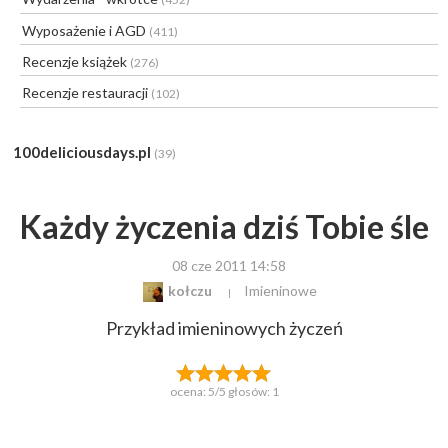
Wyposażenie i AGD
(411)
Recenzje książek
(276)
Recenzje restauracji
(102)
100deliciousdays.pl
(39)
Każdy życzenia dziś Tobie śle
08 cze 2011 14:58
kołczu
Imieninowe
Przykład imieninowych życzeń
ocena:
5
/5 głosów:
1