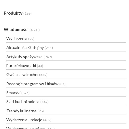
Produkty
(166)
Wiadomości
(4803)
Wydarzenia
(99)
Aktualności Gotujmy
(211)
Artykuły spożywcze
(949)
Eurociekawostki
(43)
Gwiazda w kuchni
(549)
Recenzje programów i filmów
(31)
Smaczki
(875)
Szef kuchni poleca
(147)
Trendy kulinarne
(98)
Wydarzenia - relacje
(409)
Wydarzenia - wkrótce
(452)