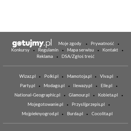
Moje zgody
Prywatność
Konkursy
Regulamin
Mapa serwisu
Kontakt
Reklama
DSA/Zgłoś treść
Wizaz.pl
Polki.pl
Mamotoja.pl
Viva.pl
Party.pl
Modago.pl
Ilewazy.pl
Elle.pl
National-Geographic.pl
Glamour.pl
Kobieta.pl
Mojegotowanie.pl
Przyslijprzepis.pl
Mojpieknyogrod.pl
Burda.pl
Cocolita.pl