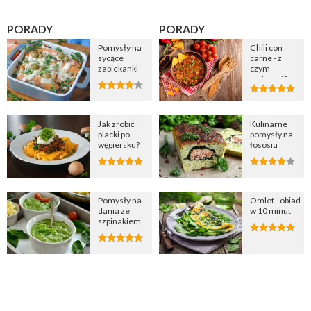
PORADY
PORADY
Pomysły na
Chili con
sycące
carne - z
zapiekanki
czym
podawać?
Jak zrobić
Kulinarne
placki po
pomysły na
węgiersku?
łososia
Pomysły na
Omlet - obiad
dania ze
w 10 minut
szpinakiem