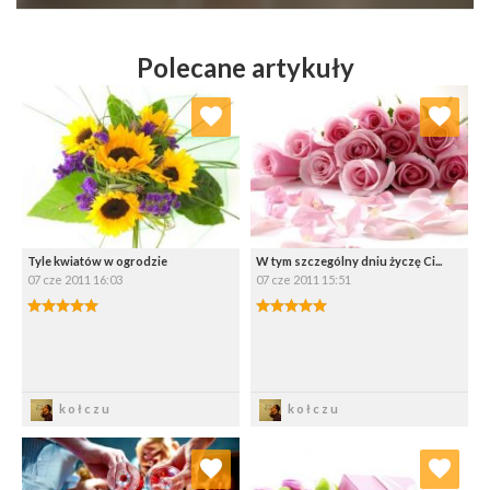
Polecane artykuły
Dodaj do ulubionych
Dodaj do ulubionych
Wybierz listę:
Wybierz listę:
Tyle kwiatów w ogrodzie
W tym szczególny dniu życzę Ci...
07 cze 2011 16:03
07 cze 2011 15:51
5.00/5
5.00/5
Zapisz
Zapisz
kołczu
kołczu
Dodaj do ulubionych
Dodaj do ulubionych