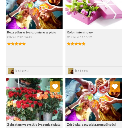
Wybierz listę:
Wybierz listę:
Rozsądku w życiu, umiaru w piciu
Kolor imieninowy
08 cze 2011 14:42
06 cze 2011 15:52
5.00/5
5.00/5
Zapisz
Zapisz
kołczu
kołczu
Dodaj do ulubionych
Dodaj do ulubionych
Wybierz listę:
Wybierz listę:
Zebrałam wszystkie życzenia świata
Zdrówka, szczęścia, pomyślności