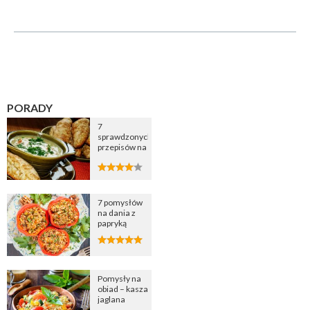
PORADY
7
sprawdzonych
przepisów na
zupę
cebulową
7 pomysłów
na dania z
papryką
Pomysły na
obiad – kasza
jaglana