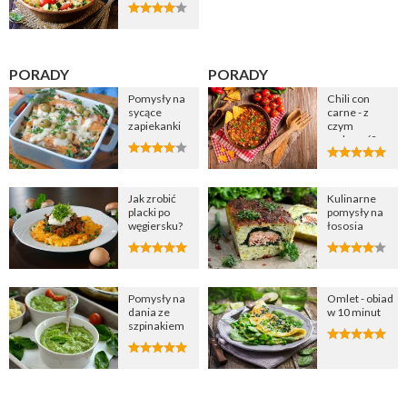
PORADY
PORADY
Pomysły na
Chili con
sycące
carne - z
zapiekanki
czym
podawać?
Jak zrobić
Kulinarne
placki po
pomysły na
węgiersku?
łososia
Pomysły na
Omlet - obiad
dania ze
w 10 minut
szpinakiem