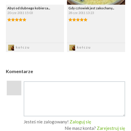
Abyś od ślubnego kobierca...
Gdy człowiek jest zakochany...
20 cze 2011 15:03
28 cze 2011 13:23
5.00/5
5.00/5
Zapisz
Zapisz
kołczu
kołczu
Komentarze
Jesteś nie zalogowany!
Zaloguj się
Nie masz konta?
Zarejestruj się