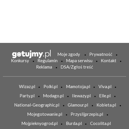
Moje zgody
Prywatność
Konkursy
Regulamin
Mapa serwisu
Kontakt
Reklama
DSA/Zgłoś treść
Wizaz.pl
Polki.pl
Mamotoja.pl
Viva.pl
Party.pl
Modago.pl
Ilewazy.pl
Elle.pl
National-Geographic.pl
Glamour.pl
Kobieta.pl
Mojegotowanie.pl
Przyslijprzepis.pl
Mojpieknyogrod.pl
Burda.pl
Cocolita.pl