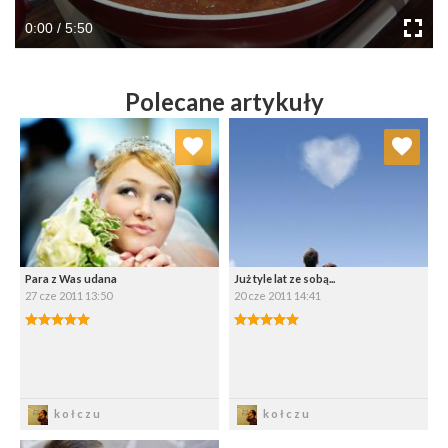
0:00 / 5:50
Polecane artykuły
Dodaj do ulubionych
Dodaj do ulubionych
Wybierz listę:
Wybierz listę:
Para z Was udana
Już tyle lat ze sobą...
27 cze 2011 13:50
20 cze 2011 14:41
5.00/5
5.00/5
Zapisz
Zapisz
kołczu
kołczu