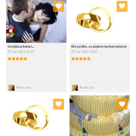
Dodaj do ulubionych
Dodaj do ulubionych
Wybierz listę:
Wybierz listę:
Gołębica biała i...
Wszystko, co piękne na tym świecie
27 cze 2011 14:25
27 cze 2011 13:47
5.00/5
5.00/5
Zapisz
Zapisz
kołczu
kołczu
Dodaj do ulubionych
Dodaj do ulubionych
Wybierz listę:
Wybierz listę: