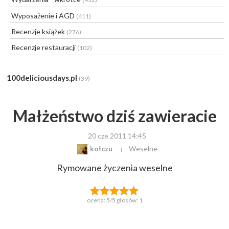
Wyposażenie i AGD
(411)
Recenzje książek
(276)
Recenzje restauracji
(102)
100deliciousdays.pl
(39)
Małżeństwo dziś zawieracie
20 cze 2011 14:45
kołczu
Weselne
Rymowane życzenia weselne
ocena:
5
/5 głosów:
1