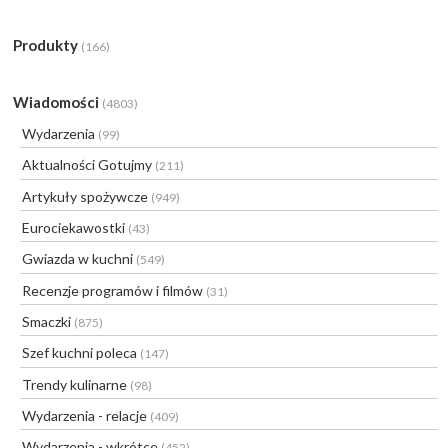
Produkty
(166)
Wiadomości
(4803)
Wydarzenia
(99)
Aktualności Gotujmy
(211)
Artykuły spożywcze
(949)
Eurociekawostki
(43)
Gwiazda w kuchni
(549)
Recenzje programów i filmów
(31)
Smaczki
(875)
Szef kuchni poleca
(147)
Trendy kulinarne
(98)
Wydarzenia - relacje
(409)
Wydarzenia - wkrótce
(452)