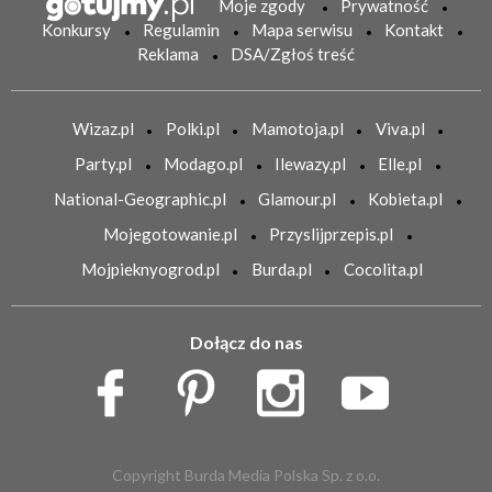
Moje zgody
Prywatność
Konkursy
Regulamin
Mapa serwisu
Kontakt
Reklama
DSA/Zgłoś treść
Wizaz.pl
Polki.pl
Mamotoja.pl
Viva.pl
Party.pl
Modago.pl
Ilewazy.pl
Elle.pl
National-Geographic.pl
Glamour.pl
Kobieta.pl
Mojegotowanie.pl
Przyslijprzepis.pl
Mojpieknyogrod.pl
Burda.pl
Cocolita.pl
Dołącz do nas
Copyright Burda Media Polska Sp. z o.o.