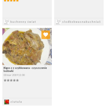
Zapisz
Zapisz
kuchenny świat
slodkokwasnakuchnia1
Dodaj do ulubionych
Wybierz listę:
Bigos z z szybkowara - czyszczenie
lodówki
03 mar 2019 11:00
Zapisz
ziutula