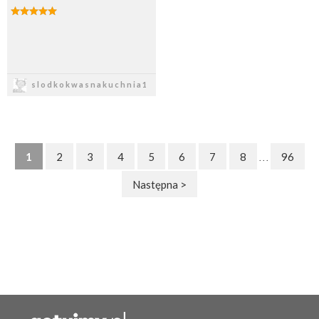
Zapisz
slodkokwasnakuchnia1
1
2
3
4
5
6
7
8
96
. . .
Następna >