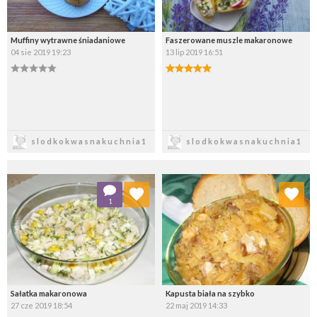
Muffiny wytrawne śniadaniowe
Faszerowane muszle makaronowe
04 sie 2019 19:23
13 lip 2019 16:51
Zapisz
Zapisz
slodkokwasnakuchnia1
slodkokwasnakuchnia1
Dodaj do ulubionych
Dodaj do ulubionych
1
Wybierz listę:
Wybierz listę:
Sałatka makaronowa
Kapusta biała na szybko
27 cze 2019 18:54
22 maj 2019 14:33