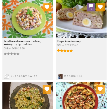
Dodaj do ulubionych
Dodaj do ulubionych
1
Wybierz listę:
Wybierz listę:
Sałatka makaronowa z salami,
Klops śniadaniowy
kukurydzą i groszkiem
07 kwi 2019 20:40
09 kwi 2019 18:28
Zapisz
Zapisz
kuchenny świat
monikaT83
Dodaj do ulubionych
Dodaj do ulubionych
Wybierz listę:
Wybierz listę: