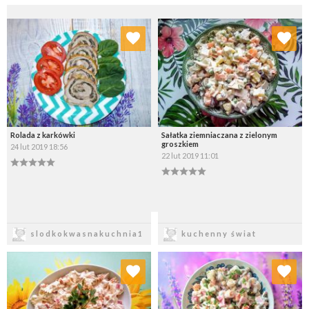
Dodaj do ulubionych
Dodaj do ulubionych
Wybierz listę:
Wybierz listę:
Rolada z karkówki
Sałatka ziemniaczana z zielonym
groszkiem
24 lut 2019 18:56
22 lut 2019 11:01
Zapisz
Zapisz
slodkokwasnakuchnia1
kuchenny świat
Dodaj do ulubionych
Dodaj do ulubionych
Wybierz listę:
Wybierz listę: