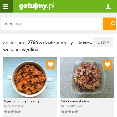
Znaleziono:
2766
w dziale przepisy
Daty ▾
Sortuj wg:
Szukano:
wędlina
Dodaj do ulubionych
Dodaj do ulubionych
Wybierz listę:
Wybierz listę:
Bigos z suszoną żurawiną
Sałatka meksykańska
09 lis 2019 20:20
01 lis 2019 19:30