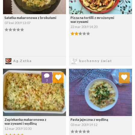
Sałatka makaronowa z brokułami
Pizza na tortilli z mrożonymi
warzywami
07 kwi 2019 13:07
22 mar 2019 14:20
Zapisz
Zapisz
Ag.Zetka
kuchenny świat
Dodaj do ulubionych
Dodaj do ulubionych
2
Wybierz listę:
Wybierz listę:
Zapiekanka makaronowa z
Pasta jajeczna z wędliną
warzywami i wędliną
03 mar 2019 19:12
12 mar 2019 10:30