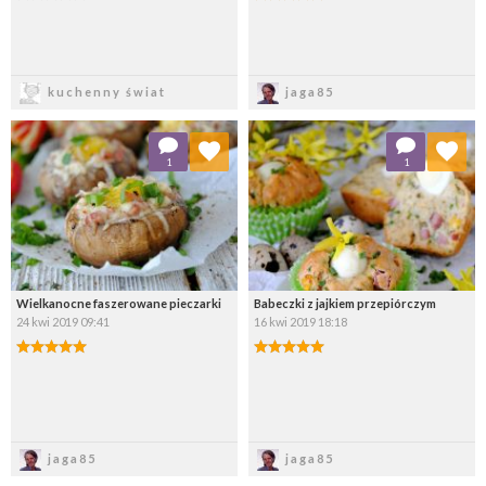
Zapisz
Zapisz
kuchenny świat
jaga85
Dodaj do ulubionych
Dodaj do ulubionych
1
1
Wybierz listę:
Wybierz listę:
Wielkanocne faszerowane pieczarki
Babeczki z jajkiem przepiórczym
24 kwi 2019 09:41
16 kwi 2019 18:18
Zapisz
Zapisz
jaga85
jaga85