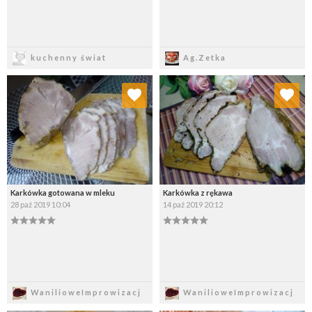
Zapisz
Zapisz
kuchenny świat
Ag.Zetka
Dodaj do ulubionych
Dodaj do ulubionych
Wybierz listę:
Wybierz listę:
Karkówka gotowana w mleku
Karkówka z rękawa
28 paź 2019 10:04
14 paź 2019 20:12
Zapisz
Zapisz
WanilioweImprowizacj
WanilioweImprowizacj