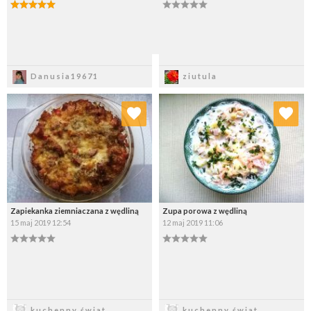
Zapisz
Zapisz
Danusia19671
ziutula
Dodaj do ulubionych
Dodaj do ulubionych
Wybierz listę:
Wybierz listę:
Zapiekanka ziemniaczana z wędliną
Zupa porowa z wędliną
15 maj 2019 12:54
12 maj 2019 11:06
Zapisz
Zapisz
kuchenny świat
kuchenny świat