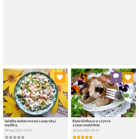
Dodaj do ulubionych
Dodaj do ulubionych
1
Wybierz listę:
Wybierz listę:
Sałatka makaronowa z papryką i
Biała kiełbasa w szynce
wędliną
szwarcwaldzkiej
04 maj 2019 13:59
24 kwi 2019 09:53