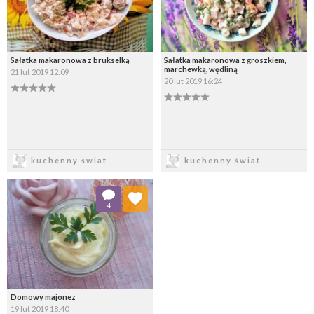
Sałatka makaronowa z brukselką
Sałatka makaronowa z groszkiem,
marchewką, wędliną
21 lut 2019 12:09
20 lut 2019 16:24
Zapisz
Zapisz
kuchenny świat
kuchenny świat
Dodaj do ulubionych
4
Wybierz listę:
Domowy majonez
19 lut 2019 18:40