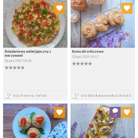
Dodaj do ulubionych
Dodaj do ulubionych
Wybierz listę:
Wybierz listę:
Śniadaniowy omlet jajeczny z
Bułeczki orkiszowe
warzywami
03 paź 2019 14:17
06 paź 2019 18:00
Zapisz
Zapisz
kuchenny świat
slodkokwasnakuchnia1
Dodaj do ulubionych
Dodaj do ulubionych
2
Wybierz listę:
Wybierz listę: