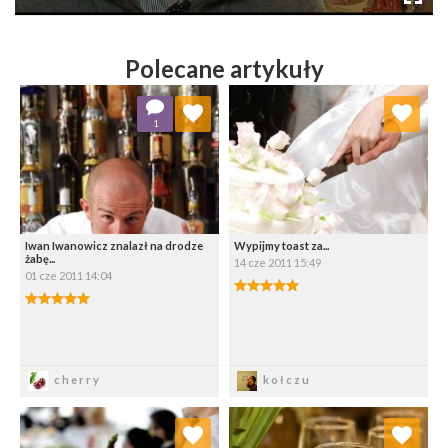
Polecane artykuły
Dodaj do ulubionych
Dodaj do ulubionych
1
Wybierz listę:
Wybierz listę:
Iwan Iwanowicz znalazł na drodze
Wypijmy toast za...
żabę...
14 cze 2011 15:49
01 cze 2011 14:04
5.00/5
5.00/5
Zapisz
Zapisz
cherry
kołczu
Dodaj do ulubionych
Dodaj do ulubionych