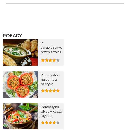
PORADY
7
sprawdzonych
przepisów na
zupę
cebulową
7 pomysłów
na dania z
papryką
Pomysły na
obiad – kasza
jaglana