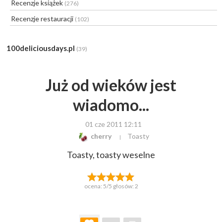
Recenzje książek
(276)
Recenzje restauracji
(102)
100deliciousdays.pl
(39)
Już od wieków jest
wiadomo...
01 cze 2011 12:11
cherry
Toasty
Toasty, toasty weselne
ocena:
5
/5 głosów:
2