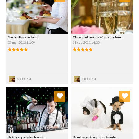
Wybierz listę:
Wybierz listę:
Nie bądźmy osłami!
Chcę podziękować gospodyni...
09 maj 2012 11:09
13 cze 2011 14:25
5.00/5
5.00/5
Zapisz
Zapisz
kołczu
kołczu
Dodaj do ulubionych
Dodaj do ulubionych
Wybierz listę:
Wybierz listę:
Każdy wypity kieliszek...
Drodzy goście pijcie śmiało...