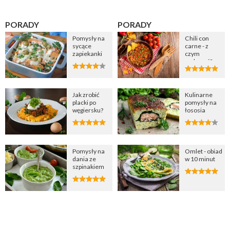
PORADY
PORADY
Pomysły na
Chili con
sycące
carne - z
zapiekanki
czym
podawać?
Jak zrobić
Kulinarne
placki po
pomysły na
węgiersku?
łososia
Pomysły na
Omlet - obiad
dania ze
w 10 minut
szpinakiem