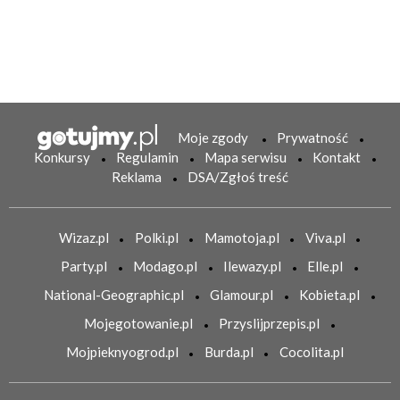
Moje zgody
Prywatność
Konkursy
Regulamin
Mapa serwisu
Kontakt
Reklama
DSA/Zgłoś treść
Wizaz.pl
Polki.pl
Mamotoja.pl
Viva.pl
Party.pl
Modago.pl
Ilewazy.pl
Elle.pl
National-Geographic.pl
Glamour.pl
Kobieta.pl
Mojegotowanie.pl
Przyslijprzepis.pl
Mojpieknyogrod.pl
Burda.pl
Cocolita.pl