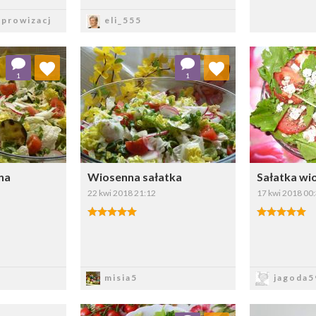
sz
Zapisz
prowizacj
eli_555
 ulubionych
Dodaj do ulubionych
Doda
1
1
ybierz listę:
Wybierz listę:
na
Wiosenna sałatka
Sałatka wi
22 kwi 2018 21:12
17 kwi 2018 00
sz
Zapisz
Z
misia5
jagoda5