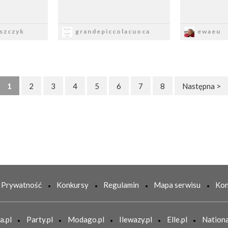
sz
Zapisz
Z
szczyk
grandepiccolacuoca
ewaeu
1
2
3
4
5
6
7
8
Następna >
Prywatność
Konkursy
Regulamin
Mapa serwisu
Kon
a.pl
Party.pl
Modago.pl
Ilewazy.pl
Elle.pl
Nationa