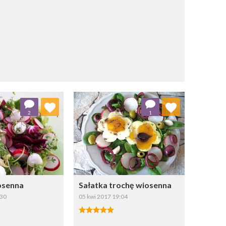
j do ulubionych
Dodaj do ulubionych
2
1
Wybierz listę:
Wybierz listę:
osenna
Sałatka trochę wiosenna
:30
05 kwi 2017 19:04