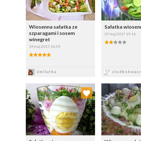
Wiosenna sałatka ze
Sałatka wiosen
szparagami i sosem
07 maj 2017 19:16
winegret
19 maj 2017 16:59
Zapisz
Zapi
2milutka
slodkokwasn
Dodaj do ulubionych
Dodaj do
Wybierz listę:
W