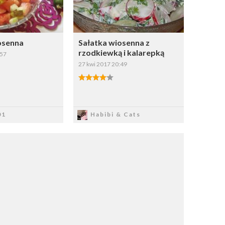
osenna
Sałatka wiosenna z
rzodkiewką i kalarepką
:57
27 kwi 2017 20:49
apisz
Zapisz
01
Habibi & Cats