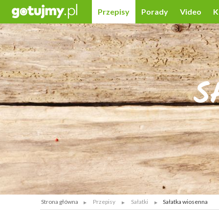
Przepisy
Porady
Video
K
S
Strona główna
Przepisy
Sałatki
Sałatka wiosenna