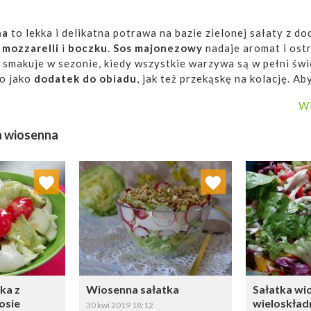
na
to lekka i delikatna potrawa na bazie zielonej sałaty z d
,
mozzarelli
i
boczku
.
Sos majonezowy
nadaje aromat i ostr
j smakuje w sezonie, kiedy wszystkie warzywa są w pełni św
o jako
dodatek do obiadu
, jak też przekąskę na kolację. Ab
ałatki, warto ją podać w liściach cykorii lub rzeżuchy.
Wi
a wiosenna
 ulubionych
Dodaj do ulubionych
Doda
ybierz listę:
Wybierz listę:
ka z
Wiosenna sałatka
Sałatka wi
osie
wieloskła
30 kwi 2019 18:12