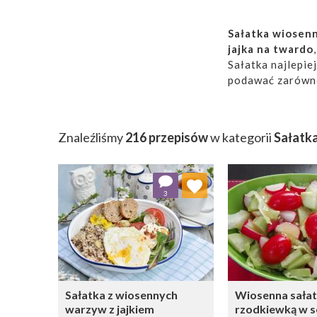
Sałatka wiosen
jajka na twardo
Sałatka najlepie
podawać zarówn
walory wizualne s
Znaleźliśmy
216 przepisów
w kategorii
Sałatk
Dodaj do ulubionych
Dodaj do
3
Wybierz listę:
W
Sałatka z wiosennych
Wiosenna sałat
warzyw z jajkiem
rzodkiewką w s