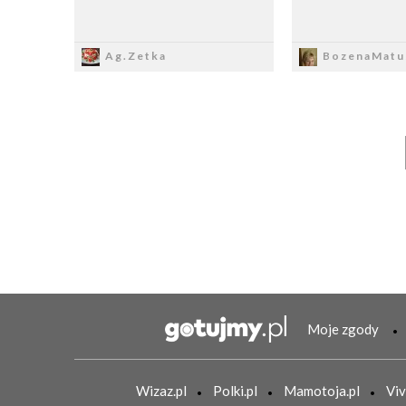
Zapisz
Zapi
Ag.Zetka
BozenaMatu
Moje zgody
Wizaz.pl
Polki.pl
Mamotoja.pl
Viv