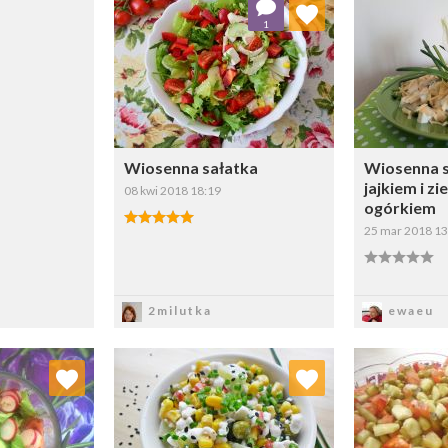
Dodaj do ulubionych
Doda
1
Wybierz listę:
Wiosenna sałatka
Wiosenna s
jajkiem i z
08 kwi 2018 18:19
ogórkiem
25 mar 2018 13
Zapisz
Z
2milutka
ewaeu
 ulubionych
Dodaj do ulubionych
Doda
ybierz listę:
Wybierz listę: