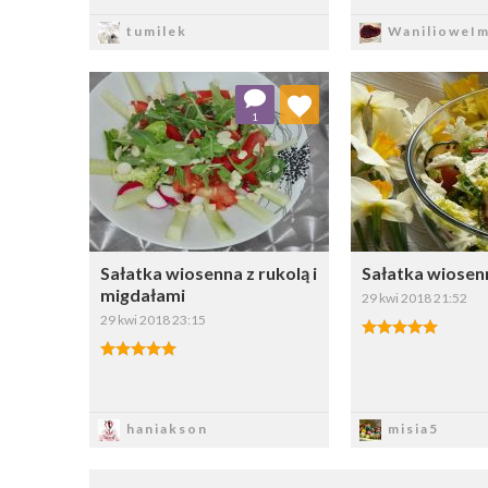
Zapisz
Zapi
tumilek
WanilioweIm
Dodaj do ulubionych
Dodaj do
1
Wybierz listę:
W
Sałatka wiosenna z rukolą i
Sałatka wiosen
migdałami
29 kwi 2018 21:52
29 kwi 2018 23:15
Zapisz
Zapi
haniakson
misia5