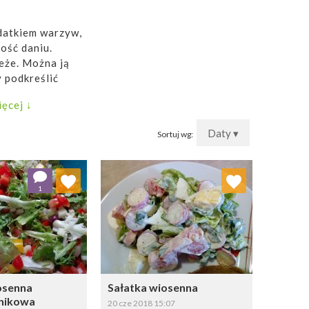
odatkiem warzyw,
ość daniu.
ieże. Można ją
y podkreślić
ęcej ↓
Daty ▾
Sortuj wg:
j do ulubionych
Dodaj do ulubionych
1
Wybierz listę:
Wybierz listę:
osenna
Sałatka wiosenna
dnikowa
20 cze 2018 15:07