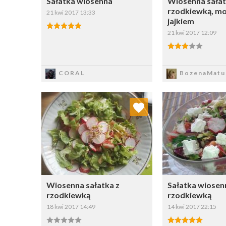
Sałatka wiosenna
Wiosenna sałat
rzodkiewką, mo
21 kwi 2017 13:33
jajkiem
21 kwi 2017 12:09
Zapisz
Zapi
CORAL
BozenaMatu
Dodaj do ulubionych
Dodaj do
Wybierz listę:
W
Wiosenna sałatka z
Sałatka wiosen
rzodkiewką
rzodkiewką
18 kwi 2017 14:49
14 kwi 2017 22:15