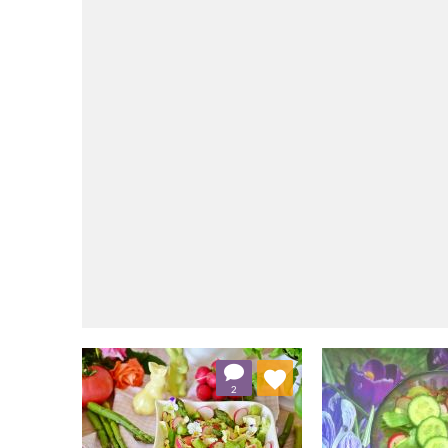
Dodaj do ulubionych
Dodaj do
2
Wybierz listę:
W