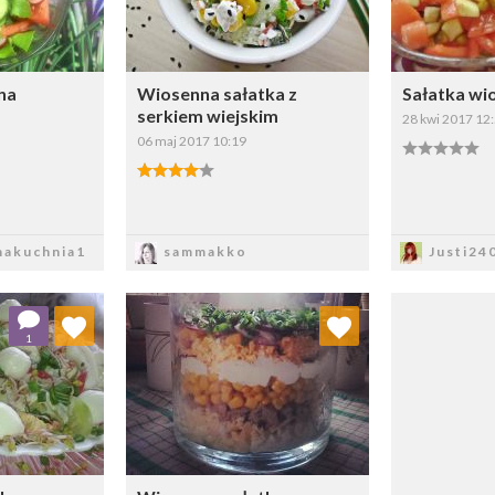
na
Wiosenna sałatka z
Sałatka wi
serkiem wiejskim
28 kwi 2017 12
06 maj 2017 10:19
sz
Zapisz
Z
akuchnia1
sammakko
Justi24
 ulubionych
Dodaj do ulubionych
1
ybierz listę:
Wybierz listę: