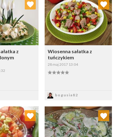
j do ulubionych
Dodaj do ulubionych
Wybierz listę:
Wybierz listę:
ałatka z
Wiosenna sałatka z
ielonym
tuńczykiem
28 maj 2017 13:04
:32
apisz
Zapisz
bogusia82
j do ulubionych
Dodaj do ulubionych
Wybierz listę:
Wybierz listę: