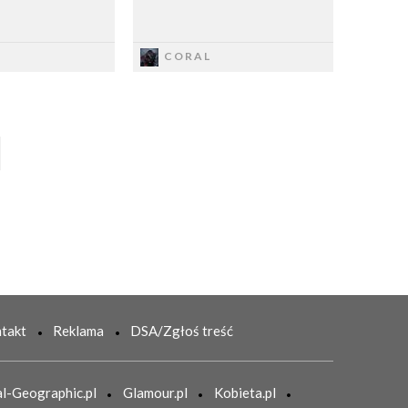
apisz
Zapisz
CORAL
takt
Reklama
DSA/Zgłoś treść
l-Geographic.pl
Glamour.pl
Kobieta.pl