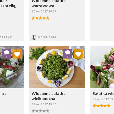
ka z
Wiosenna sałatka
zzarellą,
warstwowa
20 kwi 2017 19:37
sz
Zapisz
szczyk
AniaHania
 ulubionych
Dodaj do ulubionych
Doda
1
1
ybierz listę:
Wybierz listę:
na z
Wiosenna sałatka
Sałatka wi
wielkanocna
07 kwi 2017 09
12 kwi 2017 13:10