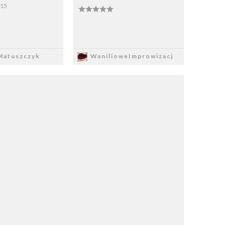
:15
apisz
Zapisz
atuszczyk
WanilioweImprowizacj