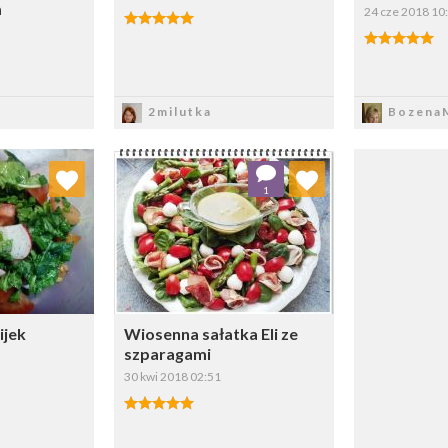
m
24 cze 2018 10
sz
Zapisz
Z
2milutka
BozenaM
 ulubionych
Dodaj do ulubionych
1
ybierz listę:
Wybierz listę:
ijek
Wiosenna sałatka Eli ze
szparagami
30 kwi 2018 02:51