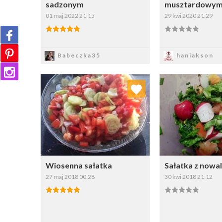
sadzonym
musztardowy
01 maj 2022 21:15
29 kwi 2020 21:29
Zapisz
Zapi
Babeczka35
haniakson
Dodaj do ulubionych
Dodaj do
Wybierz listę:
W
Wiosenna sałatka
Sałatka z nowal
27 maj 2018 00:28
30 kwi 2018 21:12