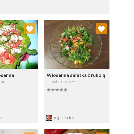
j do ulubionych
Dodaj do ulubionych
Wybierz listę:
Wybierz listę:
osenna
Wiosenna sałatka z rukolą
:34
11 kwi 2018 16:55
apisz
Zapisz
9
Ag.Zetka