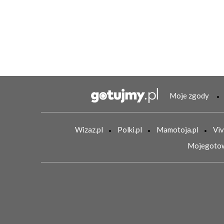
Moje zgody
Wizaz.pl
Polki.pl
Mamotoja.pl
Viv
Mojegotow