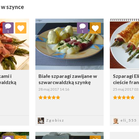
 w szynce
 ulubionych
Dodaj do ulubionych
Doda
1
1
ybierz listę:
Wybierz listę:
kami i
Białe szparagi zawijane w
Szparagi El
waldzką
szwarcwaldzką szynkę
cieście fra
28 maj 2017 14:16
25 maj 2017 03
sz
Zapisz
Z
Zgobisz
eli_555
 ulubionych
Dodaj do ulubionych