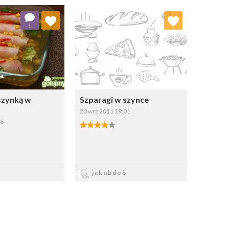
j do ulubionych
Dodaj do ulubionych
1
Wybierz listę:
Wybierz listę:
szynką w
Szparagi w szynce
20 wrz 2011 19:01
56
apisz
Zapisz
jakubdob