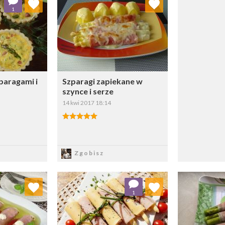
1
ybierz listę:
Wybierz listę:
zparagami i
Szparagi zapiekane w
szynce i serze
14 kwi 2017 18:14
sz
Zapisz
Zgobisz
 ulubionych
Dodaj do ulubionych
Doda
1
ybierz listę:
Wybierz listę: