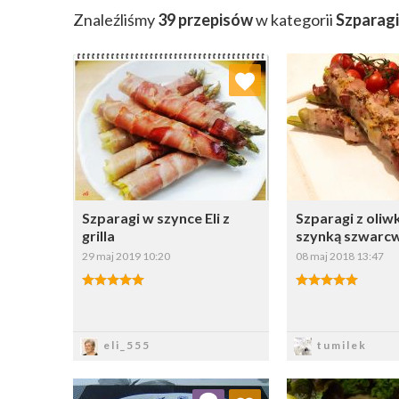
Znaleźliśmy
39 przepisów
w kategorii
Szparagi
Dodaj do ulubionych
Dodaj do
Wybierz listę:
W
Szparagi w szynce Eli z
Szparagi z oliw
grilla
szynką szwarc
29 maj 2019 10:20
08 maj 2018 13:47
Zapisz
Zapi
eli_555
tumilek
Dodaj do ulubionych
Dodaj do