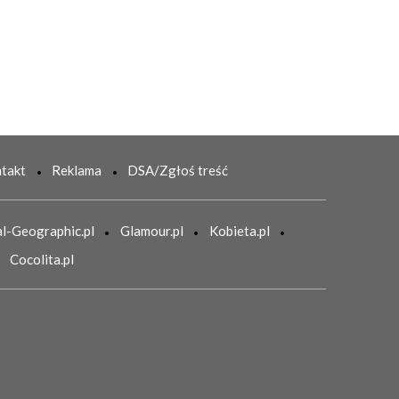
takt
Reklama
DSA/Zgłoś treść
l-Geographic.pl
Glamour.pl
Kobieta.pl
Cocolita.pl