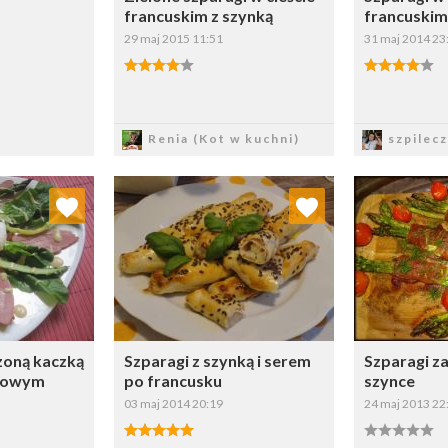
francuskim z szynką
francuskim
29 maj 2015 11:51
31 maj 2014 23
Zapisz
Z
Renia (Kot w kuchni)
szpilec
 ulubionych
Dodaj do ulubionych
Doda
ybierz listę:
Wybierz listę:
zoną kaczką
Szparagi z szynką i serem
Szparagi z
etowym
po francusku
szynce
03 maj 2014 20:19
24 maj 2013 22