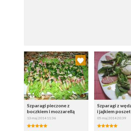
Dodaj do ulubionych
Dodaj do
Wybierz listę:
W
Szparagi pieczone z
Szparagi z węd
boczkiem i mozzarellą
i jajkiem posz
13 maj 2014 11:36
05 maj 2014 20:39