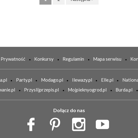
Prywatność
Konkursy
Regulamin
Mapa serwisu
Kon
a.pl
Party.pl
Modago.pl
Ilewazy.pl
Elle.pl
Nationa
anie.pl
Przyslijprzepis.pl
Mojpieknyogrod.pl
Burda.pl
Dołącz do nas