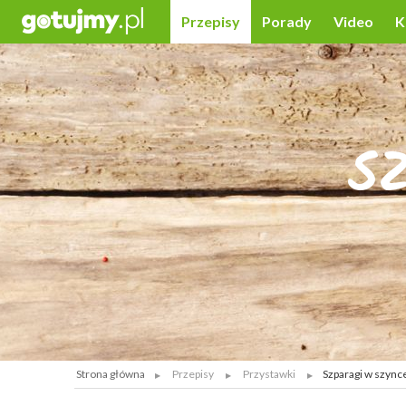
Przepisy
Porady
Video
K
S
Strona główna
Przepisy
Przystawki
Szparagi w szync