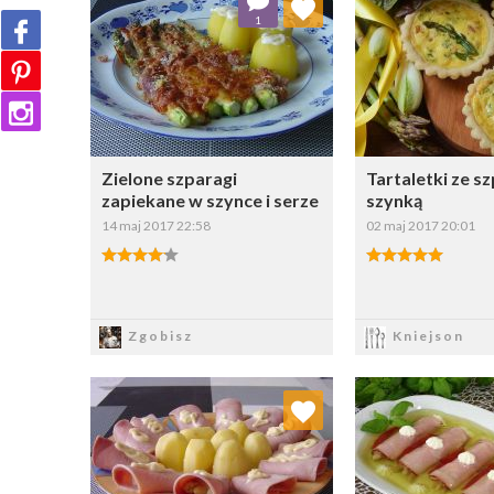
1
Wybierz listę:
W
Zielone szparagi
Tartaletki ze s
zapiekane w szynce i serze
szynką
14 maj 2017 22:58
02 maj 2017 20:01
Zapisz
Zapi
Zgobisz
Kniejson
Dodaj do ulubionych
Dodaj do
Wybierz listę:
W