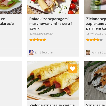
 ze
Roladki ze szparagami
Zielone sz
alarecie
marynowanymi - z sera i
zapiekane 
szynki
parmeńską
12 wrz 2016 20:25
18 kwi 2016 19
sz
Zapisz
Z
Di bloguje
Ania321
Dodaj do ulubionych
Doda
Wybierz listę:
Zielone szparagi w cieście
Szparagi w 