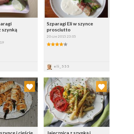
paragi
Szparagi Eli w szynce
z szynką
prosciutto
20 cze 2015 23:05
:19
apisz
Zapisz
eli_555
j do ulubionych
Dodaj do ulubionych
Wybierz listę:
Wybierz listę:
szynce i cieście
Jajecznica z szynką i