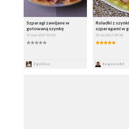
Szparagi zawijane w
Roladki z szynki
gotowaną szynkę
szparagami w g
17 mar 2017 22:50
05 sty 2017 09:18
Zapisz
Zapi
Zgobisz
bogusia82