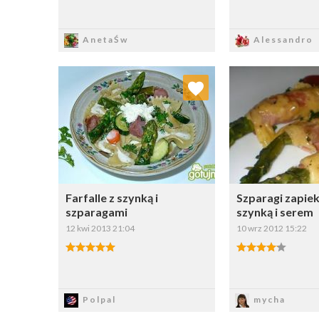
Zapisz
Zapi
AnetaŚw
Alessandro
Dodaj do ulubionych
Dodaj do
Wybierz listę:
W
Farfalle z szynką i
Szparagi zapie
szparagami
szynką i serem
12 kwi 2013 21:04
10 wrz 2012 15:22
Zapisz
Zapi
Polpal
mycha