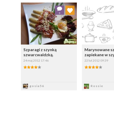
Dodaj do ulubionych
Dodaj do
3
Wybierz listę:
W
Szparagi z szynką
Marynowane sz
szwarcwaldzką.
zapiekane w sz
24 maj 2012 17:46
22 lut 2012 09:39
Zapisz
Zapi
gosia56
Rossie