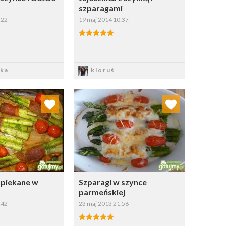
szparagami
:22
19 maj 2014 10:37
apisz
Zapisz
zka
kloruś
j do ulubionych
Dodaj do ulubionych
Wybierz listę:
Wybierz listę:
apiekane w
Szparagi w szynce
parmeńskiej
:42
23 maj 2013 21:56