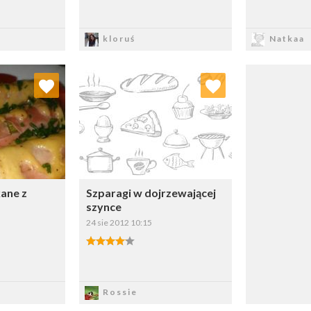
sz
Zapisz
Z
kloruś
Natkaa
 ulubionych
Dodaj do ulubionych
ybierz listę:
Wybierz listę:
kane z
Szparagi w dojrzewającej
szynce
24 sie 2012 10:15
sz
Zapisz
Rossie