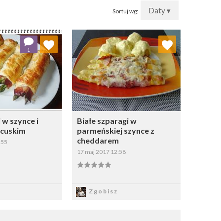
Daty ▾
Sortuj wg:
j do ulubionych
Dodaj do ulubionych
1
Wybierz listę:
Wybierz listę:
i w szynce i
Białe szparagi w
ncuskim
parmeńskiej szynce z
cheddarem
:55
17 maj 2017 12:58
apisz
Zapisz
Zgobisz