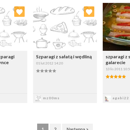
 ulubionych
Dodaj do ulubionych
Doda
ybierz listę:
Wybierz listę:
paragi
Szparagi z sałatą i wędliną
szparagi z 
ynce
galarecie
01 lut 2012 14:20
13 lis 2011 10:
sz
Zapisz
Z
mz00ms
agabi22
1
2
Następna >