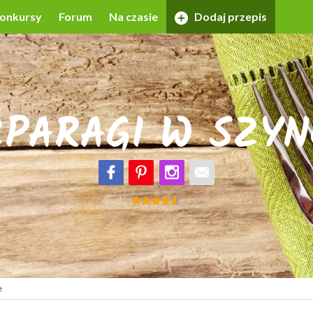
onkursy
Forum
Na czasie
Dodaj przepis
ZPARAGI W SZYN
e