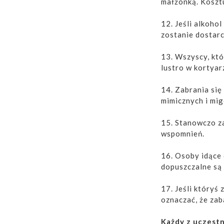
małżonką. Kosztu
12. Jeśli alkoho
zostanie dostar
13. Wszyscy, kt
lustro w kortyar
14. Zabrania si
mimicznych i mi
15. Stanowczo z
wspomnień.
16. Osoby idące
dopuszczalne są 
17. Jeśli któryś 
oznaczać, że za
Każdy z uczest