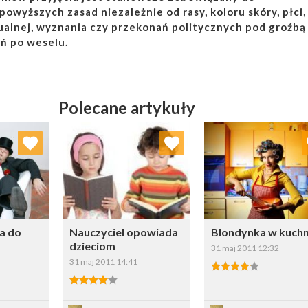
powyższych zasad niezależnie od rasy, koloru skóry, płci,
ualnej, wyznania czy przekonań politycznych pod groźbą
ń po weselu.
Polecane artykuły
ubionych
Dodaj do ulubionych
Dodaj do ulubio
erz listę:
Wybierz listę:
Wybierz li
a do
Nauczyciel opowiada
Blondynka w kuchn
dzieciom
31 maj 2011 12:32
31 maj 2011 14:41
4.00/5
4.00/5
z
Zapisz
Zapisz