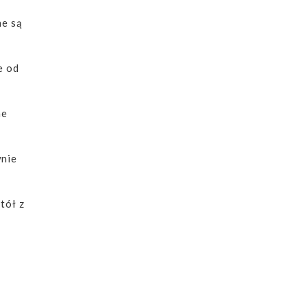
ne są
e od
ne
wnie
tół z