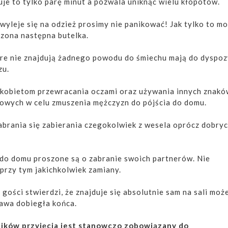
je to tylko parę minut a pozwala uniknąć wielu kłopotów.
l wyleje się na odzież prosimy nie panikować! Jak tylko to m
czona następna butelka.
óre nie znajdują żadnego powodu do śmiechu mają do dyspoz
zu.
ę kobietom przewracania oczami oraz używania innych znak
gowych w celu zmuszenia mężczyzn do pójścia do domu.
abrania się zabierania czegokolwiek z wesela oprócz dobry
 do domu proszone są o zabranie swoich partnerów. Nie
przy tym jakichkolwiek zamiany.
z gości stwierdzi, że znajduje się absolutnie sam na sali moż
bawa dobiegła końca.
ników przyjęcia jest stanowczo zobowiązany do