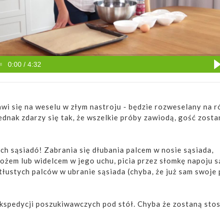
0:00 / 4:32
jawi się na weselu w złym nastroju - będzie rozweselany na 
ednak zdarzy się tak, że wszelkie próby zawiodą, gość zosta
ch sąsiadó! Zabrania się dłubania palcem w nosie sąsiada,
nożem lub widelcem w jego uchu, picia przez słomkę napoju 
tłustych palców w ubranie sąsiada (chyba, że już sam swoje 
ekspedycji poszukiwawczych pod stół. Chyba że zostaną sto