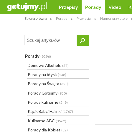
Przepisy
Porady
Video
K
Strona główna
Porady
Przyjęcia
Humor przy stole
Porady
(9296)
Domowe Alkohole
(57)
Porady na błysk
(138)
Porady na Święta
(320)
Porady Gotujmy
(950)
Porady kulinarne
(549)
Kącik Babci Halinki
(1767)
Kulinarne ABC
(3562)
Porady dla Kobiet
(52)