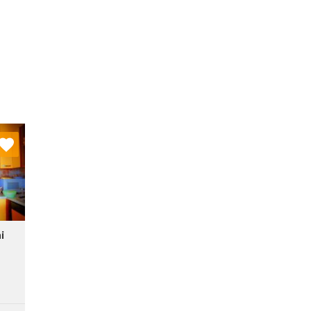
nych
stę:
i