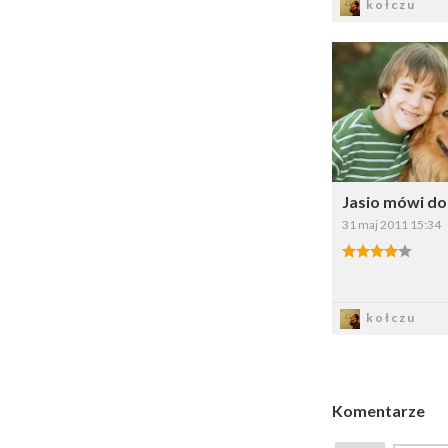
kołczu
Dodaj do ul
Wybi
Jasio mówi d
31 maj 2011 15:34
4.00/5
Zapis
kołczu
Komentarze