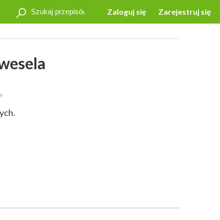
Zaloguj się
Zarejestruj się
 wesela
e
ych.