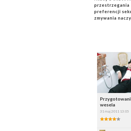
przestrzegania 
preferencji sek
zmywania naczy
Dodaj do ul
Wybi
Przygotowani
wesela
31 maj 2011 13:05
4.00/5
Zapis