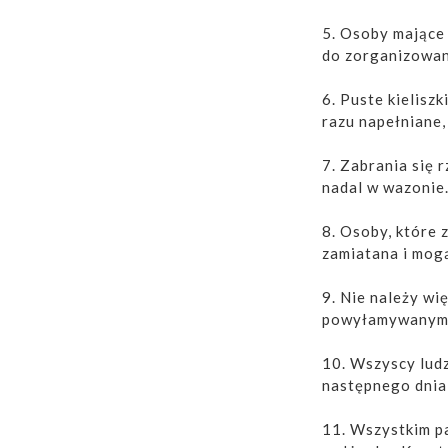
5. Osoby mające
do zorganizowani
6. Puste kielisz
razu napełniane,
7. Zabrania się 
nadal w wazonie
8. Osoby, które 
zamiatana i mog
9. Nie należy wię
powyłamywanymi
10. Wszyscy ludz
następnego dnia 
11. Wszystkim pa