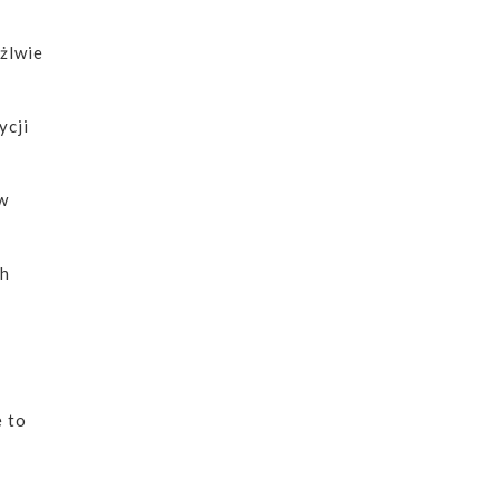
ożlwie
ycji
ów
ch
e to