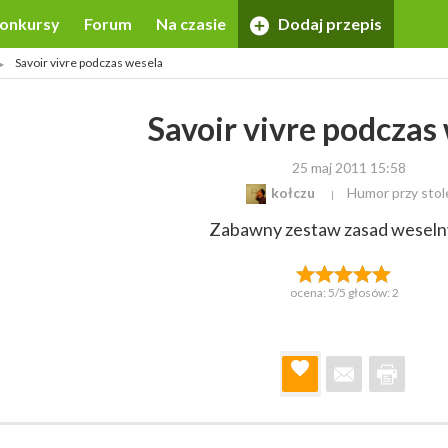
onkursy
Forum
Na czasie
Dodaj przepis
Savoir vivre podczas wesela
Savoir vivre podczas
25 maj 2011 15:58
kołczu
Humor przy stol
Zabawny zestaw zasad weseln
ocena:
5
/5 głosów:
2