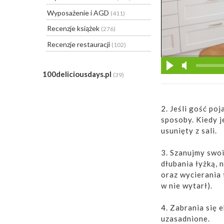
Wyposażenie i AGD
(411)
Recenzje książek
(276)
Recenzje restauracji
(102)
100deliciousdays.pl
(39)
2. Jeśli gość po
sposoby. Kiedy j
usunięty z sali.
3. Szanujmy swoi
dłubania łyżką, 
oraz wycierania 
w nie wytarł).
4. Zabrania się 
uzasadnione.