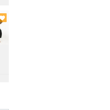
nych
stę: