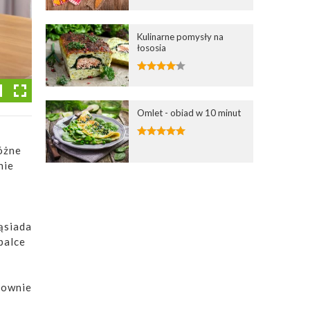
Kulinarne pomysły na
łososia
Omlet - obiad w 10 minut
różne
nie
sąsiada
palce
sownie