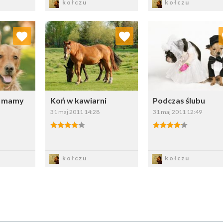
kołczu
kołczu
ubionych
Dodaj do ulubionych
Dodaj do ulubio
erz listę:
Wybierz listę:
Wybierz li
o mamy
Koń w kawiarni
Podczas ślubu
31 maj 2011 14:28
31 maj 2011 12:49
4.00/5
4.00/5
z
Zapisz
Zapisz
kołczu
kołczu