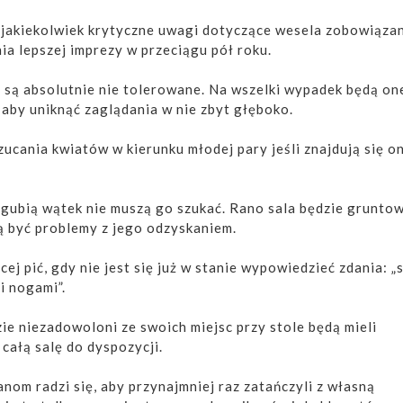
 jakiekolwiek krytyczne uwagi dotyczące wesela zobowiąza
a lepszej imprezy w przeciągu pół roku.
ki są absolutnie nie tolerowane. Na wszelki wypadek będą on
 aby uniknąć zaglądania w nie zbyt głęboko.
rzucania kwiatów w kierunku młodej pary jeśli znajdują się o
.
zgubią wątek nie muszą go szukać. Rano sala będzie grunto
ą być problemy z jego odzyskaniem.
cej pić, gdy nie jest się już w stanie wypowiedzieć zdania: „s
 nogami”.
ie niezadowoloni ze swoich miejsc przy stole będą mieli
całą salę do dyspozycji.
nom radzi się, aby przynajmniej raz zatańczyli z własną