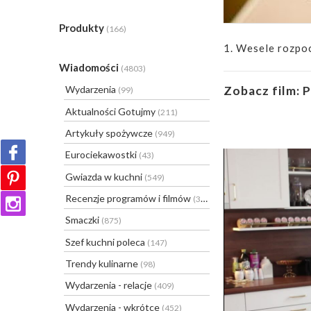
Produkty
(166)
1. Wesele rozpoc
Wiadomości
(4803)
Zobacz film:
P
Wydarzenia
(99)
Aktualności Gotujmy
(211)
Artykuły spożywcze
(949)
Eurociekawostki
(43)
Gwiazda w kuchni
(549)
Recenzje programów i filmów
(31)
Smaczki
(875)
Szef kuchni poleca
(147)
Trendy kulinarne
(98)
Wydarzenia - relacje
(409)
Wydarzenia - wkrótce
(452)