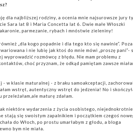
sz?
ję dla najbliższej rodziny, a ocenia mnie najsurowsze jury t
ie Sara lat 8 i Maria Concetta lat 6. Dwie małe Włoszki
karonie, parmezanie, rybach i mnóstwie zieleniny!
ównież „dla kogo popadnie i dla tego kto się nawinie”. Poz
zwariowana i nie lubię jak ktoś do mnie mówi „proszę pani”-
iej wyprowadzić rozmówcę z błędu. Nie mam problemu z
ontaktów, choć przyznam, że odkąd pamiętam zawsze miała
j - w klasie maturalnej - z braku samoakceptacji, zachorow
iałam wstręt, autentyczny wstręt do jedzenia! No i skończy
ku przeleżałam,ale maturę zdałam.
jak niektóre wydarzenia z życia osobistego, niejednokrotnie
ne stają się swoistym zapalnikiem i początkiem czegoś nowe
chała do Włoch, po prostu umarłabym z głodu, a bloga
ewno bym nie miała.