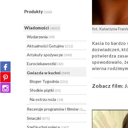
Produkty
(166)
Wiadomości
(4803)
fot. Katarzyna Fran
Wydarzenia
(99)
Kasia to bardzo 
Aktualności Gotujmy
(211)
doświadczeń, któ
Artykuły spożywcze
(949)
potwierdza zasad
spowodowało, że 
Eurociekawostki
(43)
wierna rodzimy
Gwiazda w kuchni
(549)
Bloger Tygodnia
(231)
Zobacz film:
J
Słodkie piątki
(33)
Na ostrzu noża
(14)
Recenzje programów i filmów
(31)
Smaczki
(875)
Szef kuchni poleca
(147)