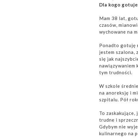
Dla kogo gotuje
Mam 38 lat, gotu
czasów, mianowic
wychowane na ma
Ponadto gotuję r
jestem szalona, 
się jak najszybc
nawiązywaniem k
tym trudności.
W szkole średnie
na anoreksję i m
szpitalu. Pół ro
To zaskakujące, 
trudne i sprzecz
Gdybym nie wyje
kulinarnego na p