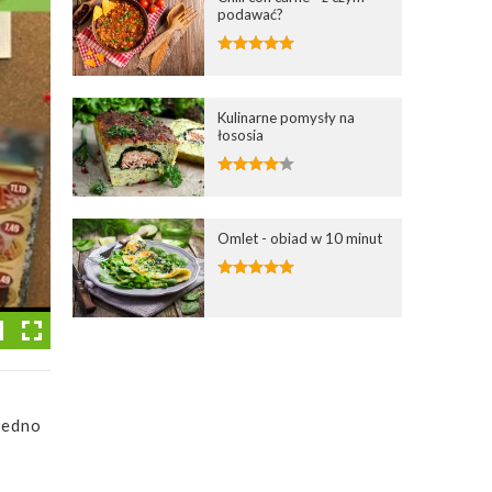
podawać?
Kulinarne pomysły na
łososia
Omlet - obiad w 10 minut
jedno