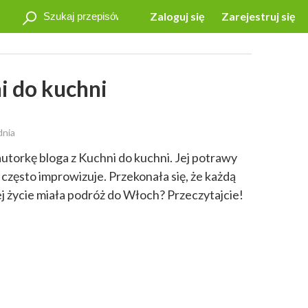
Zaloguj się
Zarejestruj się
i do kuchni
dnia
utorkę bloga z Kuchni do kuchni. Jej potrawy
zęsto improwizuje. Przekonała się, że każdą
jej życie miała podróż do Włoch? Przeczytajcie!