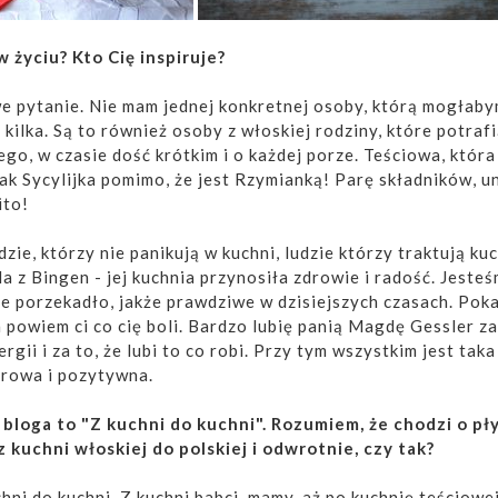
 życiu? Kto Cię inspiruje?
we pytanie. Nie mam jednej konkretnej osoby, którą mogłab
 kilka. Są to również osoby z włoskiej rodziny, które potraf
zego, w czasie dość krótkim i o każdej porze. Teściowa, która
ak Sycylijka pomimo, że jest Rzymianką! Parę składników, u
ito!
dzie, którzy nie panikują w kuchni, ludzie którzy traktują ku
da z Bingen - jej kuchnia przynosiła zdrowie i radość. Jeste
re porzekadło, jakże prawdziwe w dzisiejszych czasach. Pok
 powiem ci co cię boli. Bardzo lubię panią Magdę Gessler za
gii i za to, że lubi to co robi. Przy tym wszystkim jest taka
orowa i pozytywna.
loga to "Z kuchni do kuchni". Rozumiem, że chodzi o pł
 kuchni włoskiej do polskiej i odwrotnie, czy tak?
hni do kuchni. Z kuchni babci, mamy, aż po kuchnię teściowej