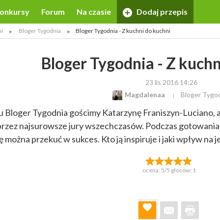
onkursy
Forum
Na czasie
Dodaj przepis
ni
Bloger Tygodnia
Bloger Tygodnia - Z kuchni do kuchni
Bloger Tygodnia - Z kuchn
23 lis 2016 14:26
Magdalenaa
Bloger Tygo
lu Bloger Tygodnia gościmy Katarzynę Franiszyn-Luciano, a
przez najsurowsze jury wszechczasów. Podczas gotowania c
ę można przekuć w sukces. Kto ją inspiruje i jaki wpływ na 
ocena:
5
/5 głosów:
1