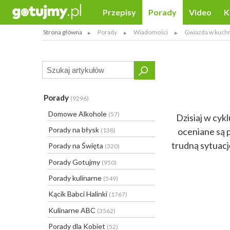
Przepisy
Porady
Video
K
Strona główna
Porady
Wiadomości
Gwiazda w kuch
Porady
(9296)
Domowe Alkohole
(57)
Dzisiaj w cyk
Porady na błysk
oceniane są 
(138)
trudną sytuacj
Porady na Święta
(320)
Porady Gotujmy
(950)
Porady kulinarne
(549)
Kącik Babci Halinki
(1767)
Kulinarne ABC
(3562)
Porady dla Kobiet
(52)