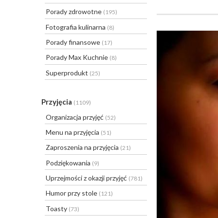
Porady zdrowotne
(195)
Fotografia kulinarna
(8)
Porady finansowe
(17)
Porady Max Kuchnie
(8)
Superprodukt
(25)
Przyjęcia
(1109)
Organizacja przyjęć
(52)
Menu na przyjęcia
(51)
Zaproszenia na przyjęcia
(21)
Podziękowania
(9)
Uprzejmości z okazji przyjęć
(781)
Humor przy stole
(121)
Toasty
(73)