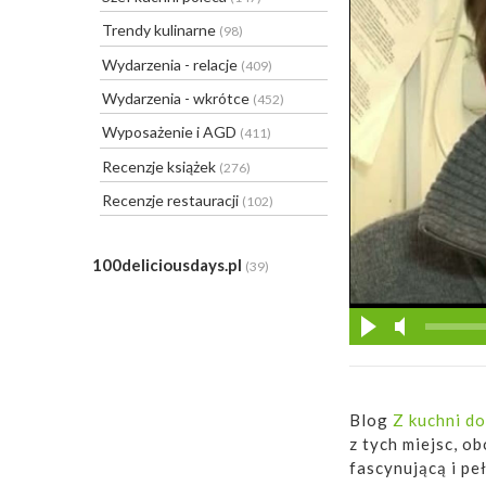
Trendy kulinarne
(98)
Wydarzenia - relacje
(409)
Wydarzenia - wkrótce
(452)
Wyposażenie i AGD
(411)
Recenzje książek
(276)
Recenzje restauracji
(102)
100deliciousdays.pl
(39)
Blog
Z kuchni do
z tych miejsc, o
fascynującą i pe