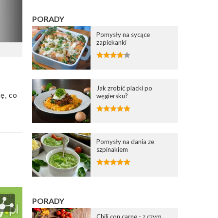
PORADY
Pomysły na sycące
zapiekanki
Jak zrobić placki po
ę, co
węgiersku?
Pomysły na dania ze
szpinakiem
PORADY
Chili con carne - z czym