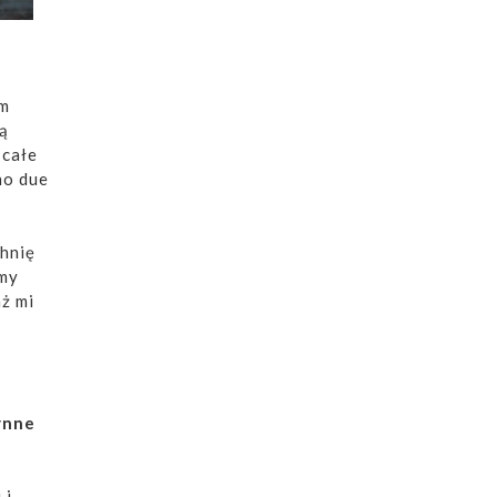
ym
ią
 całe
no due
chnię
śmy
aż mi
ynne
 i