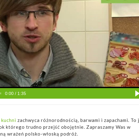
0:00 / 1:35
 kuchni
zachwyca różnorodnością, barwami i zapachami. To 
bok którego trudno przejść obojętnie. Zapraszamy Was w
łną wrażeń polsko-włoską podróż.