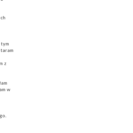
ych
a tym
 staram
m z
ałam
łam w
go.