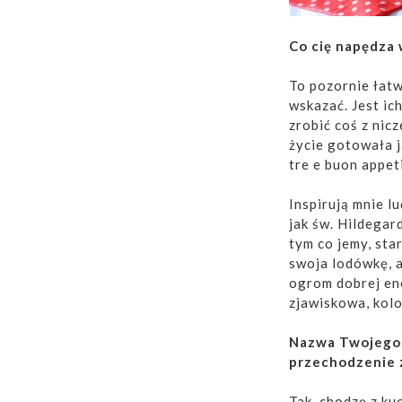
Co cię napędza w
To pozornie łat
wskazać. Jest ich
zrobić coś z nic
życie gotowała j
tre e buon appet
Inspirują mnie lu
jak św. Hildegar
tym co jemy, sta
swoja lodówkę, a
ogrom dobrej ener
zjawiskowa, kol
Nazwa Twojego b
przechodzenie z
Tak, chodzę z kuc