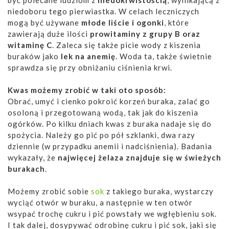
niedoboru tego pierwiastka. W celach leczniczych
mogą być używane
młode liście i ogonki
, które
zawierają duże ilości
prowitaminy z grupy B oraz
witaminę C
. Zaleca się także picie wody z kiszenia
buraków jako
lek na anemię
. Woda ta, także świetnie
sprawdza się przy obniżaniu ciśnienia krwi.
Kwas możemy zrobić w taki oto sposób:
Obrać, umyć i cienko pokroić korzeń buraka, zalać go
osoloną i przegotowaną wodą, tak jak do kiszenia
ogórków. Po kilku dniach kwas z buraka nadaje się do
spożycia. Należy go pić po pół szklanki, dwa razy
dziennie (w przypadku anemii i nadciśnienia). Badania
wykazały, że
najwięcej żelaza znajduje się w świeżych
burakach
.
Możemy zrobić sobie
sok
z takiego buraka, wystarczy
wyciąć otwór w buraku, a następnie w ten otwór
wsypać trochę cukru i pić powstały we wgłębieniu sok.
I tak dalej, dosypywać odrobinę cukru i pić sok, jaki się