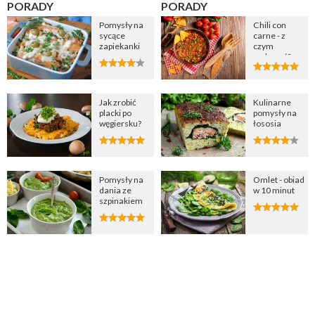
PORADY
PORADY
Pomysły na
Chili con
sycące
carne - z
zapiekanki
czym
podawać?
Jak zrobić
Kulinarne
placki po
pomysły na
węgiersku?
łososia
Pomysły na
Omlet - obiad
dania ze
w 10 minut
szpinakiem