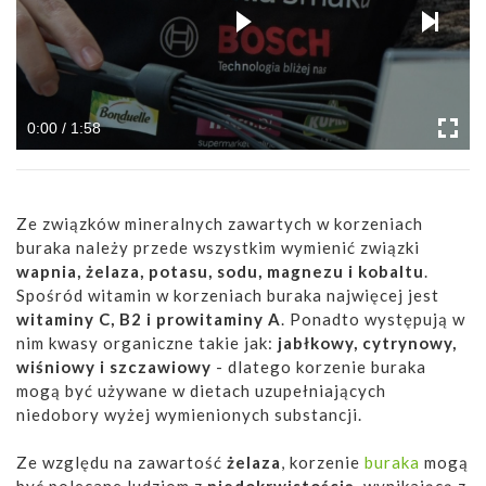
0:00 / 1:58
Ze związków mineralnych zawartych w korzeniach
buraka należy przede wszystkim wymienić związki
wapnia, żelaza, potasu, sodu, magnezu i kobaltu
.
Spośród witamin w korzeniach buraka najwięcej jest
witaminy C, B2 i prowitaminy A
. Ponadto występują w
nim kwasy organiczne takie jak:
jabłkowy, cytrynowy,
wiśniowy i szczawiowy
- dlatego korzenie buraka
mogą być używane w dietach uzupełniających
niedobory wyżej wymienionych substancji.
Ze względu na zawartość
żelaza
, korzenie
buraka
mogą
być polecane ludziom z
niedokrwistością
, wynikającą z