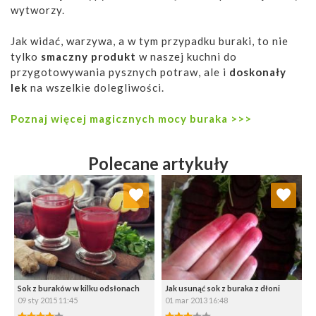
wytworzy.
Jak widać, warzywa, a w tym przypadku buraki, to nie
tylko
smaczny produkt
w naszej kuchni do
przygotowywania pysznych potraw, ale i
doskonały
lek
na wszelkie dolegliwości.
Poznaj więcej magicznych mocy buraka >>>
Polecane artykuły
Dodaj do ulubionych
Dodaj do ulubionych
Wybierz listę:
Wybierz listę:
Sok z buraków w kilku odsłonach
Jak usunąć sok z buraka z dłoni
09 sty 2015 11:45
01 mar 2013 16:48
4.00/5
3.00/5