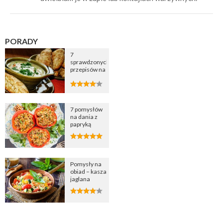
PORADY
7
sprawdzonych
przepisów na
zupę
cebulową
7 pomysłów
na dania z
papryką
Pomysły na
obiad – kasza
jaglana