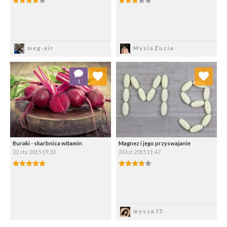
Zapisz
Zapisz
meg-air
MysiaZuzia
Dodaj do ulubionych
Dodaj do ulubionych
1
Wybierz listę:
Wybierz listę:
Buraki - skarbnica witamin
Magnez i jego przyswajanie
22 sty 2015 19:33
23 lut 2015 11:47
5.00/5
4.00/5
Zapisz
Zapisz
mysza75