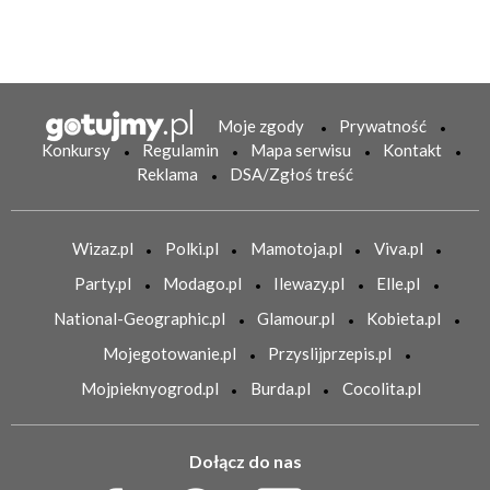
Moje zgody
Prywatność
Konkursy
Regulamin
Mapa serwisu
Kontakt
Reklama
DSA/Zgłoś treść
Wizaz.pl
Polki.pl
Mamotoja.pl
Viva.pl
Party.pl
Modago.pl
Ilewazy.pl
Elle.pl
National-Geographic.pl
Glamour.pl
Kobieta.pl
Mojegotowanie.pl
Przyslijprzepis.pl
Mojpieknyogrod.pl
Burda.pl
Cocolita.pl
Dołącz do nas