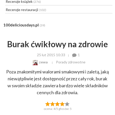
Recenzje książek
(276)
Recenzje restauracji
(102)
100deliciousdays.pl
(39)
Burak ćwikłowy na zdrowie
25 lut 2015 10:33
1
zewa
Porady zdrowotne
Poza znakomitymi walorami smakowymi i zaletą, jaką
niewątpliwie jest dostępność przez cały rok, burak
w swoim składzie zawiera bardzo wiele składników
cennych dla zdrowia.
ocena:
4
/5 głosów:
5