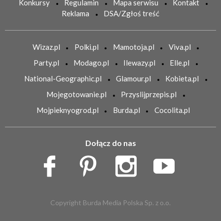
Konkursy
Regulamin
Mapa serwisu
Kontakt
Reklama
DSA/Zgłoś treść
Wizaz.pl
Polki.pl
Mamotoja.pl
Viva.pl
Party.pl
Modago.pl
Ilewazy.pl
Elle.pl
National-Geographic.pl
Glamour.pl
Kobieta.pl
Mojegotowanie.pl
Przyslijprzepis.pl
Mojpieknyogrod.pl
Burda.pl
Cocolita.pl
Dołącz do nas
Copyright Burda Media Polska Sp. z o.o.