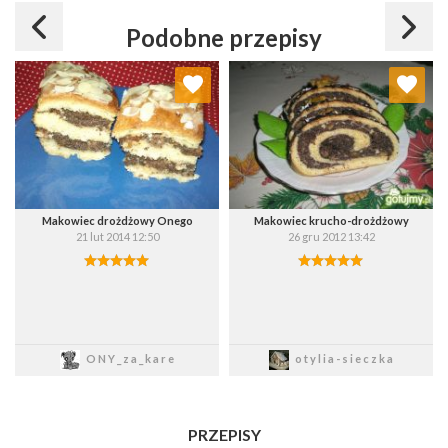
Podobne przepisy
Dodaj do ulubionych
Dodaj do ulubionych
Wybierz listę:
Wybierz listę:
Makowiec drożdżowy Onego
Makowiec krucho-drożdżowy
21 lut 2014 12:50
26 gru 2012 13:42
Zapisz
Zapisz
ONY_za_kare
otylia-sieczka
PRZEPISY