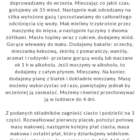
doprowadzamy do wrzenia. Mieszając co jakiś czas,
gotujemy ok 35 minut. Następnie mak odcedzamy na
sitka wyłożone gazą i pozostawiamy do całkowitego
odciśnięcia się wody. Mak mielimy trzykrotnie przez
maszynkę do mięsa, a następnie łączymy z dwoma
żółtkami. Masło topimy wraz z cukrem, dodajemy miód.
Gorące wlewamy do maku. Dodajemy bakalie: orzechy,
mieszankę keksową, skórkę z pomarańczy, wanilię,
aromat i rodzynki- przelane gorącą wodą lub maczane
ok 1 h w alkoholu. Jeśli moczymy w alkoholu, to
dodajemy z całym płynem. Mieszamy. Na koniec
dodajemy pianę z białek i dokładnie mieszamy. Masę
możemy wykorzystać od razu, pamiętajmy jednak by
wcześniej ją zasmażyć. Możemy również przechowywać
ją w lodówce do 4 dni.
Z podanych składników zagnieść ciasto i podzielić na 3
części. Rozwałkować pierwszy placek, położyć połowę
masy makowej, następnie kolejny płat ciasta, masa
makowa i ostatni płat, który dziurkujemy widelcem.