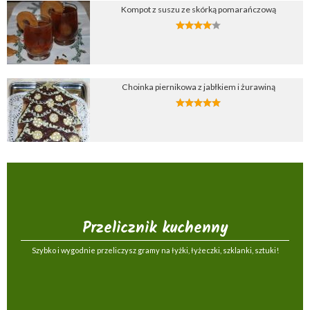
Kompot z suszu ze skórką pomarańczową
Choinka piernikowa z jabłkiem i żurawiną
Przelicznik kuchenny
Szybko i wygodnie przeliczysz gramy na łyżki, łyżeczki, szklanki, sztuki!