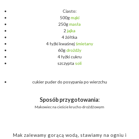
Ciasto:
500g
mąki
250g
masła
2
jajka
4 żółtka
4 łyżki kwaśnej
śmietany
60g
drożdży
4 łyżki cukru
szczypta
soli
cukier puder do posypania po wierzchu
Sposób przygotowania:
Makowiec na cieście krucho-drożdżowym
Mak zalewamy gorącą wodą, stawiamy na ogniu i