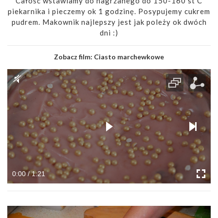
Całość wstawiamy do nagrzanego do 150-160 st C
piekarnika i pieczemy ok 1 godzinę. Posypujemy cukrem
pudrem. Makownik najlepszy jest jak poleży ok dwóch
dni :)
Zobacz film:
Ciasto marchewkowe
0:00 / 1:21