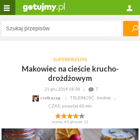
SUPERPRZEPIS
Makowiec na cieście krucho-
drożdżowym
21 gru 2014 18:38
7
rzelkazag
TRUDNOŚĆ: średnie
CZAS:
powyżej 60 min
ocena:
4
/5 głosów:
12