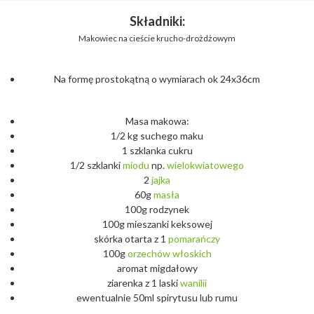
Składniki:
Makowiec na cieście krucho-drożdżowym
Na formę prostokątną o wymiarach ok 24x36cm
Masa makowa:
1/2 kg suchego maku
1 szklanka cukru
1/2 szklanki
miodu
np.
wielokwiatowego
2
jajka
60g
masła
100g rodzynek
100g mieszanki keksowej
skórka otarta z 1
pomarańczy
100g
orzechów
włoskich
aromat migdałowy
ziarenka z 1 laski
wanilii
ewentualnie 50ml spirytusu lub rumu