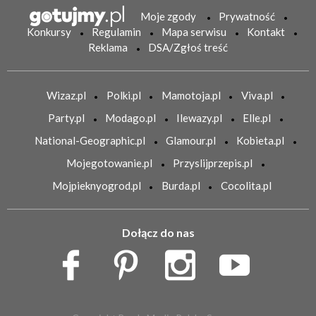
Moje zgody
Prywatność
Konkursy
Regulamin
Mapa serwisu
Kontakt
Reklama
DSA/Zgłoś treść
Wizaz.pl
Polki.pl
Mamotoja.pl
Viva.pl
Party.pl
Modago.pl
Ilewazy.pl
Elle.pl
National-Geographic.pl
Glamour.pl
Kobieta.pl
Mojegotowanie.pl
Przyslijprzepis.pl
Mojpieknyogrod.pl
Burda.pl
Cocolita.pl
Dołącz do nas