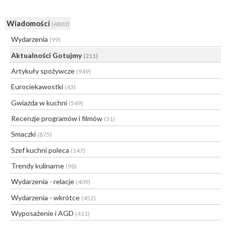
Wiadomości
(4803)
Wydarzenia
(99)
Aktualności Gotujmy
(211)
Artykuły spożywcze
(949)
Eurociekawostki
(43)
Gwiazda w kuchni
(549)
Recenzje programów i filmów
(31)
Smaczki
(875)
Szef kuchni poleca
(147)
Trendy kulinarne
(98)
Wydarzenia - relacje
(409)
Wydarzenia - wkrótce
(452)
Wyposażenie i AGD
(411)