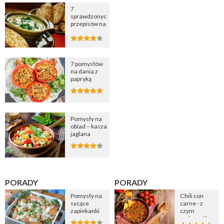
7
sprawdzonych
przepisów na
zupę
cebulową
7 pomysłów
na dania z
papryką
Pomysły na
obiad – kasza
jaglana
PORADY
PORADY
Pomysły na
Chili con
sycące
carne - z
zapiekanki
czym
podawać?