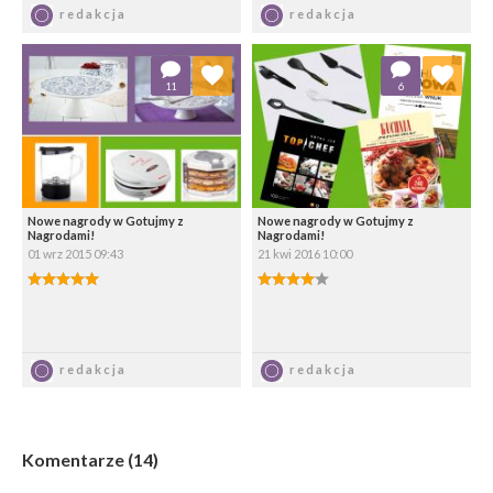
Zapisz
Zapisz
redakcja
redakcja
Dodaj do ulubionych
Dodaj do ulubionych
11
6
Wybierz listę:
Wybierz listę:
Nowe nagrody w Gotujmy z
Nowe nagrody w Gotujmy z
Nagrodami!
Nagrodami!
01 wrz 2015 09:43
21 kwi 2016 10:00
5.00/5
4.00/5
Zapisz
Zapisz
redakcja
redakcja
Komentarze (14)