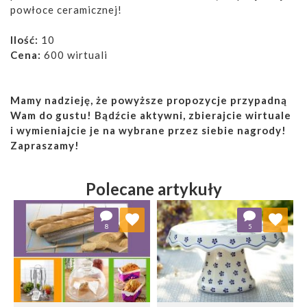
powłoce ceramicznej!
Ilość:
10
Cena:
600 wirtuali
Mamy nadzieję, że powyższe propozycje przypadną
Wam do gustu! Bądźcie aktywni, zbierajcie wirtuale
i wymieniajcie je na wybrane przez siebie nagrody!
Zapraszamy!
Polecane artykuły
Dodaj do ulubionych
Dodaj do ulubionych
8
5
Wybierz listę:
Wybierz listę: