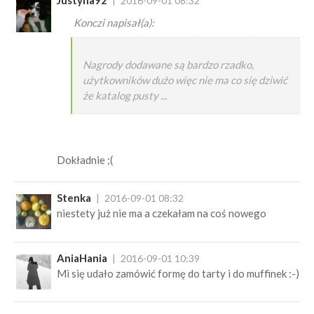
Justyna92
2016-09-01 08:32
Konczi napisał(a):
Nagrody dodawane są bardzo rzadko,
użytkowników dużo więc nie ma co się dziwić
że katalog pusty ...
Dokładnie ;(
Stenka
2016-09-01 08:32
niestety już nie ma a czekałam na coś nowego
AniaHania
2016-09-01 10:39
Mi się udało zamówić formę do tarty i do muffinek :-)