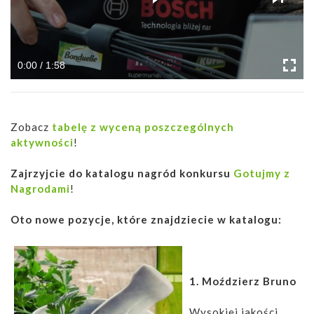
0:00 / 1:58
Zobacz
tabelę z wyceną poszczególnych
aktywności
!
Zajrzyjcie do katalogu nagród konkursu
Gotujmy z
Nagrodami
!
Oto nowe pozycje, które znajdziecie w katalogu:
1. Moździerz Bruno
Wysokiej jakości