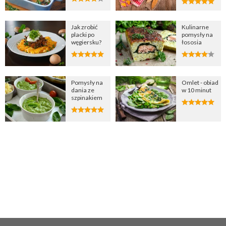
Jak zrobić
Kulinarne
placki po
pomysły na
węgiersku?
łososia
Pomysły na
Omlet - obiad
dania ze
w 10 minut
szpinakiem