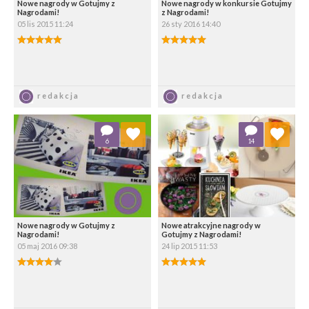
Nowe nagrody w Gotujmy z
Nowe nagrody w konkursie Gotujmy
Nagrodami!
z Nagrodami!
05 lis 2015 11:24
26 sty 2016 14:40
5.00/5
5.00/5
Zapisz
Zapisz
redakcja
redakcja
Dodaj do ulubionych
Dodaj do ulubionych
6
14
Wybierz listę:
Wybierz listę:
Nowe nagrody w Gotujmy z
Nowe atrakcyjne nagrody w
Nagrodami!
Gotujmy z Nagrodami!
05 maj 2016 09:38
24 lip 2015 11:53
4.00/5
5.00/5