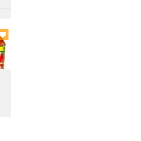
nych
stę: