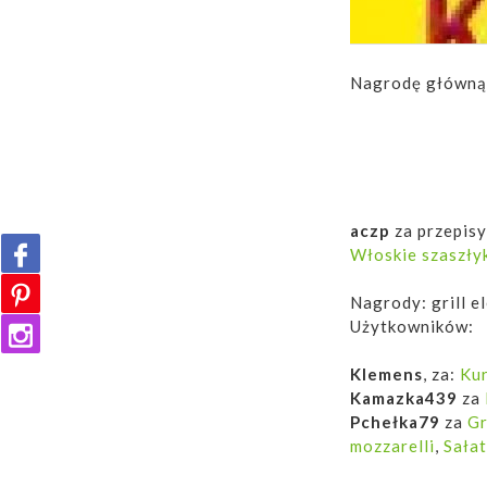
Nagrodę główną, 
aczp
za przepis
Włoskie szaszły
Nagrody: grill 
Użytkowników:
Klemens
, za:
Kur
Kamazka439
za
Pchełka79
za
Gr
mozzarelli
,
Sałat