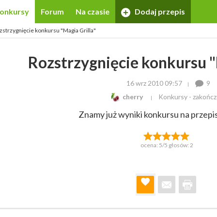
onkursy
Forum
Na czasie
Dodaj przepis
zstrzygnięcie konkursu "Magia Grilla"
Rozstrzygnięcie konkursu "
16 wrz 2010 09:57
9
cherry
Konkursy - zakońc
Znamy już wyniki konkursu na przepis
ocena:
5
/5 głosów:
2