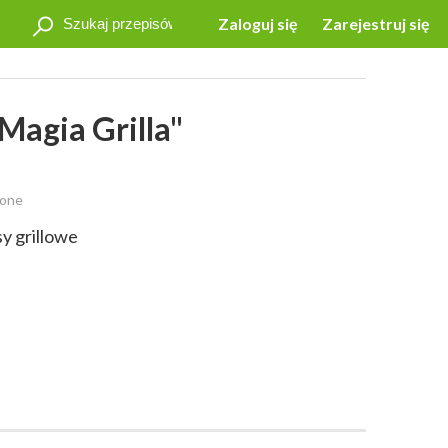
Zaloguj się
Zarejestruj się
Magia Grilla"
zone
y grillowe