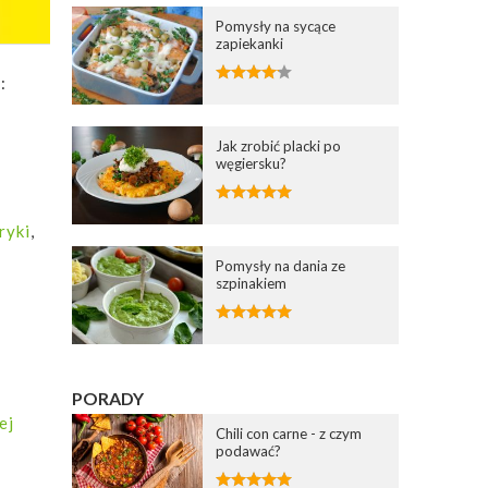
Pomysły na sycące
zapiekanki
:
Jak zrobić placki po
węgiersku?
ryki
,
Pomysły na dania ze
szpinakiem
PORADY
ej
Chili con carne - z czym
podawać?