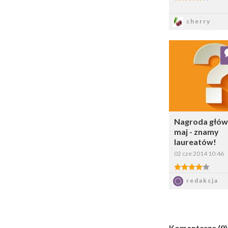
Zapis
cherry
Dodaj do ul
Wybi
Nagroda głów
maj - znamy
laureatów!
02 cze 2014 10:46
4.00/5
Zapis
redakcja
Komentarze (9)