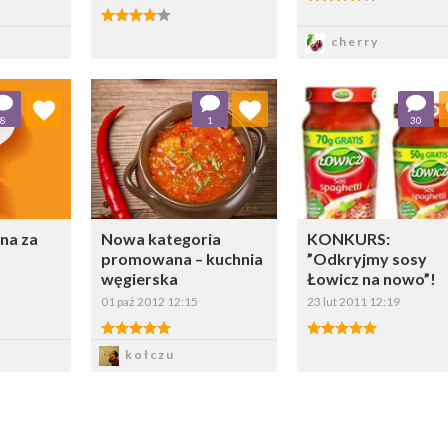
4.00/5
z
Zapisz
Zapisz
cherry
ubionych
Dodaj do ulubionych
Dodaj do ulubio
8
1
30
erz listę:
Wybierz listę:
Wybierz li
na za
Nowa kategoria
KONKURS:
promowana – kuchnia
”Odkryjmy sosy
węgierska
Łowicz na nowo”!
01 paź 2012 12:15
23 lut 2011 12:19
5.00/5
5.00/5
z
Zapisz
Zapisz
kołczu