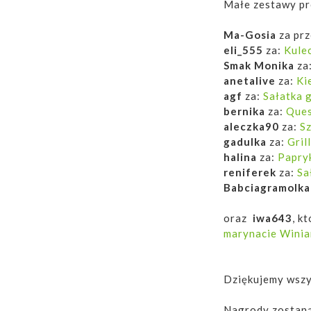
Małe zestawy pr
Ma-Gosia
za prz
eli_555
za:
Kulec
Smak Monika
za
anetalive
za:
Ki
agf
za:
Sałatka 
bernika
za:
Ques
aleczka90
za:
Sz
gadulka
za:
Gril
halina
za:
Papry
reniferek
za:
Sa
Babciagramolka
oraz
iwa643
, k
marynacie Winia
Dziękujemy wszy
Nagrody zostaną