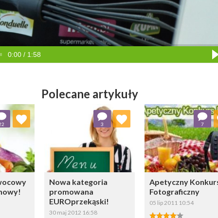
0:00 / 1:58
Polecane artykuły
ubionych
Dodaj do ulubionych
Dodaj do ulubio
22
3
7
erz listę:
Wybierz listę:
Wybierz li
wocowy
Nowa kategoria
Apetyczny Konkur
nowy!
promowana
Fotograficzny
EUROprzekąski!
05 lip 2011 10:54
30 maj 2012 16:58
4.00/5