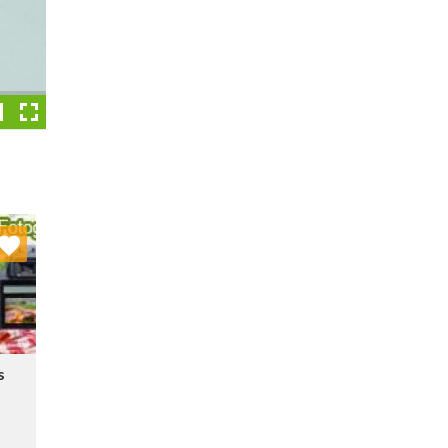
nych
stę:
s