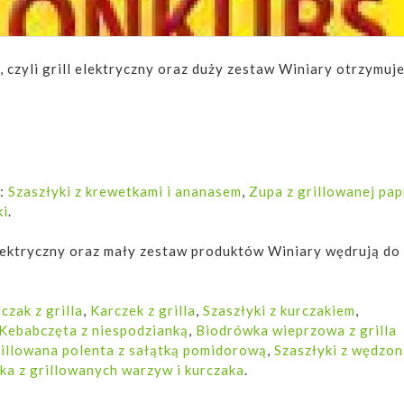
czyli grill elektryczny oraz duży zestaw Winiary otrzymuje
y:
Szaszłyki z krewetkami i ananasem
,
Zupa z grillowanej pap
ki
.
elektryczny oraz mały zestaw produktów Winiary wędrują do
czak z grilla
,
Karczek z grilla
,
Szaszłyki z kurczakiem
,
Kebabczęta z niespodzianką
,
Biodrówka wieprzowa z grilla
illowana polenta z sałątką pomidorową
,
Szaszłyki z wędzon
ka z grillowanych warzyw i kurczaka
.