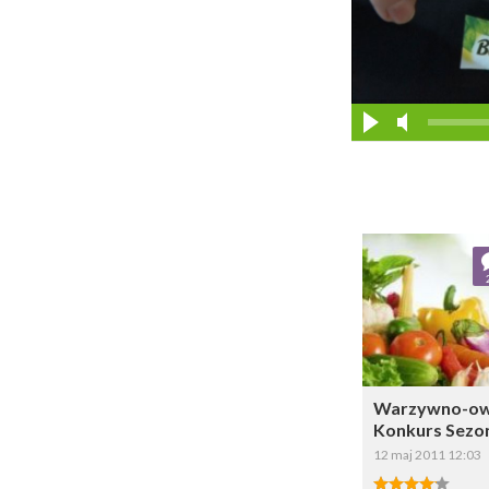
Dodaj do ul
Wybi
Warzywno-o
Konkurs Sezo
12 maj 2011 12:03
4.00/5