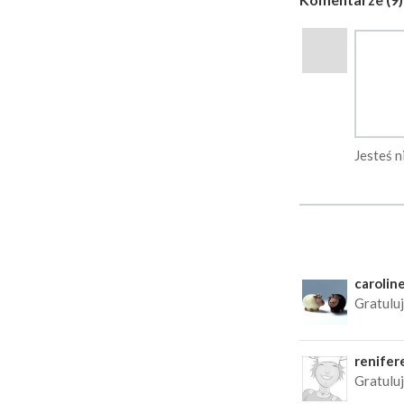
Jesteś 
carolin
Gratuluje
renifer
Gratuluj