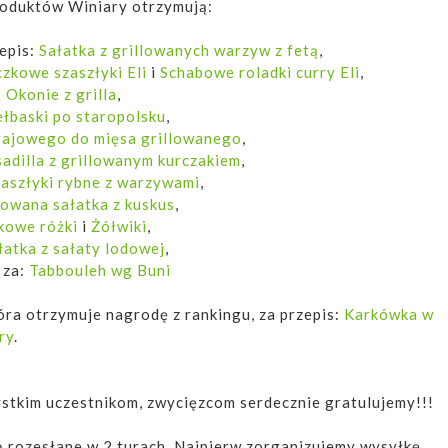
oduktów Winiary otrzymują:
epis:
Sałatka z grillowanych warzyw z fetą
,
zkowe szaszłyki Eli
i
Schabowe roladki curry Eli
,
:
Okonie z grilla
,
ełbaski po staropolsku
,
gajowego do mięsa grillowanego
,
adilla z grillowanym kurczakiem
,
aszłyki rybne z warzywami
,
lowana sałatka z kuskus
,
kowe różki
i
Żółwiki
,
łatka z sałaty lodowej
,
za:
Tabbouleh wg Buni
tóra otrzymuje nagrodę z rankingu, za przepis:
Karkówka w
ry
.
stkim uczestnikom, zwycięzcom serdecznie gratulujemy!!!
 rozesłane w 2 turach. Najpierw zorganizujemy wysyłkę