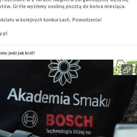
tów. Grille wyślemy osobną pocztą do końca miesiąca.
działu w kolejnych konkursach. Powodzenia!
y.pl
nie: jedz jak król!