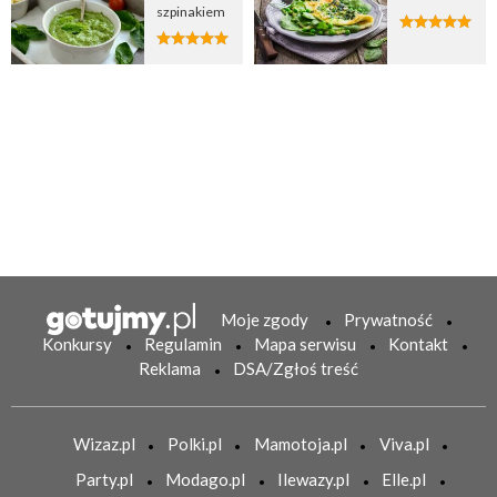
szpinakiem
Moje zgody
Prywatność
Konkursy
Regulamin
Mapa serwisu
Kontakt
Reklama
DSA/Zgłoś treść
Wizaz.pl
Polki.pl
Mamotoja.pl
Viva.pl
Party.pl
Modago.pl
Ilewazy.pl
Elle.pl