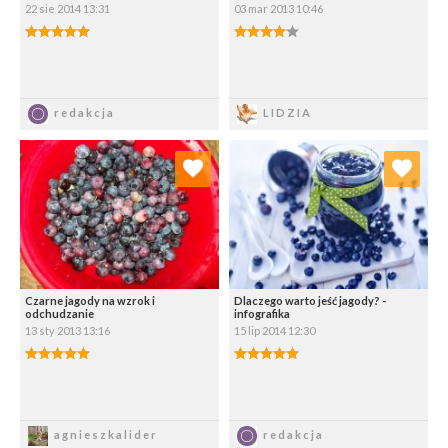
22 sie 2014 13:31
03 mar 2013 10:46
5.00/5
4.00/5
Zapisz
Zapisz
redakcja
LIDZIA
Dodaj do ulubionych
Dodaj do ulubionych
Wybierz listę:
Wybierz listę:
Czarne jagody na wzrok i
Dlaczego warto jeść jagody? -
odchudzanie
infografika
13 sty 2013 13:16
15 lip 2014 12:30
5.00/5
5.00/5
Zapisz
Zapisz
agnieszkalider
redakcja