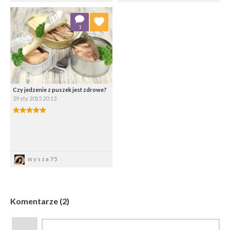
Dodaj do ulubionych
1
Wybierz listę:
Czy jedzenie z puszek jest zdrowe?
29 sty 2015 20:13
5.00/5
Zapisz
mysza75
Komentarze (2)