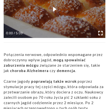
0:00 / 5:09
Połączenia nerwowe, odpowiednio wspomagane przez
dobroczynny wpływ jagód,
mogą spowalniać
zaburzenia mózgu
związane ze starzeniem się, takie
jak
choroba Alzheimera
czy
demencja
.
Czarne jagody
poprawiają także wzrok
poprzez
stymulacje pracy tej części mózgu, która odpowiada za
przetwarzanie obrazu, który dociera z oczu. Naukowcy
zalecili osobom po 70 roku życia pić 2 szklanki soku z
czarnych jagód codziennie przez 2 miesiące. Po 2
miesiącach przeprowadzono u tych osób testy