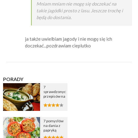
Mniam mniam nie mogę się doczekać na
takie jagódki prosto z lasu. Jeszcze trochę i
będą do dostania.
ja także uwielbiam jagody i nie mogę się ich
doczekać...pozdrawiam cieplutko
PORADY
7
sprawdzonych
przepisów na
zupę
cebulową
7 pomysłów
na dania z
papryką