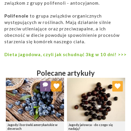
związkom z grupy polifenoli - antocyjanom.
Polifenole
to grupa związków organicznych
występujących w roślinach. Mają działanie silnie
przeciw utleniające oraz przeciwzapalne, a ich
obecność w diecie powoduje spowolnienie procesów
starzenia się komórek naszego ciała.
Dieta jagodowa, czyli jak schudnąć 3kg w 10 dni! >>>
Polecane artykuły
Dodaj do ulubionych
Dodaj do ulubionych
2
Wybierz listę:
Wybierz listę:
Jagody i borówki amerykańskie w
Jagody jałowca - do czego się
deserach
nadają?