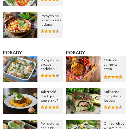
Pomysły na
obiad – kasza
jaglana
PORADY
PORADY
Pomysły na
Chili con
sycące
carne - z
zapiekanki
czym
podawać?
Jak zrobić
Kulinarne
placki po
pomysły na
węgiersku?
łososia
Pomysły na
Omlet - obiad
dania ze
w 10 minut