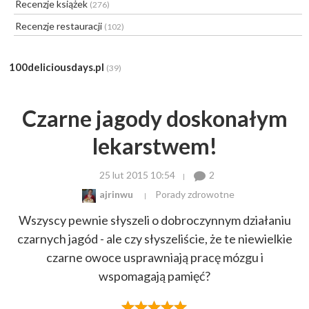
Recenzje książek
(276)
Recenzje restauracji
(102)
100deliciousdays.pl
(39)
Czarne jagody doskonałym
lekarstwem!
25 lut 2015 10:54
2
ajrinwu
Porady zdrowotne
Wszyscy pewnie słyszeli o dobroczynnym działaniu
czarnych jagód - ale czy słyszeliście, że te niewielkie
czarne owoce usprawniają pracę mózgu i
wspomagają pamięć?